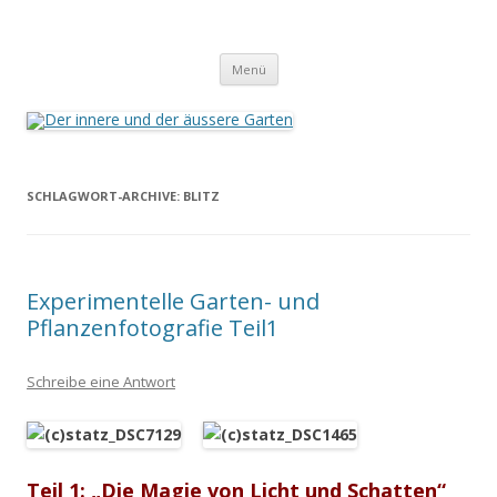
Der innere und der äussere Garten
Annette Born
Zum
Menü
Inhalt
springen
SCHLAGWORT-ARCHIVE:
BLITZ
Experimentelle Garten- und
Pflanzenfotografie Teil1
Schreibe eine Antwort
Teil 1: „Die Magie von Licht und Schatten“