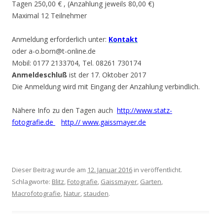
Tagen 250,00 € , (Anzahlung jeweils 80,00 €)
Maximal 12 Teilnehmer
Anmeldung erforderlich unter:
Kontakt
oder a-o.born@t-online.de
Mobil: 0177 2133704, Tel. 08261 730174
Anmeldeschluß
ist der 17. Oktober 2017
Die Anmeldung wird mit Eingang der Anzahlung verbindlich.
Nähere Info zu den Tagen auch
http://www.statz-
fotografie.de
http.// www.gaissmayer.de
Dieser Beitrag wurde am
12. Januar 2016
in veröffentlicht.
Schlagworte:
Blitz
,
Fotografie
,
Gaissmayer
,
Garten
,
Macrofotografie
,
Natur
,
stauden
.