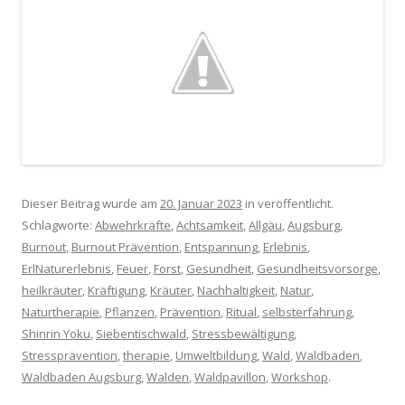
Dieser Beitrag wurde am
20. Januar 2023
in veröffentlicht.
Schlagworte:
Abwehrkräfte
,
Achtsamkeit
,
Allgäu
,
Augsburg
,
Burnout
,
Burnout Prävention
,
Entspannung
,
Erlebnis
,
ErlNaturerlebnis
,
Feuer
,
Forst
,
Gesundheit
,
Gesundheitsvorsorge
,
heilkräuter
,
Kräftigung
,
Kräuter
,
Nachhaltigkeit
,
Natur
,
Naturtherapie
,
Pflanzen
,
Prävention
,
Ritual
,
selbsterfahrung
,
Shinrin Yoku
,
Siebentischwald
,
Stressbewältigung
,
Stressprävention
,
therapie
,
Umweltbildung
,
Wald
,
Waldbaden
,
Waldbaden Augsburg
,
Walden
,
Waldpavillon
,
Workshop
.