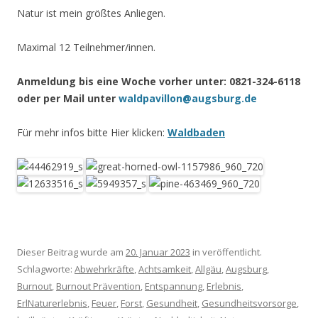
Natur ist mein größtes Anliegen.
Maximal 12 Teilnehmer/innen.
Anmeldung bis eine Woche vorher unter: 0821-324-6118
oder per Mail unter
waldpavillon@augsburg.de
Für mehr infos bitte Hier klicken:
Waldbaden
Dieser Beitrag wurde am
20. Januar 2023
in veröffentlicht.
Schlagworte:
Abwehrkräfte
,
Achtsamkeit
,
Allgäu
,
Augsburg
,
Burnout
,
Burnout Prävention
,
Entspannung
,
Erlebnis
,
ErlNaturerlebnis
,
Feuer
,
Forst
,
Gesundheit
,
Gesundheitsvorsorge
,