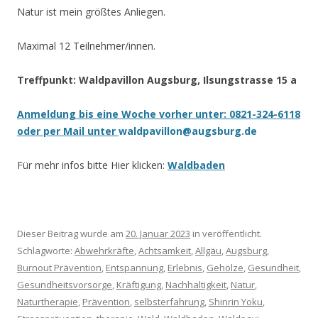
Natur ist mein größtes Anliegen.
Maximal 12 Teilnehmer/innen.
Treffpunkt: Waldpavillon Augsburg, Ilsungstrasse 15 a
Anmeldung bis eine Woche vorher unter: 0821-324-6118
oder per Mail unter
waldpavillon@augsburg.de
Für mehr infos bitte Hier klicken:
Waldbaden
Dieser Beitrag wurde am
20. Januar 2023
in veröffentlicht.
Schlagworte:
Abwehrkräfte
,
Achtsamkeit
,
Allgäu
,
Augsburg
,
Burnout Prävention
,
Entspannung
,
Erlebnis
,
Gehölze
,
Gesundheit
,
Gesundheitsvorsorge
,
Kräftigung
,
Nachhaltigkeit
,
Natur
,
Naturtherapie
,
Prävention
,
selbsterfahrung
,
Shinrin Yoku
,