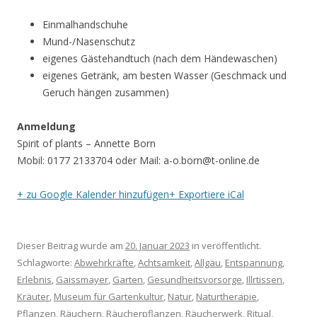
Einmalhandschuhe
Mund-/Nasenschutz
eigenes Gästehandtuch (nach dem Händewaschen)
eigenes Getränk, am besten Wasser (Geschmack und
Geruch hängen zusammen)
Anmeldung
Spirit of plants – Annette Born
Mobil: 0177 2133704 oder Mail: a-o.born@t-online.de
+ zu Google Kalender hinzufügen
+ Exportiere iCal
Dieser Beitrag wurde am
20. Januar 2023
in veröffentlicht.
Schlagworte:
Abwehrkräfte
,
Achtsamkeit
,
Allgäu
,
Entspannung
,
Erlebnis
,
Gaissmayer
,
Garten
,
Gesundheitsvorsorge
,
Illrtissen
,
Kräuter
,
Museum für Gartenkultur
,
Natur
,
Naturtherapie
,
Pflanzen
,
Räuchern
,
Räucherpflanzen
,
Räucherwerk
,
Ritual
,