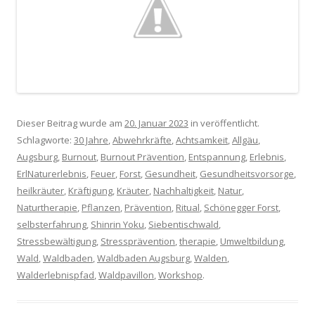
Dieser Beitrag wurde am
20. Januar 2023
in veröffentlicht.
Schlagworte:
30 Jahre
,
Abwehrkräfte
,
Achtsamkeit
,
Allgäu
,
Augsburg
,
Burnout
,
Burnout Prävention
,
Entspannung
,
Erlebnis
,
ErlNaturerlebnis
,
Feuer
,
Forst
,
Gesundheit
,
Gesundheitsvorsorge
,
heilkräuter
,
Kräftigung
,
Kräuter
,
Nachhaltigkeit
,
Natur
,
Naturtherapie
,
Pflanzen
,
Prävention
,
Ritual
,
Schönegger Forst
,
selbsterfahrung
,
Shinrin Yoku
,
Siebentischwald
,
Stressbewältigung
,
Stressprävention
,
therapie
,
Umweltbildung
,
Wald
,
Waldbaden
,
Waldbaden Augsburg
,
Walden
,
Walderlebnispfad
,
Waldpavillon
,
Workshop
.