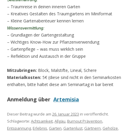
– Traumreise in deinen inneren Garten
– Kreatives Gestalten des Traumgartens im Miniformat
– Kleine Gartenabenteuer kennen lernen
Wissensvermittlung:
– Grundlagen der Gartengestaltung
– Wichtiges Know-How zur Pflanzenverwendung
– Gartenpflege – was muss wirklich sein
– Reflektion und Austausch in der Gruppe
Mitzubringen:
Block, Malstifte, Lineal, Schere
Materialkosten:
5€ (diese sind nicht in den Seminarkosten
enthalten, bitte haltet diese am Seminartag in bar bereit
Anmeldung über
Artemisia
Dieser Beitrag wurde am
26. Januar 2023
in veröffentlicht.
Schlagworte:
Achtsamkeit
,
Allgäu
,
Burnout Prävention
,
Entspannung
,
Erlebnis
,
Garten
,
Gartenlust
,
Gärtnern
,
Gehölze
,