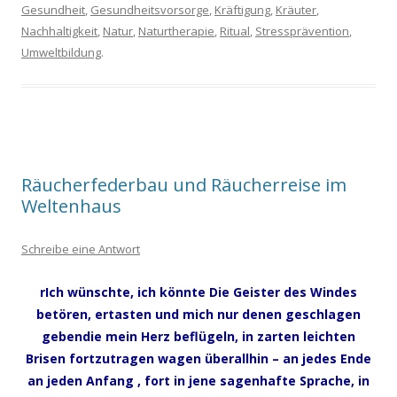
Gesundheit
,
Gesundheitsvorsorge
,
Kräftigung
,
Kräuter
,
Nachhaltigkeit
,
Natur
,
Naturtherapie
,
Ritual
,
Stressprävention
,
Umweltbildung
.
Räucherfederbau und Räucherreise im
Weltenhaus
Schreibe eine Antwort
rIch wünschte, ich könnte Die Geister des Windes
betören, ertasten und mich nur denen geschlagen
gebendie mein Herz beflügeln, in zarten leichten
Brisen fortzutragen wagen überallhin – an jedes Ende
an jeden Anfang , fort in jene sagenhafte Sprache, in