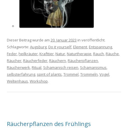
Dieser Beitrag wurde am
20. Januar 2023
in veröffentlicht.
Schlagworte:
Augsburg
,
Do it yourself
,
Element
,
Entspannung
,
Feder
,
heilkräuter
,
Krafttier
,
Natur
,
Naturtherapie
,
Rauch
,
Räuche
,
Räucher
,
Räucherfeder
,
Räuchern
,
Räucherpflanzen
,
Räucherwerk
,
Ritual
,
Schamanisch reisen
,
Schamanismus
,
selbsterfahrung
,
spirit of plants
,
Trommel
,
Trommeln
,
Vogel
,
Weltenhaus
,
Workshop
.
Räucherpflanzen des Frühlings