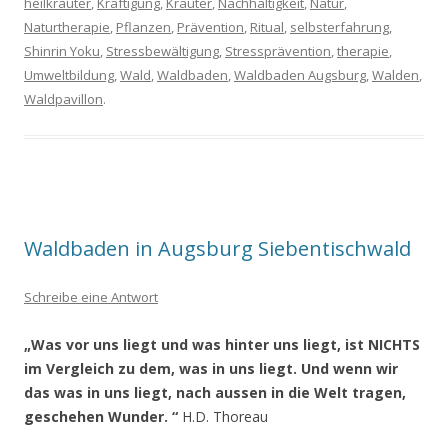
heilkräuter
,
Kräftigung
,
Kräuter
,
Nachhaltigkeit
,
Natur
,
Naturtherapie
,
Pflanzen
,
Prävention
,
Ritual
,
selbsterfahrung
,
Shinrin Yoku
,
Stressbewältigung
,
Stressprävention
,
therapie
,
Umweltbildung
,
Wald
,
Waldbaden
,
Waldbaden Augsburg
,
Walden
,
Waldpavillon
.
Waldbaden in Augsburg Siebentischwald
Schreibe eine Antwort
„Was vor uns liegt und was hinter uns liegt, ist NICHTS
im Vergleich zu dem, was in uns liegt. Und wenn wir
das was in uns liegt, nach aussen in die Welt tragen,
geschehen Wunder. “
H.D. Thoreau