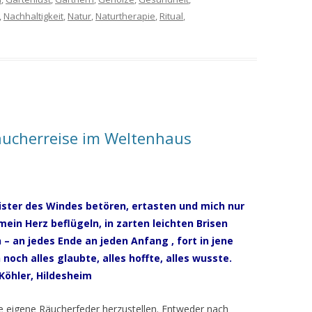
,
Nachhaltigkeit
,
Natur
,
Naturtherapie
,
Ritual
,
ucherreise im Weltenhaus
eister des Windes betören, ertasten und mich nur
in Herz beflügeln, in zarten leichten Brisen
– an jedes Ende an jeden Anfang , fort in jene
noch alles glaubte, alles hoffte, alles wusste.
 Köhler, Hildesheim
ne eigene Räucherfeder herzustellen. Entweder nach