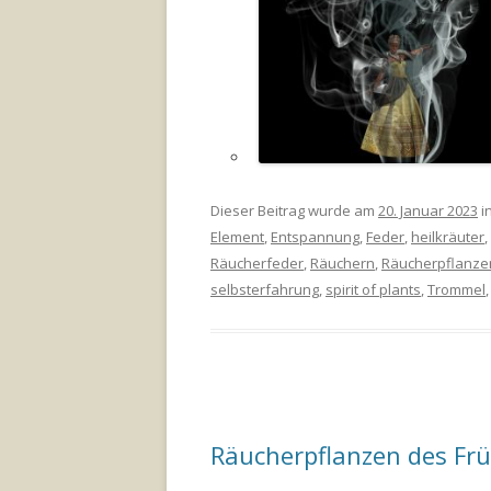
Dieser Beitrag wurde am
20. Januar 2023
in
Element
,
Entspannung
,
Feder
,
heilkräuter
,
Räucherfeder
,
Räuchern
,
Räucherpflanze
selbsterfahrung
,
spirit of plants
,
Trommel
Räucherpflanzen des Frü