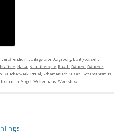
 veröffentlicht. Schlagworte:
Augsburg
,
Do it yourself
,
Krafttier
,
Natur
,
Naturtherapie
,
Rauch
,
Räuche
,
Räucher
,
n
,
Räucherwerk
,
Ritual
,
Schamanisch reisen
,
Schamanismus
,
,
Trommeln
,
Vogel
,
Weltenhaus
,
Workshop
.
hlings