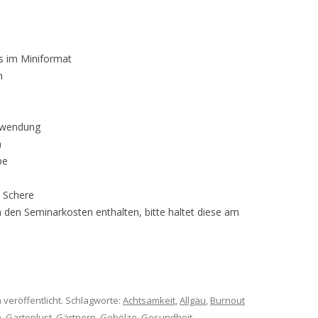
s im Miniformat
n
rwendung
n
pe
, Schere
in den Seminarkosten enthalten, bitte haltet diese am
 veröffentlicht. Schlagworte:
Achtsamkeit
,
Allgäu
,
Burnout
n
,
Gartenlust
,
Gärtnern
,
Gehölze
,
Gesundheit
,