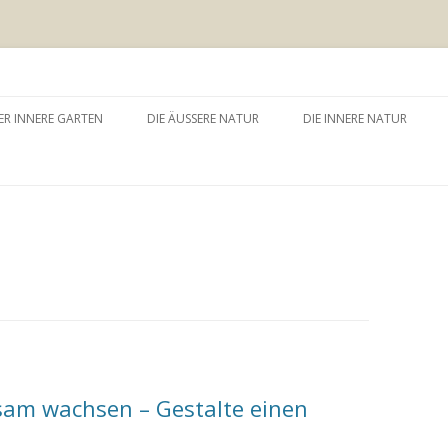
 äussere Garten
Zum
Inhalt
ER INNERE GARTEN
DIE ÄUSSERE NATUR
DIE INNERE NATUR
springen
GARTEN UND SELBSTERFAHRUNG
WALDBADEN
NATURTHERAPEUTISCHE
EINZELSITZUNG
WAY – WALK ABOUT YOU
BAUMZEREMONIE
am wachsen – Gestalte einen