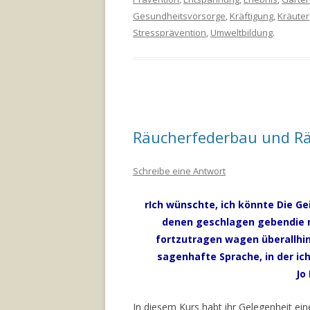
Gesundheitsvorsorge
,
Kräftigung
,
Kräuter
Stressprävention
,
Umweltbildung
.
Räucherfederbau und Rä
Schreibe eine Antwort
rIch wünschte, ich könnte Die G
denen geschlagen gebendie me
fortzutragen wagen überallhin 
sagenhafte Sprache, in der ich 
Jo
In diesem Kurs habt ihr Gelegenheit ei