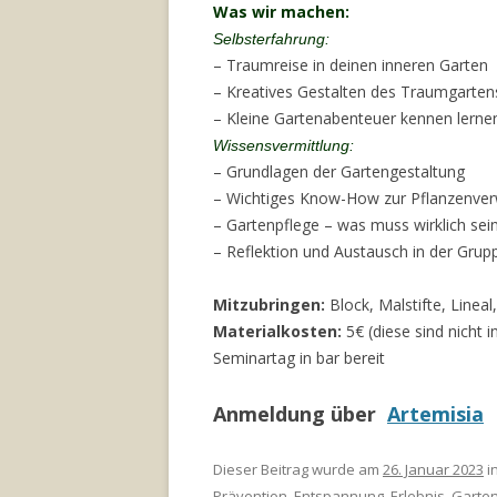
Was wir machen:
Selbsterfahrung:
– Traumreise in deinen inneren Garten
– Kreatives Gestalten des Traumgarten
– Kleine Gartenabenteuer kennen lerne
Wissensvermittlung:
– Grundlagen der Gartengestaltung
– Wichtiges Know-How zur Pflanzenve
– Gartenpflege – was muss wirklich sei
– Reflektion und Austausch in der Grup
Mitzubringen:
Block, Malstifte, Lineal
Materialkosten:
5€ (diese sind nicht 
Seminartag in bar bereit
Anmeldung über
Artemisia
Dieser Beitrag wurde am
26. Januar 2023
in
Prävention
,
Entspannung
,
Erlebnis
,
Garte