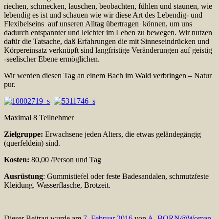
riechen, schmecken, lauschen, beobachten, fühlen und staunen, wie
lebendig es ist und schauen wie wir diese Art des Lebendig- und
Flexibelseins auf unseren Alltag übertragen können, um uns
dadurch entspannter und leichter im Leben zu bewegen. Wir nutzen
dafür die Tatsache, daß Erfahrungen die mit Sinneseindrücken und
Körpereinsatz verknüpft sind langfristige Veränderungen auf geistig
-seelischer Ebene ermöglichen.
Wir werden diesen Tag an einem Bach im Wald verbringen – Natur
pur.
Maximal 8 Teilnehmer
Zielgruppe:
Erwachsene jeden Alters, die etwas geländegängig
(querfeldein) sind.
Kosten:
80,00 /Person und Tag
Ausrüstung
: Gummistiefel oder feste Badesandalen, schmutzfeste
Kleidung. Wasserflasche, Brotzeit.
Dieser Beitrag wurde am
7. Februar 2016
von
A_BORN@Woman