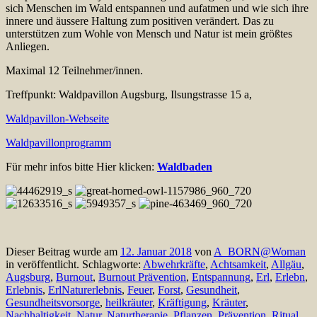
sich Menschen im Wald entspannen und aufatmen und wie sich ihre
innere und äussere Haltung zum positiven verändert. Das zu
unterstützen zum Wohle von Mensch und Natur ist mein größtes
Anliegen.
Maximal 12 Teilnehmer/innen.
Treffpunkt: Waldpavillon Augsburg, Ilsungstrasse 15 a,
Waldpavillon-Webseite
Waldpavillonprogramm
Für mehr infos bitte Hier klicken:
Waldbaden
Dieser Beitrag wurde am
12. Januar 2018
von
A_BORN@Woman
in veröffentlicht. Schlagworte:
Abwehrkräfte
,
Achtsamkeit
,
Allgäu
,
Augsburg
,
Burnout
,
Burnout Prävention
,
Entspannung
,
Erl
,
Erlebn
,
Erlebnis
,
ErlNaturerlebnis
,
Feuer
,
Forst
,
Gesundheit
,
Gesundheitsvorsorge
,
heilkräuter
,
Kräftigung
,
Kräuter
,
Nachhaltigkeit
,
Natur
,
Naturtherapie
,
Pflanzen
,
Prävention
,
Ritual
,