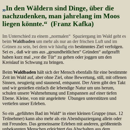
„
In den Wäldern sind Dinge, über die
nachzudenken, man jahrelang im Moos
liegen könnte.“ (Franz Kafka)
Im Unterschied zu einem „normalen“ Spaziergang im Wald geht es
beim
Waldbaden
um mehr als nur an der frischen Luft und im
Grünen zu sein, bei dem wir häufig ein
bestimmtes Ziel verfolgen.
Sei es , daß wir uns aus „gesundheitlichen“ Gründen“ aufgerafft
haben kurz mal „vor die Tür“ zu gehen oder joggen um den
Kreislauf in Schwung zu bringen.
Beim
Waldbaden
hält sich der Mensch ebenfalls für eine bestimmte
Zeit im Wald auf, aber ohne Ziel, ohne Bewertung, still, mit offenen
Sinnen, neugierig und staunend, entspannt. Der Atem gibt den Takt
und wir genießen einfach die lebendige Natur um uns herum,
schulen unsere Wahrnehmung und Entspannen auf einer tiefen
Ebene. Kleine, von mir angeleitete Übungen unterstützen und
vertiefen unser Erleben.
So ein „geführtes Bad im Wald“ in einer kleinen Gruppe (max. 12
Teilnehmer) kann also mehr als ein Abendspaziergang allein oder
mit Freunden. Das gemeinsame Erleben mit anderen, größtenteils
unbekannten Menschen erleichtert das Abschalten aus dem