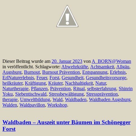
Dieser Beitrag wurde am
20. Januar 2023
von
A_BORN@Woman
in veröffentlicht. Schlagworte:
Abwehrkräfte
,
Achtsamkeit
,
Allgäu
,
Augsburg
,
Burnout
,
Burnout Prävention
,
Entspannung
,
Erlebnis
,
ErlNaturerlebnis
,
Feuer
,
Forst
,
Gesundheit
,
Gesundheitsvorsorge
,
heilkräuter
,
Kräftigung
,
Kräuter
,
Nachhaltigkeit
,
Natur
,
Naturtherapie
,
Pflanzen
,
Prävention
,
Ritual
,
selbsterfahrung
,
Shinrin
Yoku
,
Siebentischwald
,
Stressbewältigung
,
Stressprävention
,
therapie
,
Umweltbildung
,
Wald
,
Waldbaden
,
Waldbaden Augsburg
,
Walden
,
Waldpavillon
,
Workshop
.
Waldbaden – Auszeit unter Bäumen im Schönegger
Forst