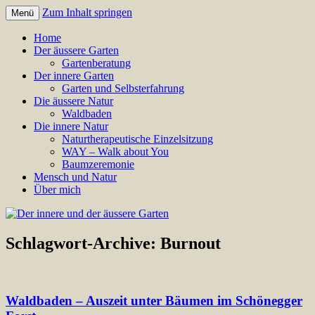
Zum Inhalt springen
Menü
Annette Born
Der innere und der äussere
Home
Der äussere Garten
Garten
Gartenberatung
Der innere Garten
Garten und Selbsterfahrung
Die äussere Natur
Waldbaden
Die innere Natur
Naturtherapeutische Einzelsitzung
WAY – Walk about You
Baumzeremonie
Mensch und Natur
Über mich
Schlagwort-Archive:
Burnout
Waldbaden – Auszeit unter Bäumen im Schönegger