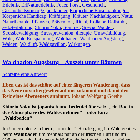
Erlebnis
,
ErlNaturerlebnis
,
Feuer
,
Forst
,
Gesundheit
,
Gesundheitsvorsorge
,
heilkräuter
,
Körperliche Einschränkungen
,
Körperliche Handicap
,
Kräftigung
,
Kräuter
,
Nachhaltigkeit
,
Natur
,
Naturtherapie
,
Pflanzen
,
Prävention
,
Ritual
,
Rollator
,
Rollstuhl
,
selbsterfahrung
,
Shinrin Yoku
,
Sommer
,
Spezial Walden
,
Stressbewältigung
,
Stressprävention
,
therapie
,
Umweltbildung
,
Wald
,
Wald Entspannung
,
Waldbaden
,
Waldbaden Augsburg
,
Walden
,
Waldluft
,
Waldpavillon
,
Wirkungen
.
Waldbaden Augsburg – Auszeit unter Bäumen
Schreibe eine Antwort
Eben das ist das schöne auf einer längeren Wanderung, dass
das Neue unvorhergesehenauf uns zukommt und damit den
Reiz eines Abenteuers annimmt.
Johann Wolfgang Goethe
Shinrin Yoku ist japanisch und bedeutet übersetzt „ein Bad in
der Atmosphäre
des Waldes nehmen“ – oder kurz
„Waldbaden“
Im Unterschied zu einem „normalen“ Spaziergang im Wald geht es
beim
Waldbaden
um mehr als nur an der frischen Luft und im
Grünen zu sein, bei dem wir häufig ein bestimmtes Ziel verfolgen.