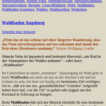
selbsterfahrung
,
Shinrin Yoku
,
Siebentischwald
,
Stressbewältigung
,
Stressprävention
,
therapie
,
Umweltbildung
,
Wald
,
Waldbaden
,
Waldbaden Augsburg
,
Walden
,
Waldpavillon
,
Workshop
.
Waldbaden Augsburg
Schreibe eine Antwort
„Eben das ist das schöne auf einer längeren Wanderung, dass
das Neue unvorhergesehen auf uns zukommt und damit den
Reiz eines Abenteuers annimmt.“
Johann Wolfgang Goethe
Shinrin Yoku ist japanisch und bedeutet übersetzt „ein Bad in
der Atmosphäre
des Waldes nehmen“ – oder kurz
„Waldbaden“
Im Unterschied zu einem „normalen“ Spaziergang im Wald geht es
beim
Waldbaden
um mehr als nur an der frischen Luft und im
Grünen zu sein, bei dem wir häufig ein
bestimmtes Ziel verfolgen.
Sei es , daß wir uns aus „gesundheitlichen“ Gründen“ aufgerafft
haben kurz mal „vor die Tür“ zu gehen oder joggen um den
Kreislauf in Schwung zu bringen.
Beim
Waldbaden
hält sich der Mensch ebenfalls für eine bestimmte