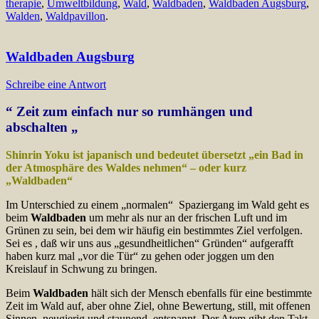
therapie
,
Umweltbildung
,
Wald
,
Waldbaden
,
Waldbaden Augsburg
,
Walden
,
Waldpavillon
.
Waldbaden Augsburg
Schreibe eine Antwort
“ Zeit zum einfach nur so rumhängen und
abschalten „
Shinrin Yoku ist japanisch und bedeutet übersetzt „ein Bad in
der Atmosphäre
des Waldes nehmen“ – oder kurz
„Waldbaden“
Im Unterschied zu einem „normalen“ Spaziergang im Wald geht es
beim
Waldbaden
um mehr als nur an der frischen Luft und im
Grünen zu sein, bei dem wir häufig ein bestimmtes Ziel verfolgen.
Sei es , daß wir uns aus „gesundheitlichen“ Gründen“ aufgerafft
haben kurz mal „vor die Tür“ zu gehen oder joggen um den
Kreislauf in Schwung zu bringen.
Beim
Waldbaden
hält sich der Mensch ebenfalls für eine bestimmte
Zeit im Wald auf, aber ohne Ziel, ohne Bewertung, still, mit offenen
Sinnen, neugierig und staunend, entspannt. Der Atem gibt den Takt