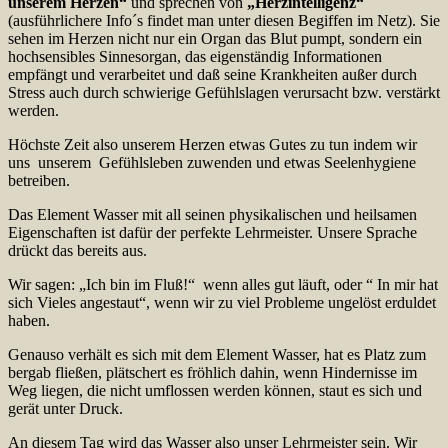
unserem Herzen“
und sprechen von
„Herzintelligenz“
(ausführlichere Info´s findet man unter diesen Begiffen im Netz). Sie
sehen im Herzen nicht nur ein Organ das Blut pumpt, sondern ein
hochsensibles Sinnesorgan, das eigenständig Informationen
empfängt und verarbeitet und daß seine Krankheiten außer durch
Stress auch durch schwierige Gefühlslagen verursacht bzw. verstärkt
werden.
Höchste Zeit also unserem Herzen etwas Gutes zu tun indem wir
uns unserem Gefühlsleben zuwenden und etwas Seelenhygiene
betreiben.
Das Element Wasser mit all seinen physikalischen und heilsamen
Eigenschaften ist dafür der perfekte Lehrmeister. Unsere Sprache
drückt das bereits aus.
Wir sagen: „Ich bin im Fluß!“ wenn alles gut läuft, oder “ In mir hat
sich Vieles angestaut“, wenn wir zu viel Probleme ungelöst erduldet
haben.
Genauso verhält es sich mit dem Element Wasser, hat es Platz zum
bergab fließen, plätschert es fröhlich dahin, wenn Hindernisse im
Weg liegen, die nicht umflossen werden können, staut es sich und
gerät unter Druck.
An diesem Tag wird das Wasser also unser Lehrmeister sein. Wir