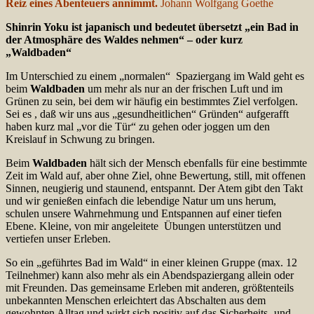
Reiz eines Abenteuers annimmt.
Johann Wolfgang Goethe
Shinrin Yoku ist japanisch und bedeutet übersetzt „ein Bad in
der Atmosphäre
des Waldes nehmen“ – oder kurz
„Waldbaden“
Im Unterschied zu einem „normalen“ Spaziergang im Wald geht es
beim
Waldbaden
um mehr als nur an der frischen Luft und im
Grünen zu sein, bei dem wir häufig ein bestimmtes Ziel verfolgen.
Sei es , daß wir uns aus „gesundheitlichen“ Gründen“ aufgerafft
haben kurz mal „vor die Tür“ zu gehen oder joggen um den
Kreislauf in Schwung zu bringen.
Beim
Waldbaden
hält sich der Mensch ebenfalls für eine bestimmte
Zeit im Wald auf, aber ohne Ziel, ohne Bewertung, still, mit offenen
Sinnen, neugierig und staunend, entspannt. Der Atem gibt den Takt
und wir genießen einfach die lebendige Natur um uns herum,
schulen unsere Wahrnehmung und Entspannen auf einer tiefen
Ebene. Kleine, von mir angeleitete Übungen unterstützen und
vertiefen unser Erleben.
So ein „geführtes Bad im Wald“ in einer kleinen Gruppe (max. 12
Teilnehmer) kann also mehr als ein Abendspaziergang allein oder
mit Freunden. Das gemeinsame Erleben mit anderen, größtenteils
unbekannten Menschen erleichtert das Abschalten aus dem
gewohnten Alltag und wirkt sich positiv auf das Sicherheits- und