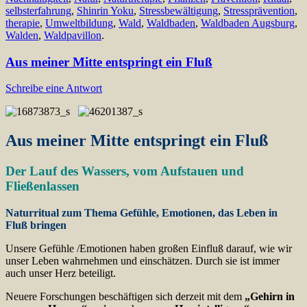
selbsterfahrung
,
Shinrin Yoku
,
Stressbewältigung
,
Stressprävention
,
therapie
,
Umweltbildung
,
Wald
,
Waldbaden
,
Waldbaden Augsburg
,
Walden
,
Waldpavillon
.
Aus meiner Mitte entspringt ein Fluß
Schreibe eine Antwort
Aus meiner Mitte entspringt ein Fluß
Der Lauf des Wassers, vom Aufstauen und
Fließenlassen
Naturritual zum Thema Gefühle, Emotionen, das Leben in
Fluß bringen
Unsere Gefühle /Emotionen haben großen Einfluß darauf, wie wir
unser Leben wahrnehmen und einschätzen. Durch sie ist immer
auch unser Herz beteiligt.
Neuere Forschungen beschäftigen sich derzeit mit dem
„Gehirn in