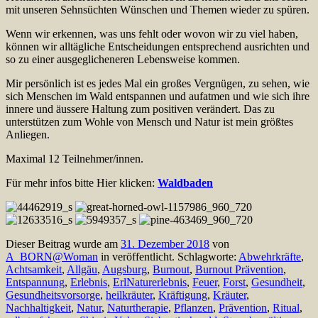
mit unseren Sehnsüchten Wünschen und Themen wieder zu spüren.
Wenn wir erkennen, was uns fehlt oder wovon wir zu viel haben,
können wir alltägliche Entscheidungen entsprechend ausrichten und
so zu einer ausgeglicheneren Lebensweise kommen.
Mir persönlich ist es jedes Mal ein großes Vergnügen, zu sehen, wie
sich Menschen im Wald entspannen und aufatmen und wie sich ihre
innere und äussere Haltung zum positiven verändert. Das zu
unterstützen zum Wohle von Mensch und Natur ist mein größtes
Anliegen.
Maximal 12 Teilnehmer/innen.
Für mehr infos bitte Hier klicken:
Waldbaden
Dieser Beitrag wurde am
31. Dezember 2018
von
A_BORN@Woman
in veröffentlicht. Schlagworte:
Abwehrkräfte
,
Achtsamkeit
,
Allgäu
,
Augsburg
,
Burnout
,
Burnout Prävention
,
Entspannung
,
Erlebnis
,
ErlNaturerlebnis
,
Feuer
,
Forst
,
Gesundheit
,
Gesundheitsvorsorge
,
heilkräuter
,
Kräftigung
,
Kräuter
,
Nachhaltigkeit
,
Natur
,
Naturtherapie
,
Pflanzen
,
Prävention
,
Ritual
,