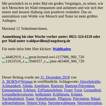
Mir persönlich ist es jedes Mal ein großes Vergnügen, zu sehen, wie
sich Menschen im Wald entspannen und aufatmen und wie sich ihre
innere und äussere Haltung zum positiven verändert. Das zu
unterstützen zum Wohle von Mensch und Natur ist mein größtes
Anliegen.
Maximal 12 Teilnehmer/innen.
Anmeldung bis eine Woche vorher unter: 0821-324-6118 oder
per Mail unter
waldpavillon@augsburg.de
Für mehr infos bitte Hier klicken:
Waldbaden
Dieser Beitrag wurde am
31. Dezember 2018
von
A_BORN@Woman
in veröffentlicht. Schlagworte:
Abwehrkräfte
,
Achtsamkeit
,
Allgäu
,
Augsburg
,
Burnout
,
Burnout Prävention
,
Entspannung
,
Erlebnis
,
ErlNaturerlebnis
,
Feuer
,
Forst
,
Gesundheit
,
Gesundheitsvorsorge
,
heilkräuter
,
Kräftigung
,
Kräuter
,
Nachhaltigkeit
,
Natur
,
Naturtherapie
,
Pflanzen
,
Prävention
,
Ritual
,
selbsterfahrung
,
Shinrin Yoku
,
Stressbewältigung
,
Stressprävention
,