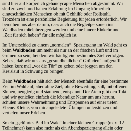
sind hier auf körperlich gehandycapte Menschen abgestimmt. Wir
sind zu zweit und haben Erfahrung im Umgang körperlich
eingeschränkten Menschen ob mit Gehhilfe oder Rollstuhl.
Trotzdem ist eine persönliche Begleitung für jeden erforderlich. Wir
bemühen uns aber darum, dass auch die Begleitpersonen ins
Waldbaden miteinbezogen werden und eine innere Einkehr und
„Zeit für sich haben“ für alle möglich ist.
Im Unterschied zu einem „normalen“ Spaziergang im Wald geht es
beim
Waldbaden
um mehr als nur an der frischen Luft und im
Grünen zu sein, bei dem wir häufig ein bestimmtes Ziel verfolgen.
Sei es , daß wir uns aus „gesundheitlichen“ Gründen“ aufgerafft
haben kurz mal „vor die Tür“ zu gehen oder joggen um den
Kreislauf in Schwung zu bringen.
Beim
Waldbaden
hält sich der Mensch ebenfalls für eine bestimmte
Zeit im Wald auf, aber ohne Ziel, ohne Bewertung, still, mit offenen
Sinnen, neugierig und staunend, entspannt. Der Atem gibt den Takt
und wir genießen einfach die lebendige Natur um uns herum,
schulen unsere Wahrnehmung und Entspannen auf einer tiefen
Ebene. Kleine, von mir angeleitete Übungen unterstützen und
vertiefen unser Erleben.
So ein „geführtes Bad im Wald“ in einer kleinen Gruppe (max. 12
Teilnehmer) kann also mehr als ein Abendspaziergang allein oder