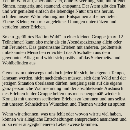
Zeit im Wald auf, aber ohne Ziel, ohne Bewertung, still, mit offenen
Sinnen, neugierig und staunend, entspannt. Der Atem gibt den Takt
und wir genießen einfach die lebendige Natur um uns herum,
schulen unsere Wahrnehmung und Entspannen auf einer tiefen
Ebene. Kleine, von mir angeleitete Übungen unterstützen und
vertiefen unser Erleben.
So ein „geführtes Bad im Wald“ in einer kleinen Gruppe (max. 12
Teilnehmer) kann also mehr als ein Abendspaziergang allein oder
mit Freunden. Das gemeinsame Erleben mit anderen, größtenteils
unbekannten Menschen erleichtert das Abschalten aus dem
gewohnten Alltag und wirkt sich positiv auf das Sicherheits- und
Wohlbefinden aus.
Gemeinsam unterwegs und doch jeder für sich, im eigenen Tempo,
langsam werden, nicht nachdenken müssen, sich dem Wald und der
jetzigen Situation überlassen dürfen, neugierig sein auf die eigene
ganz persönliche Wahrnehmung und der abschließende Austausch
des Erlebten in der Gruppe helfen uns menschengemäß wieder in
Kontakt mit unserem seelischen Erleben zu kommen und uns selbst
mit unseren Sehnsüchten Wünschen und Themen wieder zu spüren.
Wenn wir erkennen, was uns fehlt oder wovon wir zu viel haben,
können wir alltägliche Entscheidungen entsprechend ausrichten und
so zu einer ausgeglicheneren Lebensweise kommen.