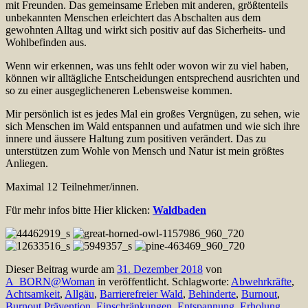
mit Freunden. Das gemeinsame Erleben mit anderen, größtenteils
unbekannten Menschen erleichtert das Abschalten aus dem
gewohnten Alltag und wirkt sich positiv auf das Sicherheits- und
Wohlbefinden aus.
Wenn wir erkennen, was uns fehlt oder wovon wir zu viel haben,
können wir alltägliche Entscheidungen entsprechend ausrichten und
so zu einer ausgeglicheneren Lebensweise kommen.
Mir persönlich ist es jedes Mal ein großes Vergnügen, zu sehen, wie
sich Menschen im Wald entspannen und aufatmen und wie sich ihre
innere und äussere Haltung zum positiven verändert. Das zu
unterstützen zum Wohle von Mensch und Natur ist mein größtes
Anliegen.
Maximal 12 Teilnehmer/innen.
Für mehr infos bitte Hier klicken:
Waldbaden
Dieser Beitrag wurde am
31. Dezember 2018
von
A_BORN@Woman
in veröffentlicht. Schlagworte:
Abwehrkräfte
,
Achtsamkeit
,
Allgäu
,
Barrierefreier Wald
,
Behinderte
,
Burnout
,
Burnout Prävention
,
Einschränkungen
,
Entspannung
,
Erholung
,