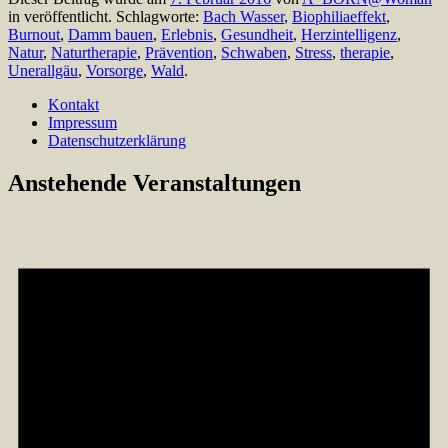
in veröffentlicht. Schlagworte:
Bach Wasser
,
Biophiliaeffekt
,
Burnout
,
Damm bauen
,
Erlebnis
,
Gesundheit
,
Herzintelligenz
,
Natur
,
Naturtherapie
,
Prävention
,
Schwaben
,
Stress
,
therapie
,
Unerallgäu
,
Vorsorge
,
Wald
.
Kontakt
Impressum
Datenschutzerklärung
Anstehende Veranstaltungen