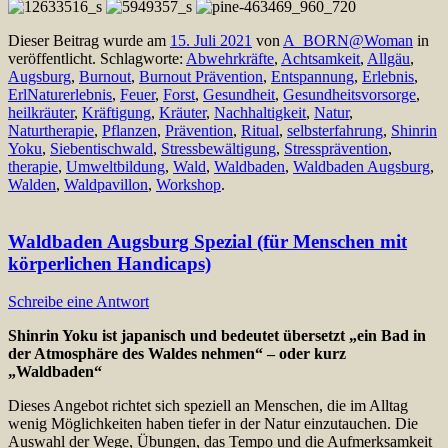
Dieser Beitrag wurde am
15. Juli 2021
von
A_BORN@Woman
in
veröffentlicht. Schlagworte:
Abwehrkräfte
,
Achtsamkeit
,
Allgäu
,
Augsburg
,
Burnout
,
Burnout Prävention
,
Entspannung
,
Erlebnis
,
ErlNaturerlebnis
,
Feuer
,
Forst
,
Gesundheit
,
Gesundheitsvorsorge
,
heilkräuter
,
Kräftigung
,
Kräuter
,
Nachhaltigkeit
,
Natur
,
Naturtherapie
,
Pflanzen
,
Prävention
,
Ritual
,
selbsterfahrung
,
Shinrin
Yoku
,
Siebentischwald
,
Stressbewältigung
,
Stressprävention
,
therapie
,
Umweltbildung
,
Wald
,
Waldbaden
,
Waldbaden Augsburg
,
Walden
,
Waldpavillon
,
Workshop
.
Waldbaden Augsburg Spezial (für Menschen mit
körperlichen Handicaps)
Schreibe eine Antwort
Shinrin Yoku ist japanisch und bedeutet übersetzt „ein Bad in
der Atmosphäre
des Waldes nehmen“ – oder kurz
„Waldbaden“
Dieses Angebot richtet sich speziell an Menschen, die im Alltag
wenig Möglichkeiten haben tiefer in der Natur einzutauchen. Die
Auswahl der Wege, Übungen, das Tempo und die Aufmerksamkeit