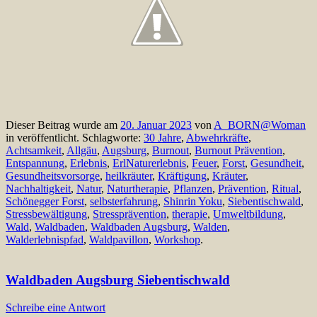
Dieser Beitrag wurde am
20. Januar 2023
von
A_BORN@Woman
in veröffentlicht. Schlagworte:
30 Jahre
,
Abwehrkräfte
,
Achtsamkeit
,
Allgäu
,
Augsburg
,
Burnout
,
Burnout Prävention
,
Entspannung
,
Erlebnis
,
ErlNaturerlebnis
,
Feuer
,
Forst
,
Gesundheit
,
Gesundheitsvorsorge
,
heilkräuter
,
Kräftigung
,
Kräuter
,
Nachhaltigkeit
,
Natur
,
Naturtherapie
,
Pflanzen
,
Prävention
,
Ritual
,
Schönegger Forst
,
selbsterfahrung
,
Shinrin Yoku
,
Siebentischwald
,
Stressbewältigung
,
Stressprävention
,
therapie
,
Umweltbildung
,
Wald
,
Waldbaden
,
Waldbaden Augsburg
,
Walden
,
Walderlebnispfad
,
Waldpavillon
,
Workshop
.
Waldbaden Augsburg Siebentischwald
Schreibe eine Antwort