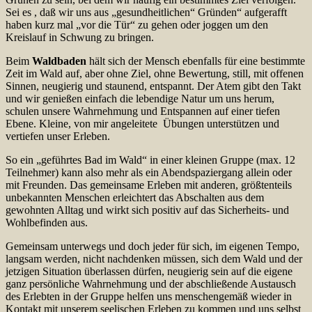
Sei es , daß wir uns aus „gesundheitlichen“ Gründen“ aufgerafft
haben kurz mal „vor die Tür“ zu gehen oder joggen um den
Kreislauf in Schwung zu bringen.
Beim
Waldbaden
hält sich der Mensch ebenfalls für eine bestimmte
Zeit im Wald auf, aber ohne Ziel, ohne Bewertung, still, mit offenen
Sinnen, neugierig und staunend, entspannt. Der Atem gibt den Takt
und wir genießen einfach die lebendige Natur um uns herum,
schulen unsere Wahrnehmung und Entspannen auf einer tiefen
Ebene. Kleine, von mir angeleitete Übungen unterstützen und
vertiefen unser Erleben.
So ein „geführtes Bad im Wald“ in einer kleinen Gruppe (max. 12
Teilnehmer) kann also mehr als ein Abendspaziergang allein oder
mit Freunden. Das gemeinsame Erleben mit anderen, größtenteils
unbekannten Menschen erleichtert das Abschalten aus dem
gewohnten Alltag und wirkt sich positiv auf das Sicherheits- und
Wohlbefinden aus.
Gemeinsam unterwegs und doch jeder für sich, im eigenen Tempo,
langsam werden, nicht nachdenken müssen, sich dem Wald und der
jetzigen Situation überlassen dürfen, neugierig sein auf die eigene
ganz persönliche Wahrnehmung und der abschließende Austausch
des Erlebten in der Gruppe helfen uns menschengemäß wieder in
Kontakt mit unserem seelischen Erleben zu kommen und uns selbst