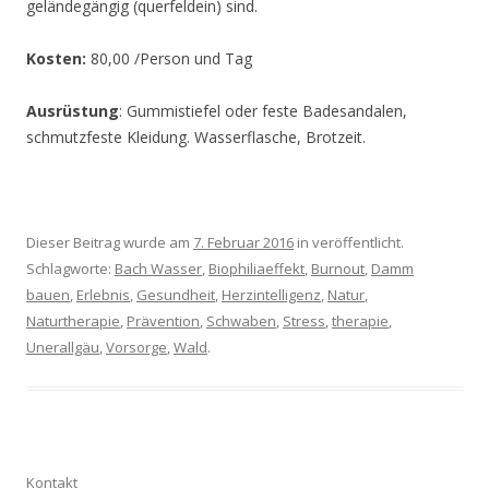
geländegängig (querfeldein) sind.
Kosten:
80,00 /Person und Tag
Ausrüstung
: Gummistiefel oder feste Badesandalen,
schmutzfeste Kleidung. Wasserflasche, Brotzeit.
Dieser Beitrag wurde am
7. Februar 2016
in veröffentlicht.
Schlagworte:
Bach Wasser
,
Biophiliaeffekt
,
Burnout
,
Damm
bauen
,
Erlebnis
,
Gesundheit
,
Herzintelligenz
,
Natur
,
Naturtherapie
,
Prävention
,
Schwaben
,
Stress
,
therapie
,
Unerallgäu
,
Vorsorge
,
Wald
.
Kontakt