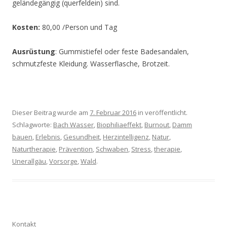
geländegängig (querfeldein) sind.
Kosten:
80,00 /Person und Tag
Ausrüstung
: Gummistiefel oder feste Badesandalen,
schmutzfeste Kleidung. Wasserflasche, Brotzeit.
Dieser Beitrag wurde am
7. Februar 2016
in veröffentlicht.
Schlagworte:
Bach Wasser
,
Biophiliaeffekt
,
Burnout
,
Damm
bauen
,
Erlebnis
,
Gesundheit
,
Herzintelligenz
,
Natur
,
Naturtherapie
,
Prävention
,
Schwaben
,
Stress
,
therapie
,
Unerallgäu
,
Vorsorge
,
Wald
.
Kontakt