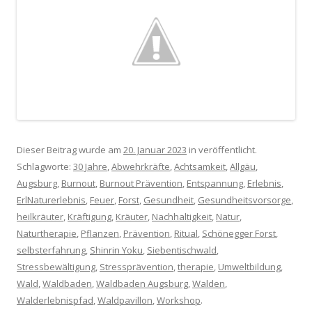
Dieser Beitrag wurde am
20. Januar 2023
in veröffentlicht.
Schlagworte:
30 Jahre
,
Abwehrkräfte
,
Achtsamkeit
,
Allgäu
,
Augsburg
,
Burnout
,
Burnout Prävention
,
Entspannung
,
Erlebnis
,
ErlNaturerlebnis
,
Feuer
,
Forst
,
Gesundheit
,
Gesundheitsvorsorge
,
heilkräuter
,
Kräftigung
,
Kräuter
,
Nachhaltigkeit
,
Natur
,
Naturtherapie
,
Pflanzen
,
Prävention
,
Ritual
,
Schönegger Forst
,
selbsterfahrung
,
Shinrin Yoku
,
Siebentischwald
,
Stressbewältigung
,
Stressprävention
,
therapie
,
Umweltbildung
,
Wald
,
Waldbaden
,
Waldbaden Augsburg
,
Walden
,
Walderlebnispfad
,
Waldpavillon
,
Workshop
.