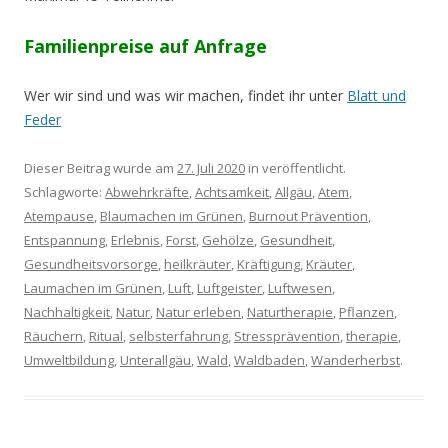
Familienpreise auf Anfrage
Wer wir sind und was wir machen, findet ihr unter
Blatt und
Feder
Dieser Beitrag wurde am
27. Juli 2020
in veröffentlicht.
Schlagworte:
Abwehrkräfte
,
Achtsamkeit
,
Allgäu
,
Atem
,
Atempause
,
Blaumachen im Grünen
,
Burnout Prävention
,
Entspannung
,
Erlebnis
,
Forst
,
Gehölze
,
Gesundheit
,
Gesundheitsvorsorge
,
heilkräuter
,
Kräftigung
,
Kräuter
,
Laumachen im Grünen
,
Luft
,
Luftgeister
,
Luftwesen
,
Nachhaltigkeit
,
Natur
,
Natur erleben
,
Naturtherapie
,
Pflanzen
,
Räuchern
,
Ritual
,
selbsterfahrung
,
Stressprävention
,
therapie
,
Umweltbildung
,
Unterallgäu
,
Wald
,
Waldbaden
,
Wanderherbst
.