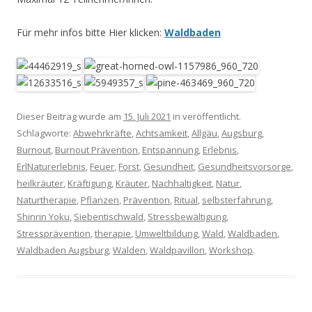
Für mehr infos bitte Hier klicken:
Waldbaden
Dieser Beitrag wurde am
15. Juli 2021
in veröffentlicht.
Schlagworte:
Abwehrkräfte
,
Achtsamkeit
,
Allgäu
,
Augsburg
,
Burnout
,
Burnout Prävention
,
Entspannung
,
Erlebnis
,
ErlNaturerlebnis
,
Feuer
,
Forst
,
Gesundheit
,
Gesundheitsvorsorge
,
heilkräuter
,
Kräftigung
,
Kräuter
,
Nachhaltigkeit
,
Natur
,
Naturtherapie
,
Pflanzen
,
Prävention
,
Ritual
,
selbsterfahrung
,
Shinrin Yoku
,
Siebentischwald
,
Stressbewältigung
,
Stressprävention
,
therapie
,
Umweltbildung
,
Wald
,
Waldbaden
,
Waldbaden Augsburg
,
Walden
,
Waldpavillon
,
Workshop
.