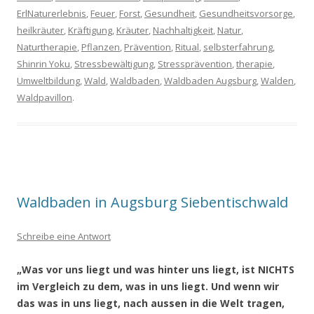
ErlNaturerlebnis
,
Feuer
,
Forst
,
Gesundheit
,
Gesundheitsvorsorge
,
heilkräuter
,
Kräftigung
,
Kräuter
,
Nachhaltigkeit
,
Natur
,
Naturtherapie
,
Pflanzen
,
Prävention
,
Ritual
,
selbsterfahrung
,
Shinrin Yoku
,
Stressbewältigung
,
Stressprävention
,
therapie
,
Umweltbildung
,
Wald
,
Waldbaden
,
Waldbaden Augsburg
,
Walden
,
Waldpavillon
.
Waldbaden in Augsburg Siebentischwald
Schreibe eine Antwort
„Was vor uns liegt und was hinter uns liegt, ist NICHTS
im Vergleich zu dem, was in uns liegt. Und wenn wir
das was in uns liegt, nach aussen in die Welt tragen,