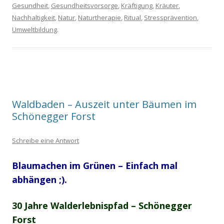
Gesundheit
,
Gesundheitsvorsorge
,
Kräftigung
,
Kräuter
,
Nachhaltigkeit
,
Natur
,
Naturtherapie
,
Ritual
,
Stressprävention
,
Umweltbildung
.
Waldbaden – Auszeit unter Bäumen im
Schönegger Forst
Schreibe eine Antwort
Blaumachen im Grünen – Einfach mal
abhängen ;).
30 Jahre Walderlebnispfad – Schönegger
Forst