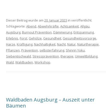
Dieser Beitrag wurde am
20. Januar 2023
in veröffentlicht.
Schlagworte:
Abend
,
Abwehrkräfte
,
Achtsamkeit
,
Allgäu
,
Augsburg
,
Burnout Prävention
,
Dämmerung
,
Entspannung
,
Erlebnis
,
Forst
,
Gehölze
,
Gesundheit
,
Gesundheitsvorsorge
,
Harze
,
Kräftigung
,
Nachhaltigkeit
,
Nacht
,
Natur
,
Naturtherapie
,
Pflanzen
,
Prävention
,
selbsterfahrung
,
Shinrin Yoku
,
Siebentischwald
,
Stressprävention
,
therapie
,
Umweltbildung
,
Wald
,
Waldbaden
,
Workshop
.
Waldbaden Augsburg – Auszeit unter
Bäumen