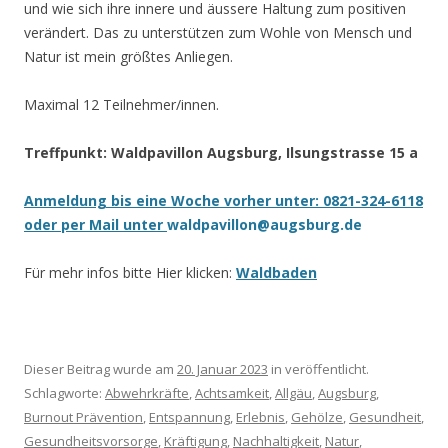
und wie sich ihre innere und äussere Haltung zum positiven
verändert. Das zu unterstützen zum Wohle von Mensch und
Natur ist mein größtes Anliegen.
Maximal 12 Teilnehmer/innen.
Treffpunkt: Waldpavillon Augsburg, Ilsungstrasse 15 a
Anmeldung bis eine Woche vorher unter: 0821-324-6118
oder per Mail unter
waldpavillon@augsburg.de
Für mehr infos bitte Hier klicken:
Waldbaden
Dieser Beitrag wurde am
20. Januar 2023
in veröffentlicht.
Schlagworte:
Abwehrkräfte
,
Achtsamkeit
,
Allgäu
,
Augsburg
,
Burnout Prävention
,
Entspannung
,
Erlebnis
,
Gehölze
,
Gesundheit
,
Gesundheitsvorsorge
,
Kräftigung
,
Nachhaltigkeit
,
Natur
,