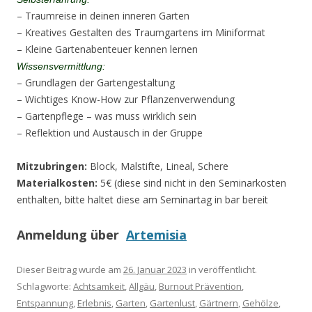
– Traumreise in deinen inneren Garten
– Kreatives Gestalten des Traumgartens im Miniformat
– Kleine Gartenabenteuer kennen lernen
Wissensvermittlung:
– Grundlagen der Gartengestaltung
– Wichtiges Know-How zur Pflanzenverwendung
– Gartenpflege – was muss wirklich sein
– Reflektion und Austausch in der Gruppe
Mitzubringen:
Block, Malstifte, Lineal, Schere
Materialkosten:
5€ (diese sind nicht in den Seminarkosten
enthalten, bitte haltet diese am Seminartag in bar bereit
Anmeldung über
Artemisia
Dieser Beitrag wurde am
26. Januar 2023
in veröffentlicht.
Schlagworte:
Achtsamkeit
,
Allgäu
,
Burnout Prävention
,
Entspannung
,
Erlebnis
,
Garten
,
Gartenlust
,
Gärtnern
,
Gehölze
,