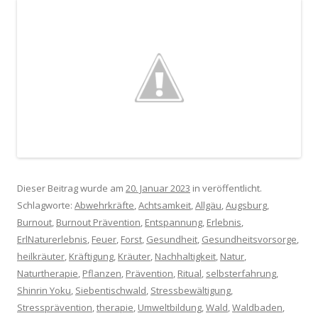
Dieser Beitrag wurde am
20. Januar 2023
in veröffentlicht.
Schlagworte:
Abwehrkräfte
,
Achtsamkeit
,
Allgäu
,
Augsburg
,
Burnout
,
Burnout Prävention
,
Entspannung
,
Erlebnis
,
ErlNaturerlebnis
,
Feuer
,
Forst
,
Gesundheit
,
Gesundheitsvorsorge
,
heilkräuter
,
Kräftigung
,
Kräuter
,
Nachhaltigkeit
,
Natur
,
Naturtherapie
,
Pflanzen
,
Prävention
,
Ritual
,
selbsterfahrung
,
Shinrin Yoku
,
Siebentischwald
,
Stressbewältigung
,
Stressprävention
,
therapie
,
Umweltbildung
,
Wald
,
Waldbaden
,