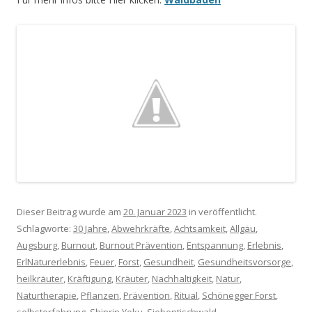
Dieser Beitrag wurde am
20. Januar 2023
in veröffentlicht.
Schlagworte:
30 Jahre
,
Abwehrkräfte
,
Achtsamkeit
,
Allgäu
,
Augsburg
,
Burnout
,
Burnout Prävention
,
Entspannung
,
Erlebnis
,
ErlNaturerlebnis
,
Feuer
,
Forst
,
Gesundheit
,
Gesundheitsvorsorge
,
heilkräuter
,
Kräftigung
,
Kräuter
,
Nachhaltigkeit
,
Natur
,
Naturtherapie
,
Pflanzen
,
Prävention
,
Ritual
,
Schönegger Forst
,
selbsterfahrung
,
Shinrin Yoku
,
Siebentischwald
,