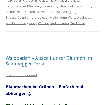
heilkräuter
,
Kräftigung
,
Kräuter
,
Nachhaltigkeit
,
Natur
,
Naturtherapie
,
Pflanzen
,
Prävention
,
Ritual
,
selbsterfahrung
,
Shinrin Yoku
,
Siebentischwald
,
Stressbewältigung
,
Stressprävention
,
therapie
,
Umweltbildung
,
Wald
,
Waldbaden
,
Waldbaden Augsburg
,
Walden
,
Waldpavillon
,
Workshop
.
Waldbaden – Auszeit unter Bäumen im
Schönegger Forst
Schreibe eine Antwort
Blaumachen im Grünen – Einfach mal
abhängen ;).