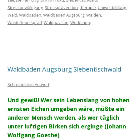
Stressbewältigung
,
Stressprävention
,
therapie
,
Umweltbildung
,
Wald
,
Waldbaden
,
Waldbaden Augsburg
,
Walden
,
Walderlebnispfad
,
Waldpavillon
,
Workshop
.
Waldbaden Augsburg Siebentischwald
Schreibe eine Antwort
Und gewiß! Wer sein Lebenslang von hohen
ernsten Eichen umgeben wäre,
müßte ein
anderer Mensch werden,
als wer täglich
unter luftigen Birken sich erginge
(Johann
Wolfgang Goethe)