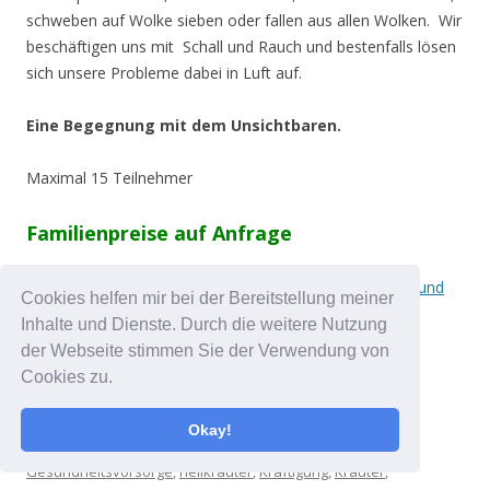
schweben auf Wolke sieben oder fallen aus allen Wolken. Wir
beschäftigen uns mit Schall und Rauch und bestenfalls lösen
sich unsere Probleme dabei in Luft auf.
Eine Begegnung mit dem Unsichtbaren.
Maximal 15 Teilnehmer
Familienpreise auf Anfrage
Wer wir sind und was wir machen, findet ihr unter
Blatt und
Cookies helfen mir bei der Bereitstellung meiner
Feder
Inhalte und Dienste. Durch die weitere Nutzung
der Webseite stimmen Sie der Verwendung von
Dieser Beitrag wurde am
27. Juli 2020
in veröffentlicht.
Cookies zu.
Schlagworte:
Abwehrkräfte
,
Achtsamkeit
,
Allgäu
,
Atem
,
Atempause
,
Blaumachen im Grünen
,
Burnout Prävention
,
Okay!
Entspannung
,
Erlebnis
,
Forst
,
Gehölze
,
Gesundheit
,
Gesundheitsvorsorge
,
heilkräuter
,
Kräftigung
,
Kräuter
,