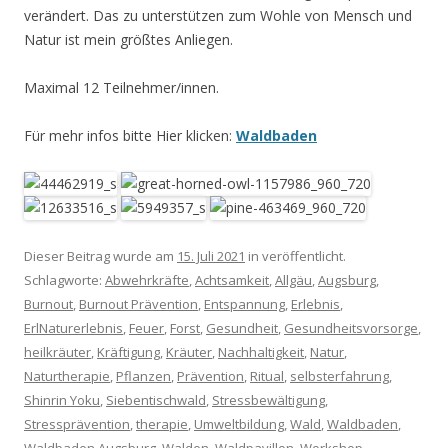
verändert. Das zu unterstützen zum Wohle von Mensch und
Natur ist mein größtes Anliegen.
Maximal 12 Teilnehmer/innen.
Für mehr infos bitte Hier klicken:
Waldbaden
Dieser Beitrag wurde am
15. Juli 2021
in veröffentlicht.
Schlagworte:
Abwehrkräfte
,
Achtsamkeit
,
Allgäu
,
Augsburg
,
Burnout
,
Burnout Prävention
,
Entspannung
,
Erlebnis
,
ErlNaturerlebnis
,
Feuer
,
Forst
,
Gesundheit
,
Gesundheitsvorsorge
,
heilkräuter
,
Kräftigung
,
Kräuter
,
Nachhaltigkeit
,
Natur
,
Naturtherapie
,
Pflanzen
,
Prävention
,
Ritual
,
selbsterfahrung
,
Shinrin Yoku
,
Siebentischwald
,
Stressbewältigung
,
Stressprävention
,
therapie
,
Umweltbildung
,
Wald
,
Waldbaden
,
Waldbaden Augsburg
,
Walden
,
Waldpavillon
,
Workshop
.