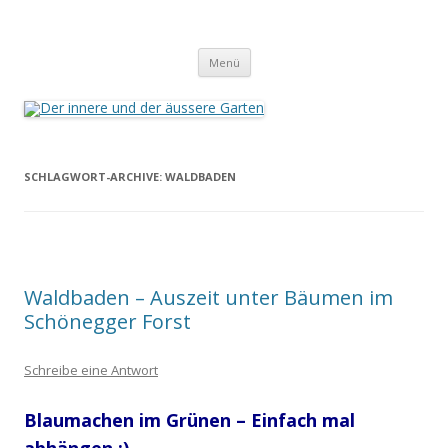
Der innere und der äussere Garten
Annette Born
Zum
Menü
Inhalt
springen
SCHLAGWORT-ARCHIVE:
WALDBADEN
Waldbaden – Auszeit unter Bäumen im
Schönegger Forst
Schreibe eine Antwort
Blaumachen im Grünen – Einfach mal