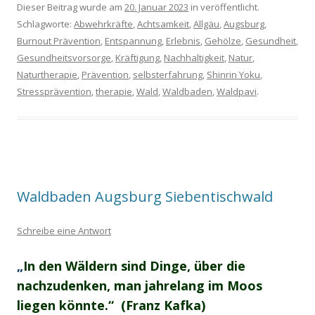
Dieser Beitrag wurde am
20. Januar 2023
in veröffentlicht.
Schlagworte:
Abwehrkräfte
,
Achtsamkeit
,
Allgäu
,
Augsburg
,
Burnout Prävention
,
Entspannung
,
Erlebnis
,
Gehölze
,
Gesundheit
,
Gesundheitsvorsorge
,
Kräftigung
,
Nachhaltigkeit
,
Natur
,
Naturtherapie
,
Prävention
,
selbsterfahrung
,
Shinrin Yoku
,
Stressprävention
,
therapie
,
Wald
,
Waldbaden
,
Waldpavi
.
Waldbaden Augsburg Siebentischwald
Schreibe eine Antwort
„
In den Wäldern sind Dinge, über die
nachzudenken, man jahrelang im Moos
liegen könnte.“ (Franz Kafka)