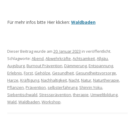
Für mehr infos bitte Hier klicken:
Waldbaden
Dieser Beitrag wurde am
20. Januar 2023
in veröffentlicht.
Schlagworte:
Abend
,
Abwehrkräfte
,
Achtsamkeit
,
Allgäu
,
Augsburg
,
Burnout Prävention
,
Dämmerung
,
Entspannung
,
Erlebnis
,
Forst
,
Gehölze
,
Gesundheit
,
Gesundheitsvorsorge
,
Harze
,
Kräftigung
,
Nachhaltigkeit
,
Nacht
,
Natur
,
Naturtherapie
,
Pflanzen
,
Prävention
,
selbsterfahrung
,
Shinrin Yoku
,
Siebentischwald
,
Stressprävention
,
therapie
,
Umweltbildung
,
Wald
,
Waldbaden
,
Workshop
.