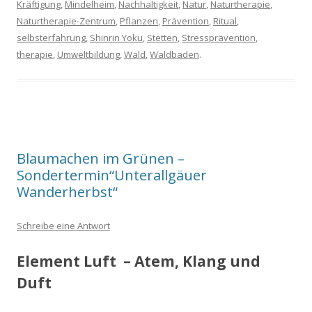
Kräftigung
,
Mindelheim
,
Nachhaltigkeit
,
Natur
,
Naturtherapie
,
Naturtherapie-Zentrum
,
Pflanzen
,
Prävention
,
Ritual
,
selbsterfahrung
,
Shinrin Yoku
,
Stetten
,
Stressprävention
,
therapie
,
Umweltbildung
,
Wald
,
Waldbaden
.
Blaumachen im Grünen –
Sondertermin“Unterallgäuer
Wanderherbst“
Schreibe eine Antwort
Element Luft – Atem, Klang und
Duft