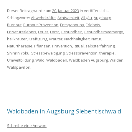
Dieser Beitrag wurde am
20. Januar 2023
in veröffentlicht.
Schlagworte:
Abwehrkräfte
,
Achtsamkeit
,
Allgäu
,
Augsburg
,
Burnout
,
Burnout Prävention
,
Entspannung
,
Erlebnis
,
ErlNaturerlebnis
,
Feuer
,
Forst
,
Gesundheit
,
Gesundheitsvorsorge
,
heilkräuter
,
Kräftigung
,
Kräuter
,
Nachhaltigkeit
,
Natur
,
Naturtherapie
,
Pflanzen
,
Prävention
,
Ritual
,
selbsterfahrung
,
Shinrin Yoku
,
Stressbewältigung
,
Stressprävention
,
therapie
,
Umweltbildung
,
Wald
,
Waldbaden
,
Waldbaden Augsburg
,
Walden
,
Waldpavillon
.
Waldbaden in Augsburg Siebentischwald
Schreibe eine Antwort