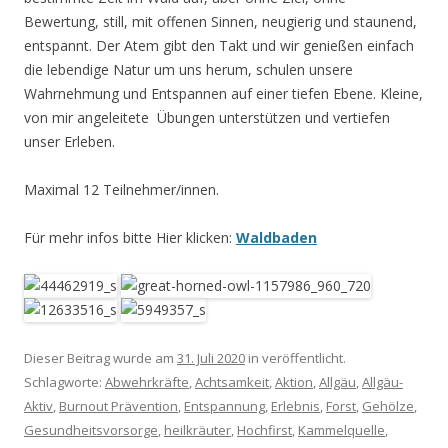
Bewertung, still, mit offenen Sinnen, neugierig und staunend,
entspannt. Der Atem gibt den Takt und wir genießen einfach
die lebendige Natur um uns herum, schulen unsere
Wahrnehmung und Entspannen auf einer tiefen Ebene. Kleine,
von mir angeleitete Übungen unterstützen und vertiefen
unser Erleben.
Maximal 12 Teilnehmer/innen.
Für mehr infos bitte Hier klicken:
Waldbaden
Dieser Beitrag wurde am
31. Juli 2020
in veröffentlicht.
Schlagworte:
Abwehrkräfte
,
Achtsamkeit
,
Aktion
,
Allgäu
,
Allgäu-
Aktiv
,
Burnout Prävention
,
Entspannung
,
Erlebnis
,
Forst
,
Gehölze
,
Gesundheitsvorsorge
,
heilkräuter
,
Hochfirst
,
Kammelquelle
,