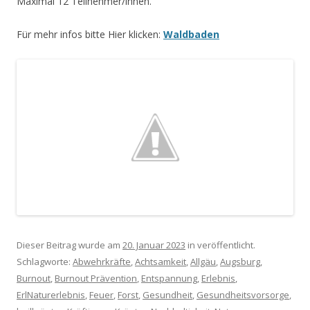
Maximal 12 Teilnehmer/innen.
Für mehr infos bitte Hier klicken:
Waldbaden
Dieser Beitrag wurde am
20. Januar 2023
in veröffentlicht.
Schlagworte:
Abwehrkräfte
,
Achtsamkeit
,
Allgäu
,
Augsburg
,
Burnout
,
Burnout Prävention
,
Entspannung
,
Erlebnis
,
ErlNaturerlebnis
,
Feuer
,
Forst
,
Gesundheit
,
Gesundheitsvorsorge
,