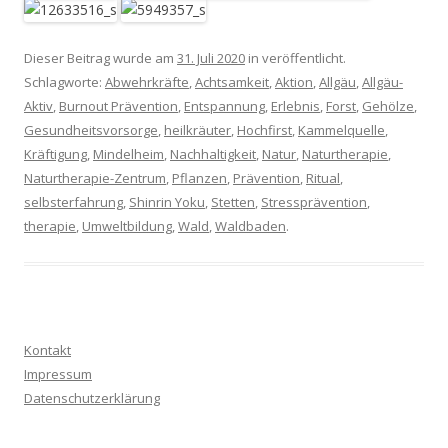
Dieser Beitrag wurde am
31. Juli 2020
in veröffentlicht.
Schlagworte:
Abwehrkräfte
,
Achtsamkeit
,
Aktion
,
Allgäu
,
Allgäu-
Aktiv
,
Burnout Prävention
,
Entspannung
,
Erlebnis
,
Forst
,
Gehölze
,
Gesundheitsvorsorge
,
heilkräuter
,
Hochfirst
,
Kammelquelle
,
Kräftigung
,
Mindelheim
,
Nachhaltigkeit
,
Natur
,
Naturtherapie
,
Naturtherapie-Zentrum
,
Pflanzen
,
Prävention
,
Ritual
,
selbsterfahrung
,
Shinrin Yoku
,
Stetten
,
Stressprävention
,
therapie
,
Umweltbildung
,
Wald
,
Waldbaden
.
Kontakt
Impressum
Datenschutzerklärung