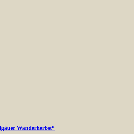
ten
lgäuer Wanderherbst“