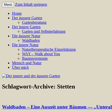
Zum Inhalt springen
Menü
Annette Born
Der innere und der äussere Gar
Home
Der äussere Garten
Gartenberatung
Der innere Garten
Garten und Selbsterfahrung
Die äussere Natur
Waldbaden
Die innere Natur
Naturtherapeutische Einzelsitzung
WAY – Walk about You
Baumzeremonie
Mensch und Natur
Über mich
Schlagwort-Archive:
Stetten
Waldbaden – Eine Auszeit unter Bäumen — „Unteral