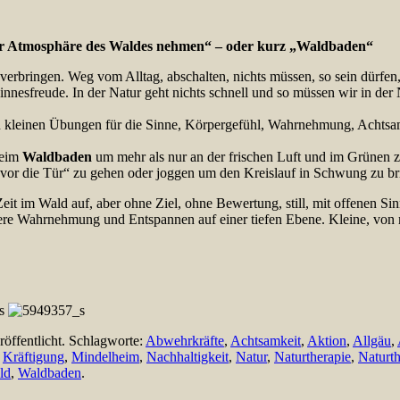
der Atmosphäre
des Waldes nehmen“ – oder kurz „Waldbaden“
 verbringen. Weg vom Alltag, abschalten, nichts müssen, so sein dürfen,
esfreude. In der Natur geht nichts schnell und so müssen wir in der Na
n kleinen Übungen für die Sinne, Körpergefühl, Wahrnehmung, Achtsamk
beim
Waldbaden
um mehr als nur an der frischen Luft und im Grünen zu 
„vor die Tür“ zu gehen oder joggen um den Kreislauf in Schwung zu br
Zeit im Wald auf, aber ohne Ziel, ohne Bewertung, still, mit offenen S
ere Wahrnehmung und Entspannen auf einer tiefen Ebene. Kleine, von m
röffentlicht. Schlagworte:
Abwehrkräfte
,
Achtsamkeit
,
Aktion
,
Allgäu
,
,
Kräftigung
,
Mindelheim
,
Nachhaltigkeit
,
Natur
,
Naturtherapie
,
Naturt
ld
,
Waldbaden
.