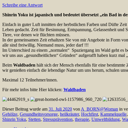
Schreibe eine Antwort
Shinrin Yoku ist japanisch und bedeutet übersetzt „ein Bad in 
Einfach in guter Luft inmitten der herbstlichen Farben und Düfte Zeit
Leben gedacht. Zeit für Besinnung, Entspannung, Gelassenheit und Sinn
Tiere, vor denen wir flüchten müssen.
In der gemeinsamen Zeit erhaltzen Sie von mir Angebote in Form vo
alle sind freiwillig. Niemand muss, jeder darf !!!
Im Unterschied zu einem „normalen“ Spaziergang im Wald geht es 
wir uns aus „gesundheitlichen“ Gründen“ aufgerafft haben kurz mal 
Beim
Waldbaden
hält sich der Mensch ebenfalls für eine bestimmte 
wir genießen einfach die lebendige Natur um uns herum, schulen uns
Maximal 12 Teilnehmer/innen.
Für mehr infos bitte Hier klicken:
Waldbaden
Dieser Beitrag wurde am
31. Juli 2020
von
A_BORN@Woman
in ve
Gehölze
,
Gesundheitsvorsorge
,
heilkräuter
,
Hochfirst
,
Kammelquelle
Shinrin Yoku
,
Stetten
,
Stressprävention
,
therapie
,
Umweltbildung
,
Wa