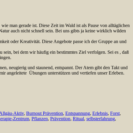
 wie man gerade ist. Diese Zeit im Wald ist als Pause von alltäglichen
tur auch nicht schnell sein. Bei uns gibts ja keine wirklich wilden
eit oder Kreativität. Diese Angebote passe ich der Gruppe an und
sein, bei dem wir häufig ein bestimmtes Ziel verfolgen. Sei es , daß
ingen.
innen, neugierig und staunend, entspannt. Der Atem gibt den Takt und
ir angeleitete Übungen unterstützen und vertiefen unser Erleben.
Allgäu-Aktiv
,
Burnout Prävention
,
Entspannung
,
Erlebnis
,
Forst
,
herapie-Zentrum
,
Pflanzen
,
Prävention
,
Ritual
,
selbsterfahrung
,