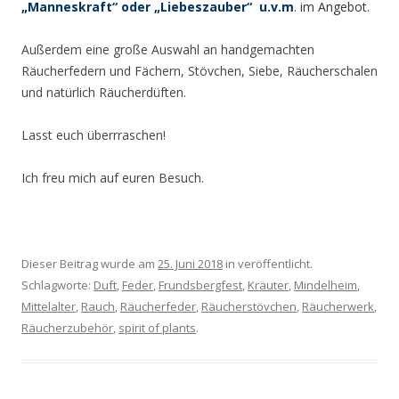
„Manneskraft“ oder „Liebeszauber“ u.v.m
. im Angebot.
Außerdem eine große Auswahl an handgemachten
Räucherfedern und Fächern, Stövchen, Siebe, Räucherschalen
und natürlich Räucherdüften.
Lasst euch überrraschen!
Ich freu mich auf euren Besuch.
Dieser Beitrag wurde am
25. Juni 2018
in veröffentlicht.
Schlagworte:
Duft
,
Feder
,
Frundsbergfest
,
Kräuter
,
Mindelheim
,
Mittelalter
,
Rauch
,
Räucherfeder
,
Räucherstövchen
,
Räucherwerk
,
Räucherzubehör
,
spirit of plants
.