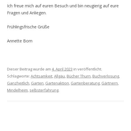
Ich freue mich auf euren Besuch und bin neugierig auf eure
Fragen und Anliegen.
Frühlingsfrische Grüße
Annette Born
Dieser Beitrag wurde am
4. April 2023
in veröffentlicht.
Schlagworte:
Achtsamkeit
,
Allgäu
,
Bücher Thurn
,
Buchverlosung
,
Ganzheitlich
,
Garten
,
Gartenaktion
,
Gartenberatung
,
Gärtnern
,
Mindelheim
,
selbsterfahrung
.