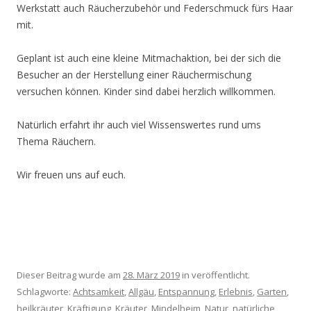
Werkstatt auch Räucherzubehör und Federschmuck fürs Haar
mit.
Geplant ist auch eine kleine Mitmachaktion, bei der sich die
Besucher an der Herstellung einer Räuchermischung
versuchen können. Kinder sind dabei herzlich willkommen.
Natürlich erfahrt ihr auch viel Wissenswertes rund ums
Thema Räuchern.
Wir freuen uns auf euch.
Dieser Beitrag wurde am
28. März 2019
in veröffentlicht.
Schlagworte:
Achtsamkeit
,
Allgäu
,
Entspannung
,
Erlebnis
,
Garten
,
heilkräuter
,
Kräftigung
,
Kräuter
,
Mindelheim
,
Natur
,
natürliche