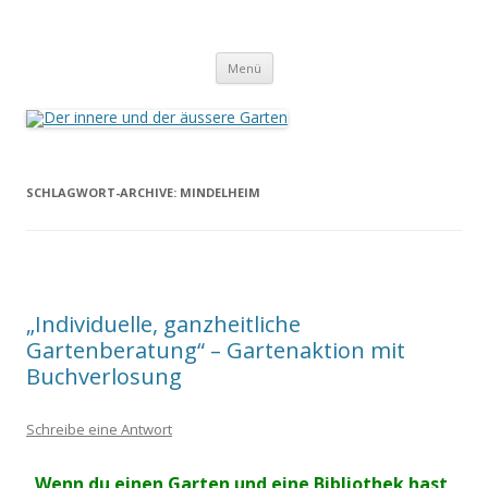
Der innere und der äussere Garten
Annette Born
Zum
Menü
Inhalt
springen
SCHLAGWORT-ARCHIVE:
MINDELHEIM
„Individuelle, ganzheitliche
Gartenberatung“ – Gartenaktion mit
Buchverlosung
Schreibe eine Antwort
„Wenn du einen Garten und eine Bibliothek hast,