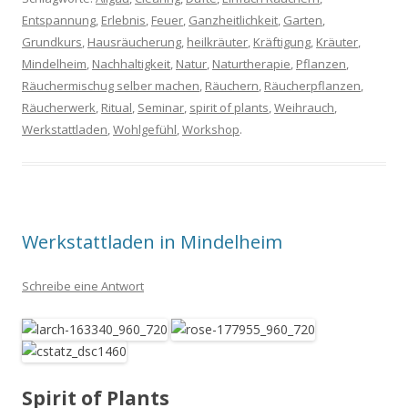
Entspannung
,
Erlebnis
,
Feuer
,
Ganzheitlichkeit
,
Garten
,
Grundkurs
,
Hausräucherung
,
heilkräuter
,
Kräftigung
,
Kräuter
,
Mindelheim
,
Nachhaltigkeit
,
Natur
,
Naturtherapie
,
Pflanzen
,
Räuchermischug selber machen
,
Räuchern
,
Räucherpflanzen
,
Räucherwerk
,
Ritual
,
Seminar
,
spirit of plants
,
Weihrauch
,
Werkstattladen
,
Wohlgefühl
,
Workshop
.
Werkstattladen in Mindelheim
Schreibe eine Antwort
Spirit of Plants