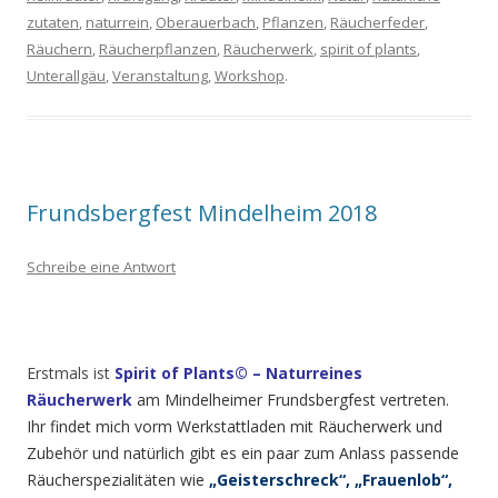
zutaten
,
naturrein
,
Oberauerbach
,
Pflanzen
,
Räucherfeder
,
Räuchern
,
Räucherpflanzen
,
Räucherwerk
,
spirit of plants
,
Unterallgäu
,
Veranstaltung
,
Workshop
.
Frundsbergfest Mindelheim 2018
Schreibe eine Antwort
Erstmals ist
Spirit of Plants© – Naturreines
Räucherwerk
am Mindelheimer Frundsbergfest vertreten.
Ihr findet mich vorm Werkstattladen mit Räucherwerk und
Zubehör und natürlich gibt es ein paar zum Anlass passende
Räucherspezialitäten wie
„Geisterschreck“, „Frauenlob“,