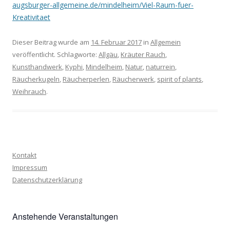
augsburger-allgemeine.de/mindelheim/Viel-Raum-fuer-
Kreativitaet
Dieser Beitrag wurde am
14. Februar 2017
in
Allgemein
veröffentlicht. Schlagworte:
Allgäu
,
Kräuter Rauch
,
Kunsthandwerk
,
Kyphi
,
Mindelheim
,
Natur
,
naturrein
,
Räucherkugeln
,
Räucherperlen
,
Räucherwerk
,
spirit of plants
,
Weihrauch
.
Kontakt
Impressum
Datenschutzerklärung
Anstehende Veranstaltungen