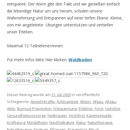
entspannt. Der Atem gibt den Takt und wir genießen einfach
die lebendige Natur um uns herum, schulen unsere
Wahrnehmung und Entspannen auf einer tiefen Ebene. Kleine,
von mir angeleitete Übungen unterstützen und vertiefen
unser Erleben.
Maximal 12 Teilnehmer/innen.
Für mehr infos bitte Hier klicken:
Waldbaden
Dieser Beitrag wurde am
31. Juli 2020
in veröffentlicht.
Schlagworte:
Abwehrkräfte
,
Achtsamkeit
,
Aktion
,
Allgäu
,
Allgäu-
Aktiv
,
Burnout Prävention
,
Entspannung
,
Erlebnis
,
Forst
,
Gehölze
,
Gesundheitsvorsorge
,
heilkräuter
,
Hochfirst
,
Kammelquelle
,
Kräftigung
,
Mindelheim
,
Nachhaltigkeit
,
Natur
,
Naturtherapie
,
Naturtherapie-Zentrum
,
Pflanzen
,
Prävention
,
Ritual
,