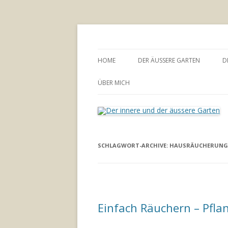
Annette Born
Der innere und der
HOME
DER ÄUSSERE GARTEN
D
GARTENBERATUNG
ÜBER MICH
SCHLAGWORT-ARCHIVE:
HAUSRÄUCHERUNG
Einfach Räuchern – Pfl