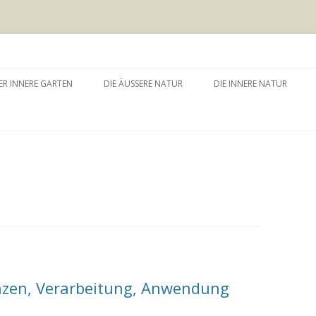
 äussere Garten
Zum
Inhalt
ER INNERE GARTEN
DIE ÄUSSERE NATUR
DIE INNERE NATUR
springen
GARTEN UND SELBSTERFAHRUNG
WALDBADEN
NATURTHERAPEUTISCHE
EINZELSITZUNG
WAY – WALK ABOUT YOU
BAUMZEREMONIE
anzen, Verarbeitung, Anwendung