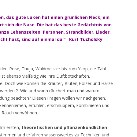
n, das gute Laken hat einen grünlichen Fleck; ein
ert sich die Nase. Die hat das beste Gedächtnis von
anze Lebenszeiten. Personen, Strandbilder, Lieder,
acht hast, sind auf einmal da.“ Kurt Tucholsky
under, Rose, Thuja, Waldmeister bis zum Ysop, die Zahl
t ebenso vielfältig wie ihre Duftbotschaften,
. Doch wie können die Kräuter, Blüten,Hölzer und Harze
t werden ? Wie und wann räuchert man und warum
ndung beachten? Diesen Fragen wollen wir nachgehen,
 kennenlernen, erfühlen, erschnuppern, kombinieren und
m Rauch verwöhnen.
 Im ersten,
theoretischen und pflanzenkundlichen
estimmen und erfahren wissenswertes zu Techniken und