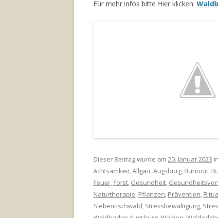
Für mehr infos bitte Hier klicken:
Wald
Dieser Beitrag wurde am
20. Januar 2023
in
Achtsamkeit
,
Allgäu
,
Augsburg
,
Burnout
,
Bu
Feuer
,
Forst
,
Gesundheit
,
Gesundheitsvor
Naturtherapie
,
Pflanzen
,
Prävention
,
Ritua
Siebentischwald
,
Stressbewältigung
,
Stre
Waldbaden Augsburg
,
Walden
,
Walderleb