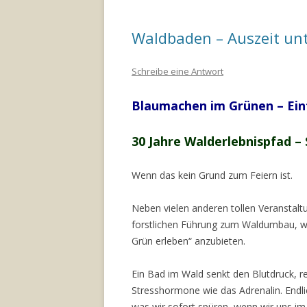
Waldbaden – Auszeit un
Schreibe eine Antwort
Blaumachen im Grünen – Ein
30 Jahre Walderlebnispfad –
Wenn das kein Grund zum Feiern ist.
Neben vielen anderen tollen Veranstal
forstlichen Führung zum Waldumbau, w
Grün erleben“ anzubieten.
Ein Bad im Wald senkt den Blutdruck, re
Stresshormone wie das Adrenalin. Endlic
was wir sofort spüren, wenn wir uns i