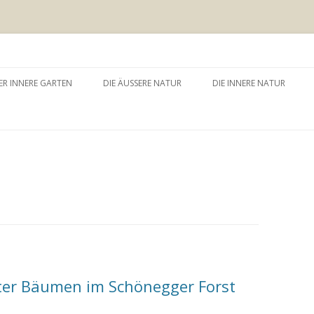
 äussere Garten
Zum
Inhalt
ER INNERE GARTEN
DIE ÄUSSERE NATUR
DIE INNERE NATUR
springen
GARTEN UND SELBSTERFAHRUNG
WALDBADEN
NATURTHERAPEUTISCHE
EINZELSITZUNG
WAY – WALK ABOUT YOU
BAUMZEREMONIE
ter Bäumen im Schönegger Forst