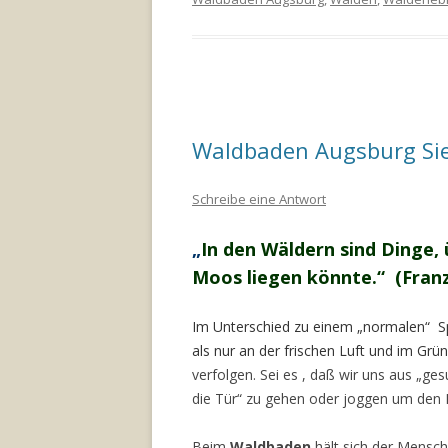
Waldbaden Augsburg Si
Schreibe eine Antwort
„
In den Wäldern sind Dinge,
Moos liegen könnte.“ (Fran
Im Unterschied zu einem „normalen“ S
als nur an der frischen Luft und im Grün
verfolgen. Sei es , daß wir uns aus „ge
die Tür“ zu gehen oder joggen um den K
Beim
Waldbaden
hält sich der Mensch