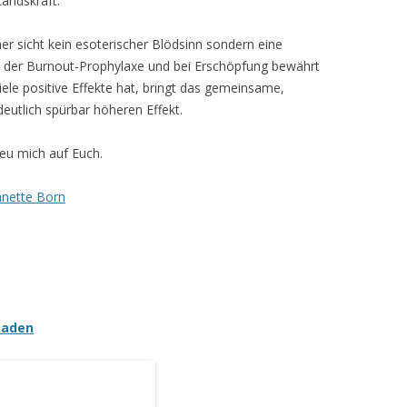
tandskraft.
er sicht kein esoterischer Blödsinn sondern eine
in der Burnout-Prophylaxe und bei Erschöpfung bewährt
iele positive Effekte hat, bringt das gemeinsame,
deutlich spürbar höheren Effekt.
reu mich auf Euch.
nette Born
baden