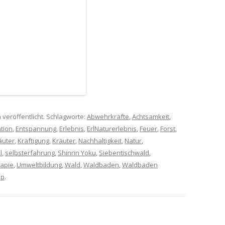
 veröffentlicht. Schlagworte:
Abwehrkräfte
,
Achtsamkeit
,
tion
,
Entspannung
,
Erlebnis
,
ErlNaturerlebnis
,
Feuer
,
Forst
,
äuter
,
Kräftigung
,
Kräuter
,
Nachhaltigkeit
,
Natur
,
l
,
selbsterfahrung
,
Shinrin Yoku
,
Siebentischwald
,
rapie
,
Umweltbildung
,
Wald
,
Waldbaden
,
Waldbaden
op
.