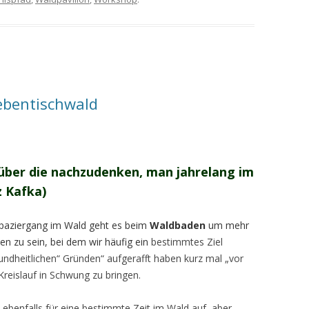
ebentischwald
 über die nachzudenken, man jahrelang im
z Kafka)
paziergang im Wald geht es beim
Waldbaden
um mehr
en zu sein, bei dem wir häufig ein
bestimmtes Ziel
sundheitlichen“ Gründen“ aufgerafft haben kurz mal „vor
reislauf in Schwung zu bringen.
 ebenfalls für eine bestimmte Zeit im Wald auf, aber