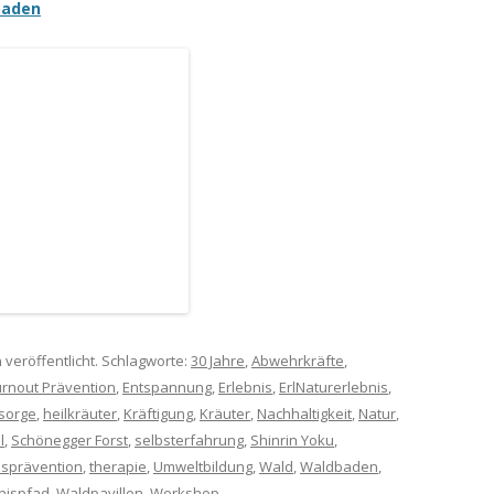
baden
 veröffentlicht. Schlagworte:
30 Jahre
,
Abwehrkräfte
,
rnout Prävention
,
Entspannung
,
Erlebnis
,
ErlNaturerlebnis
,
sorge
,
heilkräuter
,
Kräftigung
,
Kräuter
,
Nachhaltigkeit
,
Natur
,
l
,
Schönegger Forst
,
selbsterfahrung
,
Shinrin Yoku
,
ssprävention
,
therapie
,
Umweltbildung
,
Wald
,
Waldbaden
,
nispfad
,
Waldpavillon
,
Workshop
.