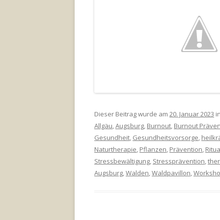
Dieser Beitrag wurde am
20. Januar 2023
in
Allgäu
,
Augsburg
,
Burnout
,
Burnout Präven
Gesundheit
,
Gesundheitsvorsorge
,
heilkr
Naturtherapie
,
Pflanzen
,
Prävention
,
Ritua
Stressbewältigung
,
Stressprävention
,
the
Augsburg
,
Walden
,
Waldpavillon
,
Worksh