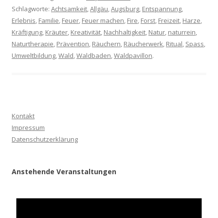
Schlagworte:
Achtsamkeit
,
Allgäu
,
Augsburg
,
Entspannung
,
Erlebnis
,
Familie
,
Feuer
,
Feuer machen
,
Fire
,
Forst
,
Freizeit
,
Harze
,
Kräftigung
,
Kräuter
,
Kreativität
,
Nachhaltigkeit
,
Natur
,
naturrein
,
Naturtherapie
,
Prävention
,
Räuchern
,
Räucherwerk
,
Ritual
,
Spass
,
Umweltbildung
,
Wald
,
Waldbaden
,
Waldpavillon
.
Kontakt
Impressum
Datenschutzerklärung
Anstehende Veranstaltungen