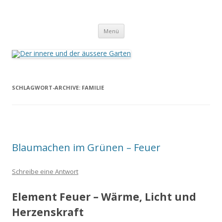
Der innere und der äussere Garten
Annette Born
Zum
Menü
Inhalt
springen
SCHLAGWORT-ARCHIVE:
FAMILIE
Blaumachen im Grünen – Feuer
Schreibe eine Antwort
Element Feuer – Wärme, Licht und
Herzenskraft