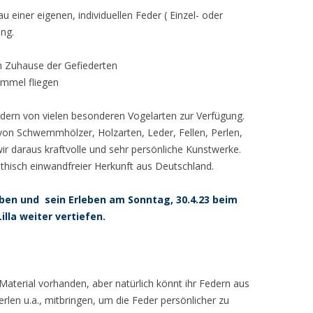
einer eigenen, individuellen Feder ( Einzel- oder
ung.
 Zuhause der Gefiederten
ommel fliegen
ern von vielen besonderen Vogelarten zur Verfügung.
 von Schwemmhölzer, Holzarten, Leder, Fellen, Perlen,
wir daraus kraftvolle und sehr persönliche Kunstwerke.
hisch einwandfreier Herkunft aus Deutschland.
iben und sein Erleben am Sonntag, 30.4.23 beim
lla weiter vertiefen.
Material vorhanden, aber natürlich könnt ihr Federn aus
en u.a., mitbringen, um die Feder persönlicher zu