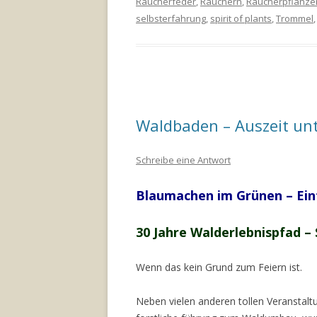
Räucherfeder
,
Räuchern
,
Räucherpflanze
selbsterfahrung
,
spirit of plants
,
Trommel
Waldbaden – Auszeit un
Schreibe eine Antwort
Blaumachen im Grünen – Ein
30 Jahre Walderlebnispfad –
Wenn das kein Grund zum Feiern ist.
Neben vielen anderen tollen Veranstal