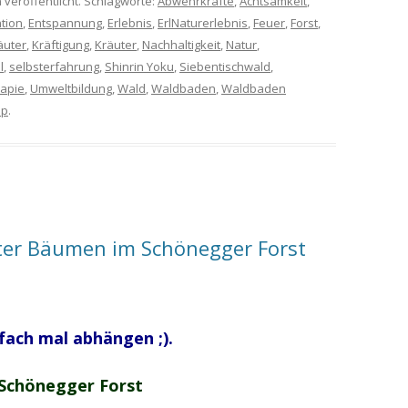
 veröffentlicht. Schlagworte:
Abwehrkräfte
,
Achtsamkeit
,
tion
,
Entspannung
,
Erlebnis
,
ErlNaturerlebnis
,
Feuer
,
Forst
,
äuter
,
Kräftigung
,
Kräuter
,
Nachhaltigkeit
,
Natur
,
l
,
selbsterfahrung
,
Shinrin Yoku
,
Siebentischwald
,
rapie
,
Umweltbildung
,
Wald
,
Waldbaden
,
Waldbaden
op
.
ter Bäumen im Schönegger Forst
fach mal abhängen ;).
 Schönegger Forst