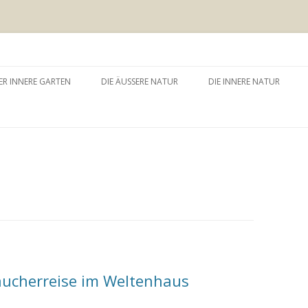
 äussere Garten
Zum
Inhalt
ER INNERE GARTEN
DIE ÄUSSERE NATUR
DIE INNERE NATUR
springen
GARTEN UND SELBSTERFAHRUNG
WALDBADEN
NATURTHERAPEUTISCHE
EINZELSITZUNG
WAY – WALK ABOUT YOU
BAUMZEREMONIE
ucherreise im Weltenhaus