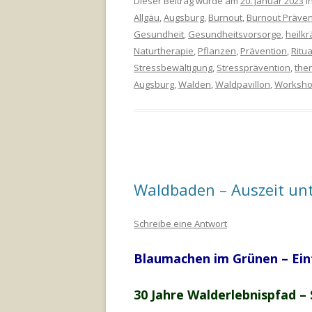
Dieser Beitrag wurde am
20. Januar 2023
in
Allgäu
,
Augsburg
,
Burnout
,
Burnout Präven
Gesundheit
,
Gesundheitsvorsorge
,
heilkr
Naturtherapie
,
Pflanzen
,
Prävention
,
Ritua
Stressbewältigung
,
Stressprävention
,
the
Augsburg
,
Walden
,
Waldpavillon
,
Worksh
Waldbaden – Auszeit un
Schreibe eine Antwort
Blaumachen im Grünen – Ein
30 Jahre Walderlebnispfad –