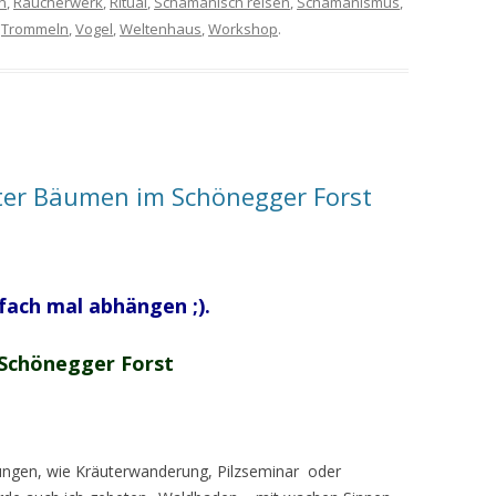
n
,
Räucherwerk
,
Ritual
,
Schamanisch reisen
,
Schamanismus
,
,
Trommeln
,
Vogel
,
Weltenhaus
,
Workshop
.
ter Bäumen im Schönegger Forst
fach mal abhängen ;).
 Schönegger Forst
tungen, wie Kräuterwanderung, Pilzseminar oder