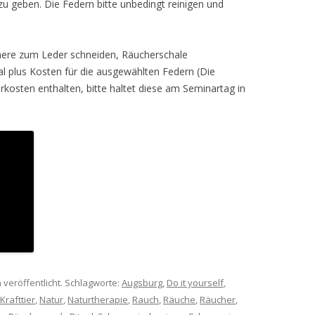
zu geben. Die Federn bitte unbedingt reinigen und
chere zum Leder schneiden, Räucherschale
l plus Kosten für die ausgewählten Federn (Die
rkosten enthalten, bitte haltet diese am Seminartag in
 veröffentlicht. Schlagworte:
Augsburg
,
Do it yourself
,
Krafttier
,
Natur
,
Naturtherapie
,
Rauch
,
Räuche
,
Räucher
,