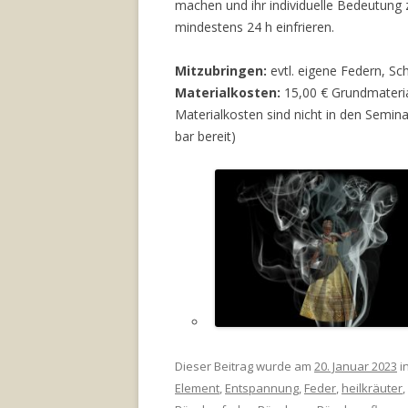
machen und ihr individuelle Bedeutung 
mindestens 24 h einfrieren.
Mitzubringen:
evtl. eigene Federn, S
Materialkosten:
15,00 € Grundmateria
Materialkosten sind nicht in den Semina
bar bereit)
Dieser Beitrag wurde am
20. Januar 2023
in
Element
,
Entspannung
,
Feder
,
heilkräuter
,