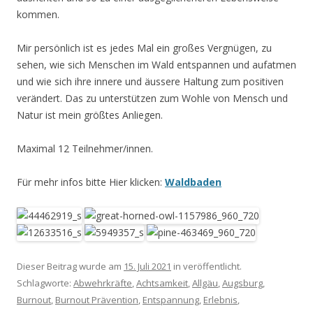
kommen.
Mir persönlich ist es jedes Mal ein großes Vergnügen, zu
sehen, wie sich Menschen im Wald entspannen und aufatmen
und wie sich ihre innere und äussere Haltung zum positiven
verändert. Das zu unterstützen zum Wohle von Mensch und
Natur ist mein größtes Anliegen.
Maximal 12 Teilnehmer/innen.
Für mehr infos bitte Hier klicken:
Waldbaden
Dieser Beitrag wurde am
15. Juli 2021
in veröffentlicht.
Schlagworte:
Abwehrkräfte
,
Achtsamkeit
,
Allgäu
,
Augsburg
,
Burnout
,
Burnout Prävention
,
Entspannung
,
Erlebnis
,