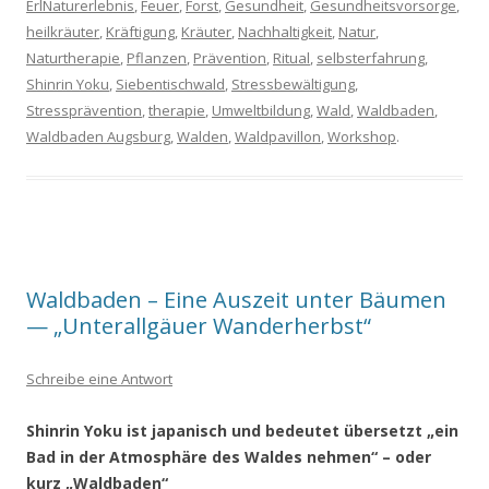
ErlNaturerlebnis
,
Feuer
,
Forst
,
Gesundheit
,
Gesundheitsvorsorge
,
heilkräuter
,
Kräftigung
,
Kräuter
,
Nachhaltigkeit
,
Natur
,
Naturtherapie
,
Pflanzen
,
Prävention
,
Ritual
,
selbsterfahrung
,
Shinrin Yoku
,
Siebentischwald
,
Stressbewältigung
,
Stressprävention
,
therapie
,
Umweltbildung
,
Wald
,
Waldbaden
,
Waldbaden Augsburg
,
Walden
,
Waldpavillon
,
Workshop
.
Waldbaden – Eine Auszeit unter Bäumen
— „Unterallgäuer Wanderherbst“
Schreibe eine Antwort
Shinrin Yoku ist japanisch und bedeutet übersetzt „ein
Bad in der Atmosphäre
des Waldes nehmen“ – oder
kurz „Waldbaden“