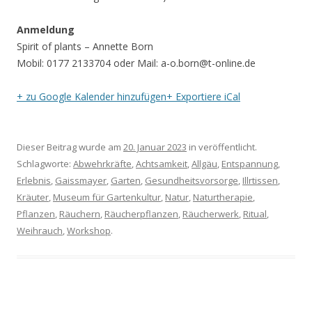
Anmeldung
Spirit of plants – Annette Born
Mobil: 0177 2133704 oder Mail: a-o.born@t-online.de
+ zu Google Kalender hinzufügen
+ Exportiere iCal
Dieser Beitrag wurde am
20. Januar 2023
in veröffentlicht.
Schlagworte:
Abwehrkräfte
,
Achtsamkeit
,
Allgäu
,
Entspannung
,
Erlebnis
,
Gaissmayer
,
Garten
,
Gesundheitsvorsorge
,
Illrtissen
,
Kräuter
,
Museum für Gartenkultur
,
Natur
,
Naturtherapie
,
Pflanzen
,
Räuchern
,
Räucherpflanzen
,
Räucherwerk
,
Ritual
,
Weihrauch
,
Workshop
.