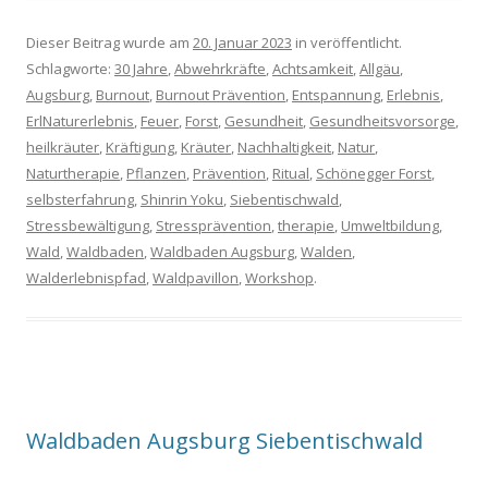
Dieser Beitrag wurde am
20. Januar 2023
in veröffentlicht.
Schlagworte:
30 Jahre
,
Abwehrkräfte
,
Achtsamkeit
,
Allgäu
,
Augsburg
,
Burnout
,
Burnout Prävention
,
Entspannung
,
Erlebnis
,
ErlNaturerlebnis
,
Feuer
,
Forst
,
Gesundheit
,
Gesundheitsvorsorge
,
heilkräuter
,
Kräftigung
,
Kräuter
,
Nachhaltigkeit
,
Natur
,
Naturtherapie
,
Pflanzen
,
Prävention
,
Ritual
,
Schönegger Forst
,
selbsterfahrung
,
Shinrin Yoku
,
Siebentischwald
,
Stressbewältigung
,
Stressprävention
,
therapie
,
Umweltbildung
,
Wald
,
Waldbaden
,
Waldbaden Augsburg
,
Walden
,
Walderlebnispfad
,
Waldpavillon
,
Workshop
.
Waldbaden Augsburg Siebentischwald