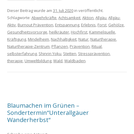
Dieser Beitrag wurde am
31. Juli 2020
in veröffentlicht.
Schlagworte:
Abwehrkräfte
,
Achtsamkeit
,
Aktion
,
Allgäu
,
Allgäu-
Aktiv
,
Burnout Prävention
,
Entspannung
,
Erlebnis
,
Forst
,
Gehölze
,
Gesundheitsvorsorge
,
heilkräuter
,
Hochfirst
,
Kammelquelle
,
Kräftigung
,
Mindelheim
,
Nachhaltigkeit
,
Natur
,
Naturtherapie
,
Naturtherapie-Zentrum
,
Pflanzen
,
Prävention
,
Ritual
,
selbsterfahrung
,
Shinrin Yoku
,
Stetten
,
Stressprävention
,
therapie
,
Umweltbildung
,
Wald
,
Waldbaden
.
Blaumachen im Grünen –
Sondertermin“Unterallgäuer
Wanderherbst“