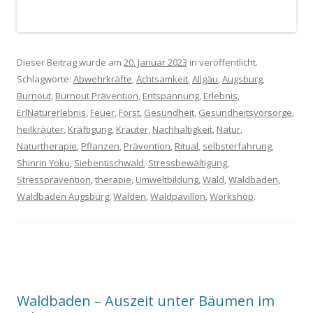
Dieser Beitrag wurde am
20. Januar 2023
in veröffentlicht.
Schlagworte:
Abwehrkräfte
,
Achtsamkeit
,
Allgäu
,
Augsburg
,
Burnout
,
Burnout Prävention
,
Entspannung
,
Erlebnis
,
ErlNaturerlebnis
,
Feuer
,
Forst
,
Gesundheit
,
Gesundheitsvorsorge
,
heilkräuter
,
Kräftigung
,
Kräuter
,
Nachhaltigkeit
,
Natur
,
Naturtherapie
,
Pflanzen
,
Prävention
,
Ritual
,
selbsterfahrung
,
Shinrin Yoku
,
Siebentischwald
,
Stressbewältigung
,
Stressprävention
,
therapie
,
Umweltbildung
,
Wald
,
Waldbaden
,
Waldbaden Augsburg
,
Walden
,
Waldpavillon
,
Workshop
.
Waldbaden – Auszeit unter Bäumen im