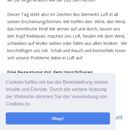
Dieser Tag steht also im Zeichen des Elements Luft in all
seinen Erscheinungsformen. Wir treffen den Wind, den Wind,
das himmlische Kind! Wir atmen auf und durch, lassen uns
den Kopf freiblasen, machen uns Luft, heulen mit dem Wind,
schweben auf Wolke sieben oder fallen aus allen Wolken. Wir
beschäftigen uns mit Schall und Rauch und bestenfalls lösen
sich unsere Probleme dabei in Luft auf.
Eine Begegnung mit dem Unsichtbaren.
Cookies helfen mir bei der Bereitstellung meiner
Maximal 15 Teilnehmer
Inhalte und Dienste. Durch die weitere Nutzung
der Webseite stimmen Sie der Verwendung von
Familienpreise auf Anfrage
Cookies zu.
Wer wir sind und was wir machen, findet ihr unter
Blatt und
Okay!
Feder