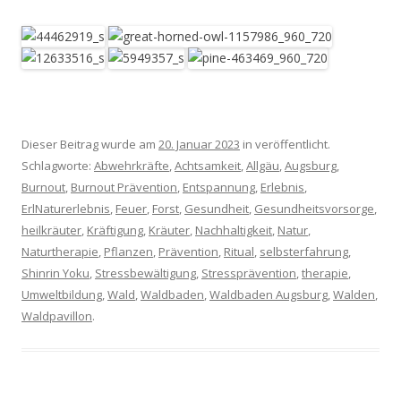
Dieser Beitrag wurde am
20. Januar 2023
in veröffentlicht.
Schlagworte:
Abwehrkräfte
,
Achtsamkeit
,
Allgäu
,
Augsburg
,
Burnout
,
Burnout Prävention
,
Entspannung
,
Erlebnis
,
ErlNaturerlebnis
,
Feuer
,
Forst
,
Gesundheit
,
Gesundheitsvorsorge
,
heilkräuter
,
Kräftigung
,
Kräuter
,
Nachhaltigkeit
,
Natur
,
Naturtherapie
,
Pflanzen
,
Prävention
,
Ritual
,
selbsterfahrung
,
Shinrin Yoku
,
Stressbewältigung
,
Stressprävention
,
therapie
,
Umweltbildung
,
Wald
,
Waldbaden
,
Waldbaden Augsburg
,
Walden
,
Waldpavillon
.