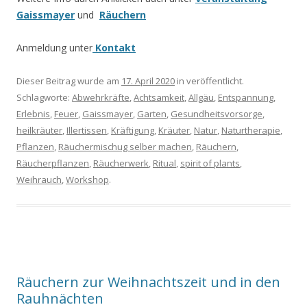
Gaissmayer
und
Räuchern
Anmeldung unter
Kontakt
Dieser Beitrag wurde am
17. April 2020
in veröffentlicht.
Schlagworte:
Abwehrkräfte
,
Achtsamkeit
,
Allgäu
,
Entspannung
,
Erlebnis
,
Feuer
,
Gaissmayer
,
Garten
,
Gesundheitsvorsorge
,
heilkräuter
,
Illertissen
,
Kräftigung
,
Kräuter
,
Natur
,
Naturtherapie
,
Pflanzen
,
Räuchermischug selber machen
,
Räuchern
,
Räucherpflanzen
,
Räucherwerk
,
Ritual
,
spirit of plants
,
Weihrauch
,
Workshop
.
Räuchern zur Weihnachtszeit und in den
Rauhnächten