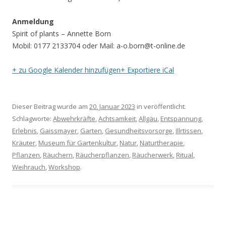
Anmeldung
Spirit of plants – Annette Born
Mobil: 0177 2133704 oder Mail: a-o.born@t-online.de
+ zu Google Kalender hinzufügen
+ Exportiere iCal
Dieser Beitrag wurde am
20. Januar 2023
in veröffentlicht.
Schlagworte:
Abwehrkräfte
,
Achtsamkeit
,
Allgäu
,
Entspannung
,
Erlebnis
,
Gaissmayer
,
Garten
,
Gesundheitsvorsorge
,
Illrtissen
,
Kräuter
,
Museum für Gartenkultur
,
Natur
,
Naturtherapie
,
Pflanzen
,
Räuchern
,
Räucherpflanzen
,
Räucherwerk
,
Ritual
,
Weihrauch
,
Workshop
.