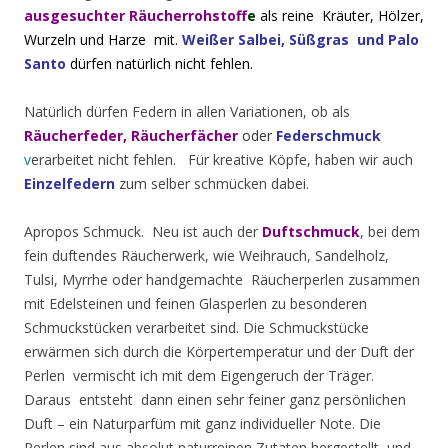
ausgesuchter Räucherrohstoff
e
als reine
Kräuter, Hölzer,
Wurzeln und Harze mit.
Weißer Salbei, Süßgras und Palo
Santo
dürfen natürlich nicht fehlen.
Natürlich dürfen Federn in allen Variationen, ob als
Räucherfeder, Räucherfächer
oder
Federschmuck
v
erarbeitet nicht fehlen. Für kreative Köpfe, haben wir auch
Einzelfedern
zum selber schmücken dabei.
Apropos Schmuck. Neu ist auch der
Duftschmuck
, bei dem
fein duftendes Räucherwerk, wie Weihrauch, Sandelholz,
Tulsi, Myrrhe oder handgemachte Räucherperlen zusammen
mit Edelsteinen und feinen Glasperlen zu besonderen
Schmuckstücken verarbeitet sind. Die Schmuckstücke
erwärmen sich durch die Körpertemperatur und der Duft der
Perlen vermischt ich mit dem Eigengeruch der Träger.
Daraus entsteht dann einen sehr feiner ganz persönlichen
Duft – ein Naturparfüm mit ganz individueller Note. Die
Perlen sind aus absolut naturreinen Zutaten hergestellt und