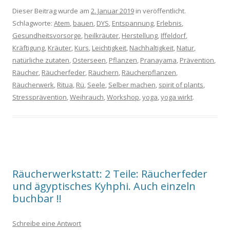
Dieser Beitrag wurde am
2. Januar 2019
in veröffentlicht.
Schlagworte:
Atem
,
bauen
,
DYS
,
Entspannung
,
Erlebnis
,
Gesundheitsvorsorge
,
heilkräuter
,
Herstellung
,
Iffeldorf
,
Kräftigung
,
Kräuter
,
Kurs
,
Leichtigkeit
,
Nachhaltigkeit
,
Natur
,
natürliche zutaten
,
Osterseen
,
Pflanzen
,
Pranayama
,
Prävention
,
Räucher
,
Räucherfeder
,
Räuchern
,
Räucherpflanzen
,
Räucherwerk
,
Ritua
,
Rü
,
Seele
,
Selber machen
,
spirit of plants
,
Stressprävention
,
Weihrauch
,
Workshop
,
yoga
,
yoga wirkt
.
Räucherwerkstatt: 2 Teile: Räucherfeder
und ägyptisches Kyhphi. Auch einzeln
buchbar !!
Schreibe eine Antwort