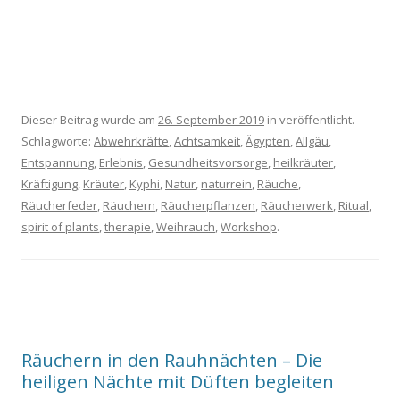
Dieser Beitrag wurde am
26. September 2019
in veröffentlicht.
Schlagworte:
Abwehrkräfte
,
Achtsamkeit
,
Ägypten
,
Allgäu
,
Entspannung
,
Erlebnis
,
Gesundheitsvorsorge
,
heilkräuter
,
Kräftigung
,
Kräuter
,
Kyphi
,
Natur
,
naturrein
,
Räuche
,
Räucherfeder
,
Räuchern
,
Räucherpflanzen
,
Räucherwerk
,
Ritual
,
spirit of plants
,
therapie
,
Weihrauch
,
Workshop
.
Räuchern in den Rauhnächten – Die
heiligen Nächte mit Düften begleiten