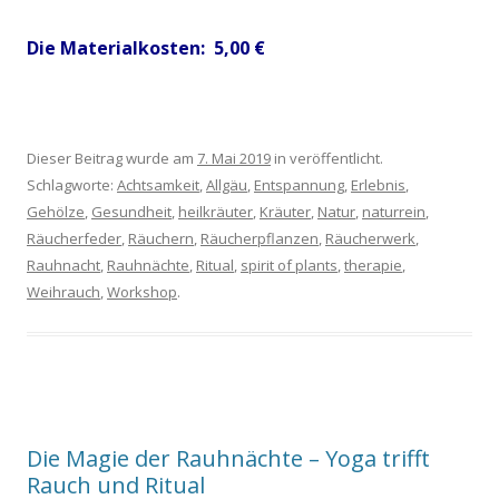
Die Materialkosten: 5,00 €
Dieser Beitrag wurde am
7. Mai 2019
in veröffentlicht.
Schlagworte:
Achtsamkeit
,
Allgäu
,
Entspannung
,
Erlebnis
,
Gehölze
,
Gesundheit
,
heilkräuter
,
Kräuter
,
Natur
,
naturrein
,
Räucherfeder
,
Räuchern
,
Räucherpflanzen
,
Räucherwerk
,
Rauhnacht
,
Rauhnächte
,
Ritual
,
spirit of plants
,
therapie
,
Weihrauch
,
Workshop
.
Die Magie der Rauhnächte – Yoga trifft
Rauch und Ritual