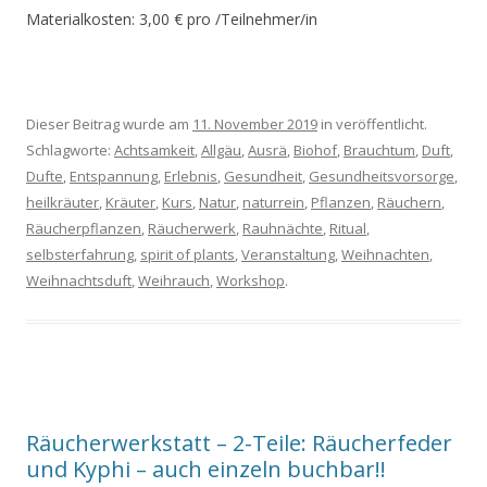
Materialkosten: 3,00 € pro /Teilnehmer/in
Dieser Beitrag wurde am
11. November 2019
in veröffentlicht.
Schlagworte:
Achtsamkeit
,
Allgäu
,
Ausrä
,
Biohof
,
Brauchtum
,
Duft
,
Dufte
,
Entspannung
,
Erlebnis
,
Gesundheit
,
Gesundheitsvorsorge
,
heilkräuter
,
Kräuter
,
Kurs
,
Natur
,
naturrein
,
Pflanzen
,
Räuchern
,
Räucherpflanzen
,
Räucherwerk
,
Rauhnächte
,
Ritual
,
selbsterfahrung
,
spirit of plants
,
Veranstaltung
,
Weihnachten
,
Weihnachtsduft
,
Weihrauch
,
Workshop
.
Räucherwerkstatt – 2-Teile: Räucherfeder
und Kyphi – auch einzeln buchbar!!