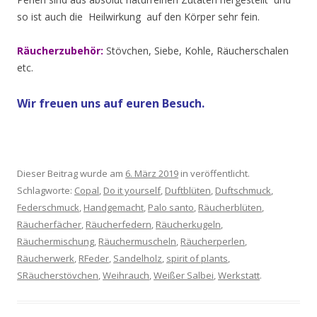
so ist auch die Heilwirkung auf den Körper sehr fein.
Räucherzubehör:
Stövchen, Siebe, Kohle, Räucherschalen
etc.
Wir freuen uns auf euren Besuch.
Dieser Beitrag wurde am
6. März 2019
in veröffentlicht.
Schlagworte:
Copal
,
Do it yourself
,
Duftblüten
,
Duftschmuck
,
Federschmuck
,
Handgemacht
,
Palo santo
,
Räucherblüten
,
Räucherfächer
,
Räucherfedern
,
Räucherkugeln
,
Räuchermischung
,
Räuchermuscheln
,
Räucherperlen
,
Räucherwerk
,
RFeder
,
Sandelholz
,
spirit of plants
,
SRäucherstövchen
,
Weihrauch
,
Weißer Salbei
,
Werkstatt
.