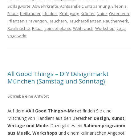
Schlagworte:
Abwehrkräfte
,
Achtsamkeit
,
Entspannung
,
Erlebnis
,
Feuer
,
heilkräuter
,
Iffeldorf
,
Kräftigung
,
Kräuter
,
Natur
,
Osterseen
,
Pflanzen
,
Prävention
,
Räuchern
,
Räucherpflanzen
,
Räucherwerk
,
Rauhnächte
,
Ritual
,
spirit of plants
,
Weihrauch
,
Workshop
,
yoga
,
yoga wirkt
.
All Good Things – DIY Designmarkt
München (Samstag und Sonntag)
Schreibe eine Antwort
Auf dem
»All Good Things«-Markt
finden Sie eine
Mischung von Händlern aus den Bereichen
Design, Kunst,
Vintage und Mode
. Dazu gibt es ein
Rahmenprogramm
aus Musik, Workshops
und einem kulinarischen Angebot.