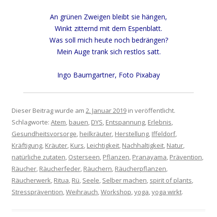
An grünen Zweigen bleibt sie hängen,
Winkt zitternd mit dem Espenblatt.
Was soll mich heute noch bedrängen?
Mein Auge trank sich restlos satt.
Ingo Baumgartner, Foto Pixabay
Dieser Beitrag wurde am
2. Januar 2019
in veröffentlicht.
Schlagworte:
Atem
,
bauen
,
DYS
,
Entspannung
,
Erlebnis
,
Gesundheitsvorsorge
,
heilkräuter
,
Herstellung
,
Iffeldorf
,
Kräftigung
,
Kräuter
,
Kurs
,
Leichtigkeit
,
Nachhaltigkeit
,
Natur
,
natürliche zutaten
,
Osterseen
,
Pflanzen
,
Pranayama
,
Prävention
,
Räucher
,
Räucherfeder
,
Räuchern
,
Räucherpflanzen
,
Räucherwerk
,
Ritua
,
Rü
,
Seele
,
Selber machen
,
spirit of plants
,
Stressprävention
,
Weihrauch
,
Workshop
,
yoga
,
yoga wirkt
.