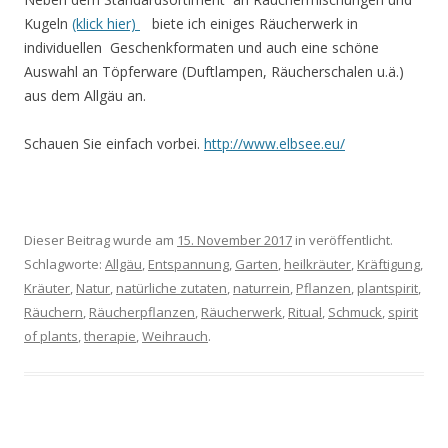
Kugeln
(klick hier)
biete ich einiges Räucherwerk in
individuellen Geschenkformaten und auch eine schöne
Auswahl an Töpferware (Duftlampen, Räucherschalen u.ä.)
aus dem Allgäu an.
Schauen Sie einfach vorbei.
http://www.elbsee.eu/
Dieser Beitrag wurde am
15. November 2017
in veröffentlicht.
Schlagworte:
Allgäu
,
Entspannung
,
Garten
,
heilkräuter
,
Kräftigung
,
Kräuter
,
Natur
,
natürliche zutaten
,
naturrein
,
Pflanzen
,
plantspirit
,
Räuchern
,
Räucherpflanzen
,
Räucherwerk
,
Ritual
,
Schmuck
,
spirit
of plants
,
therapie
,
Weihrauch
.