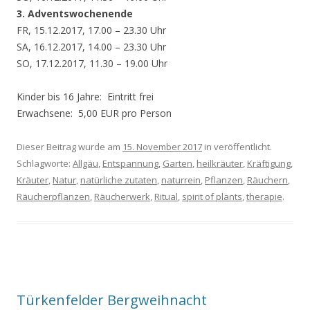
3. Adventswochenende
FR, 15.12.2017, 17.00 – 23.30 Uhr
SA, 16.12.2017, 14.00 – 23.30 Uhr
SO, 17.12.2017, 11.30 – 19.00 Uhr
Kinder bis 16 Jahre: Eintritt frei
Erwachsene: 5,00 EUR pro Person
Dieser Beitrag wurde am
15. November 2017
in veröffentlicht.
Schlagworte:
Allgäu
,
Entspannung
,
Garten
,
heilkräuter
,
Kräftigung
,
Kräuter
,
Natur
,
natürliche zutaten
,
naturrein
,
Pflanzen
,
Räuchern
,
Räucherpflanzen
,
Räucherwerk
,
Ritual
,
spirit of plants
,
therapie
.
Türkenfelder Bergweihnacht