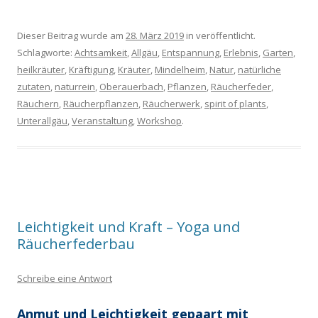
Dieser Beitrag wurde am
28. März 2019
in veröffentlicht.
Schlagworte:
Achtsamkeit
,
Allgäu
,
Entspannung
,
Erlebnis
,
Garten
,
heilkräuter
,
Kräftigung
,
Kräuter
,
Mindelheim
,
Natur
,
natürliche
zutaten
,
naturrein
,
Oberauerbach
,
Pflanzen
,
Räucherfeder
,
Räuchern
,
Räucherpflanzen
,
Räucherwerk
,
spirit of plants
,
Unterallgäu
,
Veranstaltung
,
Workshop
.
Leichtigkeit und Kraft – Yoga und
Räucherfederbau
Schreibe eine Antwort
Anmut und Leichtigkeit gepaart mit