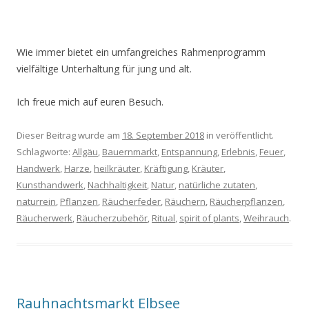
Wie immer bietet ein umfangreiches Rahmenprogramm
vielfältige Unterhaltung für jung und alt.
Ich freue mich auf euren Besuch.
Dieser Beitrag wurde am
18. September 2018
in veröffentlicht.
Schlagworte:
Allgäu
,
Bauernmarkt
,
Entspannung
,
Erlebnis
,
Feuer
,
Handwerk
,
Harze
,
heilkräuter
,
Kräftigung
,
Kräuter
,
Kunsthandwerk
,
Nachhaltigkeit
,
Natur
,
natürliche zutaten
,
naturrein
,
Pflanzen
,
Räucherfeder
,
Räuchern
,
Räucherpflanzen
,
Räucherwerk
,
Räucherzubehör
,
Ritual
,
spirit of plants
,
Weihrauch
.
Rauhnachtsmarkt Elbsee