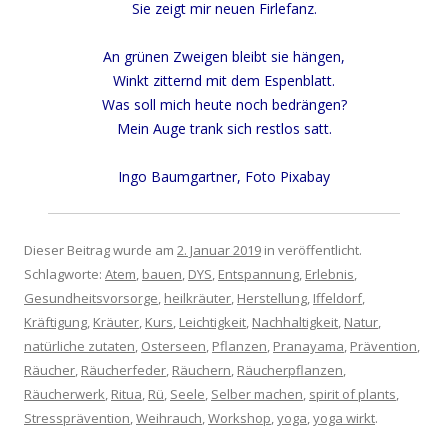
Sie zeigt mir neuen Firlefanz.
An grünen Zweigen bleibt sie hängen,
Winkt zitternd mit dem Espenblatt.
Was soll mich heute noch bedrängen?
Mein Auge trank sich restlos satt.
Ingo Baumgartner, Foto Pixabay
Dieser Beitrag wurde am
2. Januar 2019
in veröffentlicht.
Schlagworte:
Atem
,
bauen
,
DYS
,
Entspannung
,
Erlebnis
,
Gesundheitsvorsorge
,
heilkräuter
,
Herstellung
,
Iffeldorf
,
Kräftigung
,
Kräuter
,
Kurs
,
Leichtigkeit
,
Nachhaltigkeit
,
Natur
,
natürliche zutaten
,
Osterseen
,
Pflanzen
,
Pranayama
,
Prävention
,
Räucher
,
Räucherfeder
,
Räuchern
,
Räucherpflanzen
,
Räucherwerk
,
Ritua
,
Rü
,
Seele
,
Selber machen
,
spirit of plants
,
Stressprävention
,
Weihrauch
,
Workshop
,
yoga
,
yoga wirkt
.