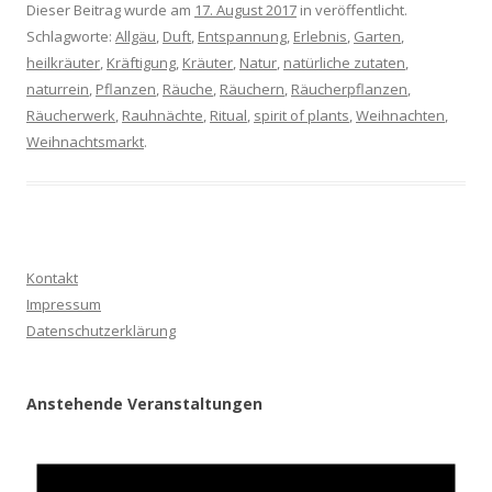
Dieser Beitrag wurde am
17. August 2017
in veröffentlicht.
Schlagworte:
Allgäu
,
Duft
,
Entspannung
,
Erlebnis
,
Garten
,
heilkräuter
,
Kräftigung
,
Kräuter
,
Natur
,
natürliche zutaten
,
naturrein
,
Pflanzen
,
Räuche
,
Räuchern
,
Räucherpflanzen
,
Räucherwerk
,
Rauhnächte
,
Ritual
,
spirit of plants
,
Weihnachten
,
Weihnachtsmarkt
.
Kontakt
Impressum
Datenschutzerklärung
Anstehende Veranstaltungen