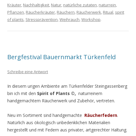
Kräuter
,
Nachhaltigkeit
,
Natur
,
natürliche zutaten
,
naturrein
,
Pflanzen
,
Räucherkräuter
,
Räuchern
,
Räucherwerk
,
Ritual
,
spirit
of plants
,
Stressprävention
,
Weihrauch
,
Workshop
.
Bergfestival Bauernmarkt Türkenfeld
Schreibe eine Antwort
In diesem urigen Ambiente am Türkenfelder Steingassenberg
bin ich mit den
Spirit of Plants ©,
naturreinem
handgemachtem Räucherwerk und Zubehör, vertreten.
Neu im Sortiment sind handgemachte
Räucherfedern
.
Natürlich aus ökologisch unbedenklichen Materialien
hergestellt und mit Federn aus privater, artgerechter Haltung.