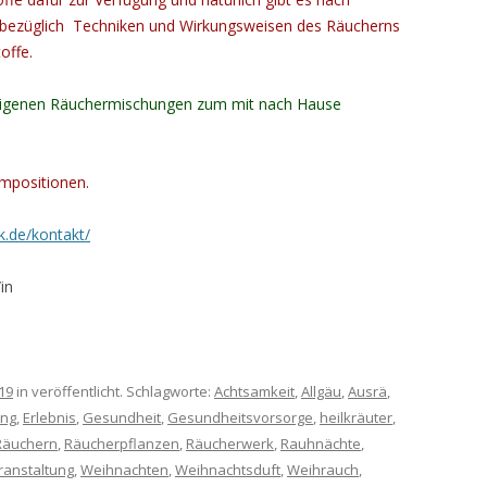
bezüglich Techniken und Wirkungsweisen des Räucherns
offe.
2 eigenen Räuchermischungen zum mit nach Hause
ompositionen.
k.de/kontakt/
in
19
in veröffentlicht. Schlagworte:
Achtsamkeit
,
Allgäu
,
Ausrä
,
ung
,
Erlebnis
,
Gesundheit
,
Gesundheitsvorsorge
,
heilkräuter
,
Räuchern
,
Räucherpflanzen
,
Räucherwerk
,
Rauhnächte
,
ranstaltung
,
Weihnachten
,
Weihnachtsduft
,
Weihrauch
,