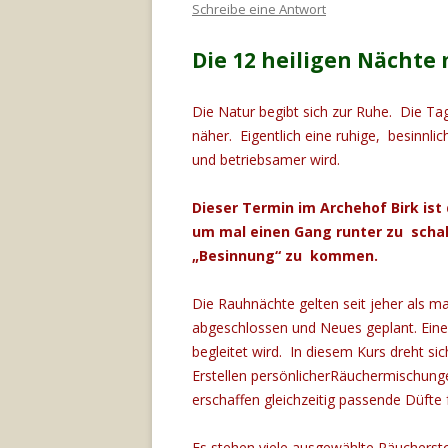
Schreibe eine Antwort
Die 12 heiligen Nächte
Die Natur begibt sich zur Ruhe. Die Ta
näher. Eigentlich eine ruhige, besinnlic
und betriebsamer wird.
Dieser Termin im Archehof Birk ist
um mal einen Gang runter zu scha
„Besinnung“ zu kommen.
Die Rauhnächte gelten seit jeher als ma
abgeschlossen und Neues geplant. Eine 
begleitet wird. In diesem Kurs dreht si
Erstellen persönlicherRäuchermischun
erschaffen gleichzeitig passende Düfte fü
Es stehen viele ausgewählte Räuchersto