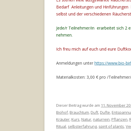
Bedarf Anleitungen und Hinführungen 
selbst und der verschiedenen Räucherst
Jede/r Teilnehmer/in erarbeitet sich 
nehmen.
Ich freu mich auf euch und eure Duftk
Anmeldungen unter
https://www.bio-bir
Materialkosten: 3,00 € pro /Teilnehmer/
Dieser Beitrag wurde am
11. November 20
Biohof
,
Brauchtum
,
Duft
,
Dufte
,
Entspann
Kräuter
,
Kurs
,
Natur
,
naturrein
,
Pflanzen
,
Ritual
,
selbsterfahrung
,
spirit of plants
,
Ve