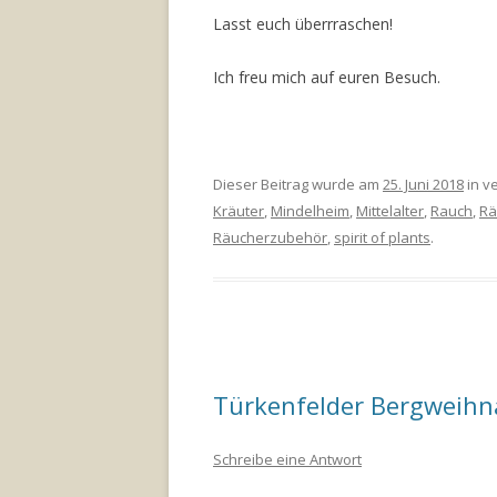
Lasst euch überrraschen!
Ich freu mich auf euren Besuch.
Dieser Beitrag wurde am
25. Juni 2018
in ve
Kräuter
,
Mindelheim
,
Mittelalter
,
Rauch
,
Rä
Räucherzubehör
,
spirit of plants
.
Türkenfelder Bergweihn
Schreibe eine Antwort