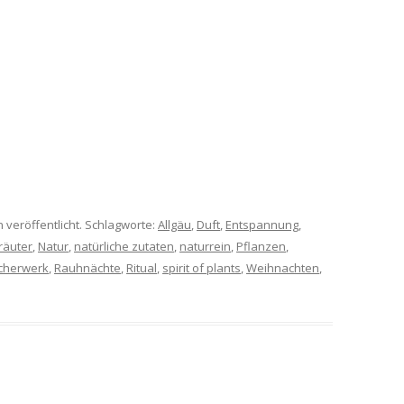
n veröffentlicht. Schlagworte:
Allgäu
,
Duft
,
Entspannung
,
räuter
,
Natur
,
natürliche zutaten
,
naturrein
,
Pflanzen
,
cherwerk
,
Rauhnächte
,
Ritual
,
spirit of plants
,
Weihnachten
,