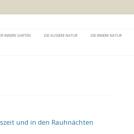
 äussere Garten
Zum
Inhalt
ER INNERE GARTEN
DIE ÄUSSERE NATUR
DIE INNERE NATUR
springen
GARTEN UND SELBSTERFAHRUNG
WALDBADEN
NATURTHERAPEUTISCHE
EINZELSITZUNG
WAY – WALK ABOUT YOU
BAUMZEREMONIE
szeit und in den Rauhnächten