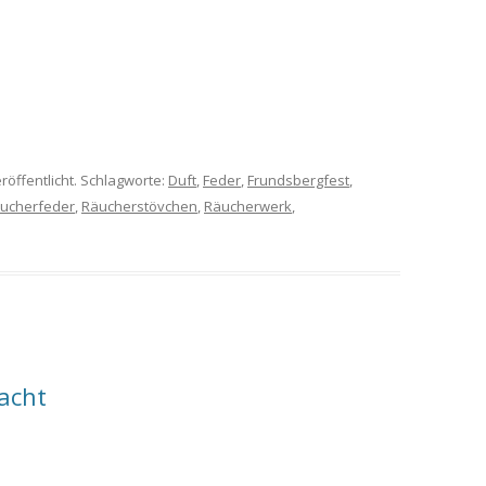
röffentlicht. Schlagworte:
Duft
,
Feder
,
Frundsbergfest
,
ucherfeder
,
Räucherstövchen
,
Räucherwerk
,
acht