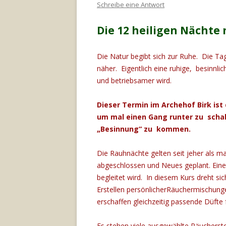
Schreibe eine Antwort
Die 12 heiligen Nächte
Die Natur begibt sich zur Ruhe. Die Ta
näher. Eigentlich eine ruhige, besinnlic
und betriebsamer wird.
Dieser Termin im Archehof Birk ist
um mal einen Gang runter zu scha
„Besinnung“ zu kommen.
Die Rauhnächte gelten seit jeher als ma
abgeschlossen und Neues geplant. Eine 
begleitet wird. In diesem Kurs dreht si
Erstellen persönlicherRäuchermischun
erschaffen gleichzeitig passende Düfte fü
Es stehen viele ausgewählte Räuchersto