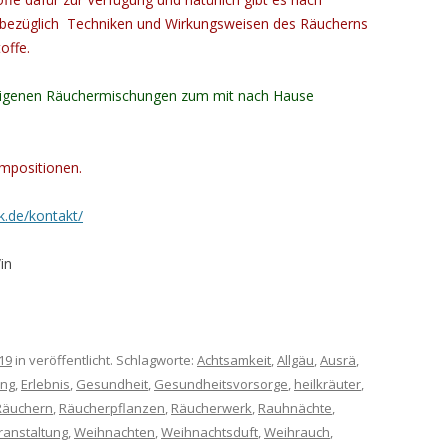
bezüglich Techniken und Wirkungsweisen des Räucherns
offe.
2 eigenen Räuchermischungen zum mit nach Hause
ompositionen.
k.de/kontakt/
in
19
in veröffentlicht. Schlagworte:
Achtsamkeit
,
Allgäu
,
Ausrä
,
ung
,
Erlebnis
,
Gesundheit
,
Gesundheitsvorsorge
,
heilkräuter
,
Räuchern
,
Räucherpflanzen
,
Räucherwerk
,
Rauhnächte
,
ranstaltung
,
Weihnachten
,
Weihnachtsduft
,
Weihrauch
,