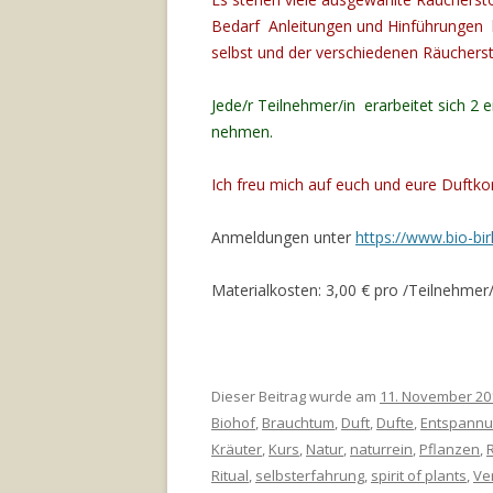
Bedarf Anleitungen und Hinführungen 
selbst und der verschiedenen Räucherst
Jede/r Teilnehmer/in erarbeitet sich 
nehmen.
Ich freu mich auf euch und eure Duftk
Anmeldungen unter
https://www.bio-bir
Materialkosten: 3,00 € pro /Teilnehmer/
Dieser Beitrag wurde am
11. November 20
Biohof
,
Brauchtum
,
Duft
,
Dufte
,
Entspann
Kräuter
,
Kurs
,
Natur
,
naturrein
,
Pflanzen
,
Ritual
,
selbsterfahrung
,
spirit of plants
,
Ve