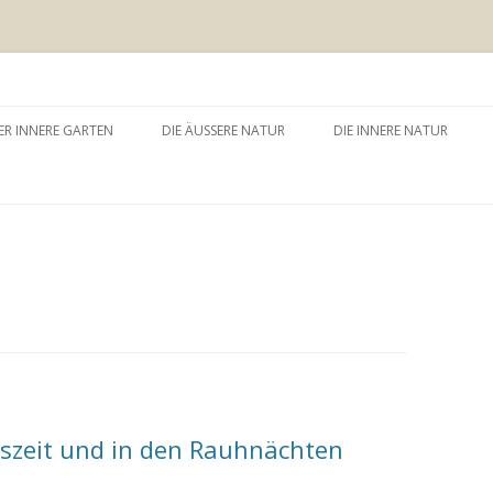
 äussere Garten
Zum
Inhalt
ER INNERE GARTEN
DIE ÄUSSERE NATUR
DIE INNERE NATUR
springen
GARTEN UND SELBSTERFAHRUNG
WALDBADEN
NATURTHERAPEUTISCHE
EINZELSITZUNG
WAY – WALK ABOUT YOU
BAUMZEREMONIE
szeit und in den Rauhnächten