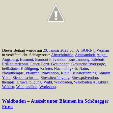
Dieser Beitrag wurde am
20. Januar 2023
von
A_BORN@Woman
in veröffentlicht. Schlagworte:
Abwehrkräfte
,
Achtsamkeit
,
Allgäu
,
Augsburg
,
Burnout
,
Burnout Prävention
,
Entspannung
,
Erlebnis
,
ErlNaturerlebnis
,
Feuer
,
Forst
,
Gesundheit
,
Gesundheitsvorsorge
,
heilkräuter
,
Kräftigung
,
Kräuter
,
Nachhaltigkeit
,
Natur
,
Naturtherapie
,
Pflanzen
,
Prävention
,
Ritual
,
selbsterfahrung
,
Shinrin
Yoku
,
Siebentischwald
,
Stressbewältigung
,
Stressprävention
,
therapie
,
Umweltbildung
,
Wald
,
Waldbaden
,
Waldbaden Augsburg
,
Walden
,
Waldpavillon
,
Workshop
.
Waldbaden – Auszeit unter Bäumen im Schönegger
Forst