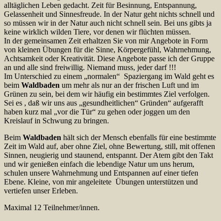
alltäglichen Leben gedacht. Zeit für Besinnung, Entspannung,
Gelassenheit und Sinnesfreude. In der Natur geht nichts schnell und
so müssen wir in der Natur auch nicht schnell sein. Bei uns gibts ja
keine wirklich wilden Tiere, vor denen wir flüchten müssen.
In der gemeinsamen Zeit erhaltzen Sie von mir Angebote in Form
von kleinen Übungen für die Sinne, Körpergefühl, Wahrnehmung,
Achtsamkeit oder Kreativität. Diese Angebote passe ich der Gruppe
an und alle sind freiwillig. Niemand muss, jeder darf !!!
Im Unterschied zu einem „normalen“ Spaziergang im Wald geht es
beim
Waldbaden
um mehr als nur an der frischen Luft und im
Grünen zu sein, bei dem wir häufig ein bestimmtes Ziel verfolgen.
Sei es , daß wir uns aus „gesundheitlichen“ Gründen“ aufgerafft
haben kurz mal „vor die Tür“ zu gehen oder joggen um den
Kreislauf in Schwung zu bringen.
Beim
Waldbaden
hält sich der Mensch ebenfalls für eine bestimmte
Zeit im Wald auf, aber ohne Ziel, ohne Bewertung, still, mit offenen
Sinnen, neugierig und staunend, entspannt. Der Atem gibt den Takt
und wir genießen einfach die lebendige Natur um uns herum,
schulen unsere Wahrnehmung und Entspannen auf einer tiefen
Ebene. Kleine, von mir angeleitete Übungen unterstützen und
vertiefen unser Erleben.
Maximal 12 Teilnehmer/innen.