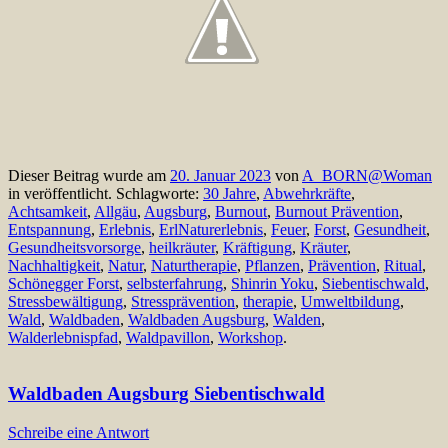
Dieser Beitrag wurde am
20. Januar 2023
von
A_BORN@Woman
in veröffentlicht. Schlagworte:
30 Jahre
,
Abwehrkräfte
,
Achtsamkeit
,
Allgäu
,
Augsburg
,
Burnout
,
Burnout Prävention
,
Entspannung
,
Erlebnis
,
ErlNaturerlebnis
,
Feuer
,
Forst
,
Gesundheit
,
Gesundheitsvorsorge
,
heilkräuter
,
Kräftigung
,
Kräuter
,
Nachhaltigkeit
,
Natur
,
Naturtherapie
,
Pflanzen
,
Prävention
,
Ritual
,
Schönegger Forst
,
selbsterfahrung
,
Shinrin Yoku
,
Siebentischwald
,
Stressbewältigung
,
Stressprävention
,
therapie
,
Umweltbildung
,
Wald
,
Waldbaden
,
Waldbaden Augsburg
,
Walden
,
Walderlebnispfad
,
Waldpavillon
,
Workshop
.
Waldbaden Augsburg Siebentischwald
Schreibe eine Antwort