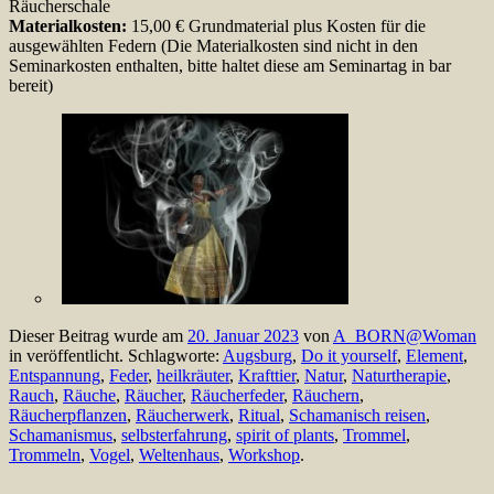
Räucherschale
Materialkosten:
15,00 € Grundmaterial plus Kosten für die
ausgewählten Federn (Die Materialkosten sind nicht in den
Seminarkosten enthalten, bitte haltet diese am Seminartag in bar
bereit)
Dieser Beitrag wurde am
20. Januar 2023
von
A_BORN@Woman
in veröffentlicht. Schlagworte:
Augsburg
,
Do it yourself
,
Element
,
Entspannung
,
Feder
,
heilkräuter
,
Krafttier
,
Natur
,
Naturtherapie
,
Rauch
,
Räuche
,
Räucher
,
Räucherfeder
,
Räuchern
,
Räucherpflanzen
,
Räucherwerk
,
Ritual
,
Schamanisch reisen
,
Schamanismus
,
selbsterfahrung
,
spirit of plants
,
Trommel
,
Trommeln
,
Vogel
,
Weltenhaus
,
Workshop
.