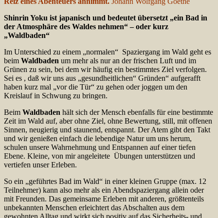
Reiz eines Abenteuers annimmt.
Johann Wolfgang Goethe
Shinrin Yoku ist japanisch und bedeutet übersetzt „ein Bad in
der Atmosphäre
des Waldes nehmen“ – oder kurz
„Waldbaden“
Im Unterschied zu einem „normalen“ Spaziergang im Wald geht es
beim
Waldbaden
um mehr als nur an der frischen Luft und im
Grünen zu sein, bei dem wir häufig ein bestimmtes Ziel verfolgen.
Sei es , daß wir uns aus „gesundheitlichen“ Gründen“ aufgerafft
haben kurz mal „vor die Tür“ zu gehen oder joggen um den
Kreislauf in Schwung zu bringen.
Beim
Waldbaden
hält sich der Mensch ebenfalls für eine bestimmte
Zeit im Wald auf, aber ohne Ziel, ohne Bewertung, still, mit offenen
Sinnen, neugierig und staunend, entspannt. Der Atem gibt den Takt
und wir genießen einfach die lebendige Natur um uns herum,
schulen unsere Wahrnehmung und Entspannen auf einer tiefen
Ebene. Kleine, von mir angeleitete Übungen unterstützen und
vertiefen unser Erleben.
So ein „geführtes Bad im Wald“ in einer kleinen Gruppe (max. 12
Teilnehmer) kann also mehr als ein Abendspaziergang allein oder
mit Freunden. Das gemeinsame Erleben mit anderen, größtenteils
unbekannten Menschen erleichtert das Abschalten aus dem
gewohnten Alltag und wirkt sich positiv auf das Sicherheits- und