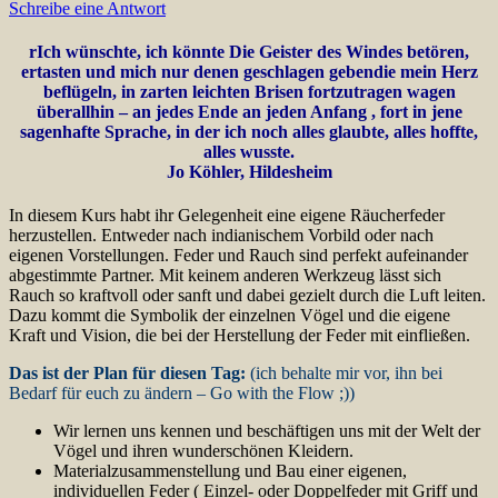
Schreibe eine Antwort
rIch wünschte, ich könnte Die Geister des Windes betören,
ertasten und mich nur denen geschlagen gebendie mein Herz
beflügeln, in zarten leichten Brisen fortzutragen wagen
überallhin – an jedes Ende an jeden Anfang , fort in jene
sagenhafte Sprache, in der ich noch alles glaubte, alles hoffte,
alles wusste.
Jo Köhler, Hildesheim
In diesem Kurs habt ihr Gelegenheit eine eigene Räucherfeder
herzustellen. Entweder nach indianischem Vorbild oder nach
eigenen Vorstellungen. Feder und Rauch sind perfekt aufeinander
abgestimmte Partner. Mit keinem anderen Werkzeug lässt sich
Rauch so kraftvoll oder sanft und dabei gezielt durch die Luft leiten.
Dazu kommt die Symbolik der einzelnen Vögel und die eigene
Kraft und Vision, die bei der Herstellung der Feder mit einfließen.
Das ist der Plan für diesen Tag:
(ich behalte mir vor, ihn bei
Bedarf für euch zu ändern – Go with the Flow ;))
Wir lernen uns kennen und beschäftigen uns mit der Welt der
Vögel und ihren wunderschönen Kleidern.
Materialzusammenstellung und Bau einer eigenen,
individuellen Feder ( Einzel- oder Doppelfeder mit Griff und