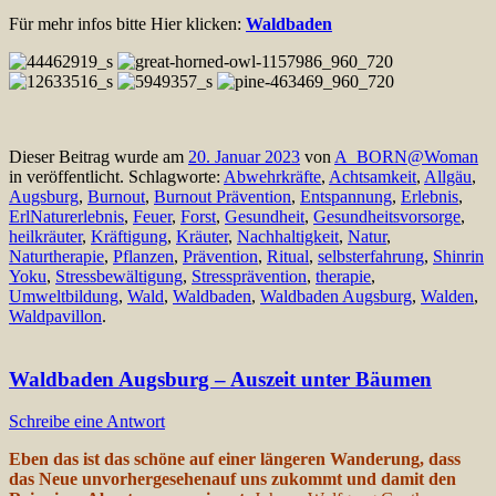
Für mehr infos bitte Hier klicken:
Waldbaden
Dieser Beitrag wurde am
20. Januar 2023
von
A_BORN@Woman
in veröffentlicht. Schlagworte:
Abwehrkräfte
,
Achtsamkeit
,
Allgäu
,
Augsburg
,
Burnout
,
Burnout Prävention
,
Entspannung
,
Erlebnis
,
ErlNaturerlebnis
,
Feuer
,
Forst
,
Gesundheit
,
Gesundheitsvorsorge
,
heilkräuter
,
Kräftigung
,
Kräuter
,
Nachhaltigkeit
,
Natur
,
Naturtherapie
,
Pflanzen
,
Prävention
,
Ritual
,
selbsterfahrung
,
Shinrin
Yoku
,
Stressbewältigung
,
Stressprävention
,
therapie
,
Umweltbildung
,
Wald
,
Waldbaden
,
Waldbaden Augsburg
,
Walden
,
Waldpavillon
.
Waldbaden Augsburg – Auszeit unter Bäumen
Schreibe eine Antwort
Eben das ist das schöne auf einer längeren Wanderung, dass
das Neue unvorhergesehenauf uns zukommt und damit den