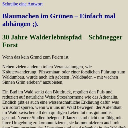
Schreibe eine Antwort
Blaumachen im Grünen – Einfach mal
abhängen ;).
30 Jahre Walderlebnispfad – Schönegger
Forst
Wenn das kein Grund zum Feiern ist.
Neben vielen anderen tollen Veranstaltungen, wie
Kräuterwanderung, Pilzseminar oder einer forstlichen Führung zum
Waldumbau, wurde auch ich gebeten „Waldbaden – mit wachen
Sinnen Grün erleben“ anzubieten.
Ein Bad im Wald senkt den Blutdruck, reguliert den Puls und
reduziert auf natürliche Weise Stresshormone wie das Adrenalin.
Endlich gibt es auch eine wissenschaftliche Erklärung dafür, was
wir sofort spüren, wenn wir uns im Wald bewegen: der Aufenthalt
im Wald zwischen all dem quirligen Leben tut uns gut und ist
gesund. Neuere Studien belegen: Pflanzen sind nicht nur fähig mit
ihrer Umgebung zu kommunizieren, sie kommunizieren auch mit
dem Immunsystem des Menschen und ein Aufenthalt in der Waldluft