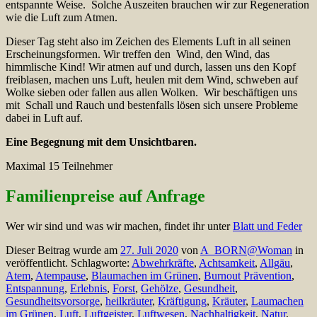
entspannte Weise. Solche Auszeiten brauchen wir zur Regeneration
wie die Luft zum Atmen.
Dieser Tag steht also im Zeichen des Elements Luft in all seinen
Erscheinungsformen. Wir treffen den Wind, den Wind, das
himmlische Kind! Wir atmen auf und durch, lassen uns den Kopf
freiblasen, machen uns Luft, heulen mit dem Wind, schweben auf
Wolke sieben oder fallen aus allen Wolken. Wir beschäftigen uns
mit Schall und Rauch und bestenfalls lösen sich unsere Probleme
dabei in Luft auf.
Eine Begegnung mit dem Unsichtbaren.
Maximal 15 Teilnehmer
Familienpreise auf Anfrage
Wer wir sind und was wir machen, findet ihr unter
Blatt und Feder
Dieser Beitrag wurde am
27. Juli 2020
von
A_BORN@Woman
in
veröffentlicht. Schlagworte:
Abwehrkräfte
,
Achtsamkeit
,
Allgäu
,
Atem
,
Atempause
,
Blaumachen im Grünen
,
Burnout Prävention
,
Entspannung
,
Erlebnis
,
Forst
,
Gehölze
,
Gesundheit
,
Gesundheitsvorsorge
,
heilkräuter
,
Kräftigung
,
Kräuter
,
Laumachen
im Grünen
,
Luft
,
Luftgeister
,
Luftwesen
,
Nachhaltigkeit
,
Natur
,