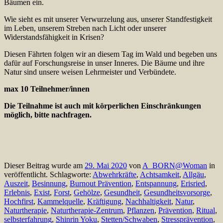
Bäumen ein.
Wie sieht es mit unserer Verwurzelung aus, unserer Standfestigkeit
im Leben, unserem Streben nach Licht oder unserer
Widerstandsfähigkeit in Krisen?
Diesen Fährten folgen wir an diesem Tag im Wald und begeben uns
dafür auf Forschungsreise in unser Inneres. Die Bäume und ihre
Natur sind unsere weisen Lehrmeister und Verbündete.
max 10 Teilnehmer/innen
Die Teilnahme ist auch mit körperlichen Einschränkungen
möglich, bitte nachfragen.
Dieser Beitrag wurde am
29. Mai 2020
von
A_BORN@Woman
in
veröffentlicht. Schlagworte:
Abwehrkräfte
,
Achtsamkeit
,
Allgäu
,
Auszeit
,
Besinnung
,
Burnout Prävention
,
Entspannung
,
Erisried
,
Erlebnis
,
Exist
,
Forst
,
Gehölze
,
Gesundheit
,
Gesundheitsvorsorge
,
Hochfirst
,
Kammelquelle
,
Kräftigung
,
Nachhaltigkeit
,
Natur
,
Naturtherapie
,
Naturtherapie-Zentrum
,
Pflanzen
,
Prävention
,
Ritual
,
selbsterfahrung
,
Shinrin Yoku
,
Stetten/Schwaben
,
Stressprävention
,