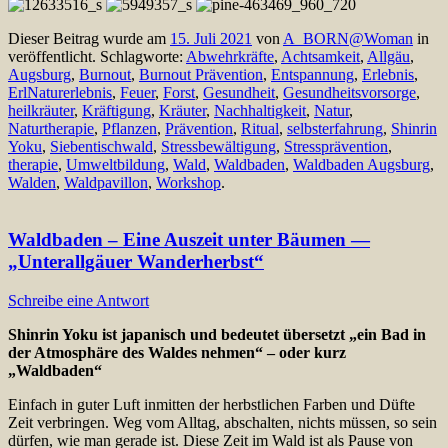
Dieser Beitrag wurde am
15. Juli 2021
von
A_BORN@Woman
in
veröffentlicht. Schlagworte:
Abwehrkräfte
,
Achtsamkeit
,
Allgäu
,
Augsburg
,
Burnout
,
Burnout Prävention
,
Entspannung
,
Erlebnis
,
ErlNaturerlebnis
,
Feuer
,
Forst
,
Gesundheit
,
Gesundheitsvorsorge
,
heilkräuter
,
Kräftigung
,
Kräuter
,
Nachhaltigkeit
,
Natur
,
Naturtherapie
,
Pflanzen
,
Prävention
,
Ritual
,
selbsterfahrung
,
Shinrin
Yoku
,
Siebentischwald
,
Stressbewältigung
,
Stressprävention
,
therapie
,
Umweltbildung
,
Wald
,
Waldbaden
,
Waldbaden Augsburg
,
Walden
,
Waldpavillon
,
Workshop
.
Waldbaden – Eine Auszeit unter Bäumen —
„Unterallgäuer Wanderherbst“
Schreibe eine Antwort
Shinrin Yoku ist japanisch und bedeutet übersetzt „ein Bad in
der Atmosphäre
des Waldes nehmen“ – oder kurz
„Waldbaden“
Einfach in guter Luft inmitten der herbstlichen Farben und Düfte
Zeit verbringen. Weg vom Alltag, abschalten, nichts müssen, so sein
dürfen, wie man gerade ist. Diese Zeit im Wald ist als Pause von