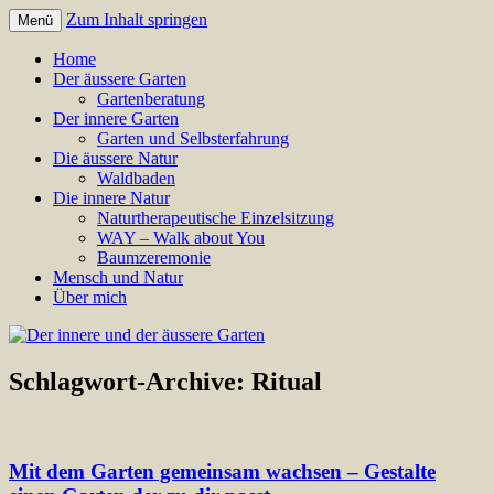
Zum Inhalt springen
Menü
Annette Born
Der innere und der äussere
Home
Der äussere Garten
Garten
Gartenberatung
Der innere Garten
Garten und Selbsterfahrung
Die äussere Natur
Waldbaden
Die innere Natur
Naturtherapeutische Einzelsitzung
WAY – Walk about You
Baumzeremonie
Mensch und Natur
Über mich
Schlagwort-Archive:
Ritual
Mit dem Garten gemeinsam wachsen – Gestalte