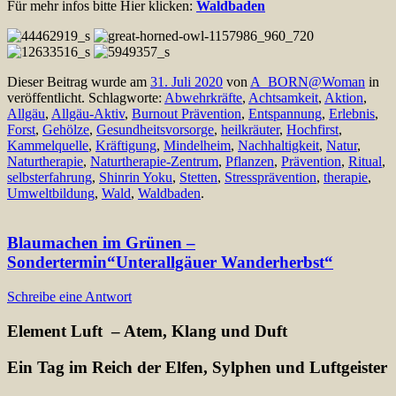
Für mehr infos bitte Hier klicken:
Waldbaden
Dieser Beitrag wurde am
31. Juli 2020
von
A_BORN@Woman
in
veröffentlicht. Schlagworte:
Abwehrkräfte
,
Achtsamkeit
,
Aktion
,
Allgäu
,
Allgäu-Aktiv
,
Burnout Prävention
,
Entspannung
,
Erlebnis
,
Forst
,
Gehölze
,
Gesundheitsvorsorge
,
heilkräuter
,
Hochfirst
,
Kammelquelle
,
Kräftigung
,
Mindelheim
,
Nachhaltigkeit
,
Natur
,
Naturtherapie
,
Naturtherapie-Zentrum
,
Pflanzen
,
Prävention
,
Ritual
,
selbsterfahrung
,
Shinrin Yoku
,
Stetten
,
Stressprävention
,
therapie
,
Umweltbildung
,
Wald
,
Waldbaden
.
Blaumachen im Grünen –
Sondertermin“Unterallgäuer Wanderherbst“
Schreibe eine Antwort
Element Luft – Atem, Klang und Duft
Ein Tag im Reich der Elfen, Sylphen und Luftgeister