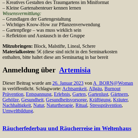
– Kreatives Gestalten des Traumgartens im Miniformat
– Kleine Gartenabenteuer kennen lernen
Wissensvermittlung:
– Grundlagen der Gartengestaltung
– Wichtiges Know-How zur Pflanzenverwendung
– Gartenpflege – was muss wirklich sein
– Reflektion und Austausch in der Gruppe
Mitzubringen:
Block, Malstifte, Lineal, Schere
Materialkosten:
5€ (diese sind nicht in den Seminarkosten
enthalten, bitte haltet diese am Seminartag in bar bereit
Anmeldung über
Artemisia
Dieser Beitrag wurde am
26. Januar 2023
von
A_BORN@Woman
in veröffentlicht. Schlagworte:
Achtsamkeit
,
Allgäu
,
Burnout
Prävention
,
Entspannung
,
Erlebnis
,
Garten
,
Gartenlust
,
Gärtnern
,
Gehölze
,
Gesundheit
,
Gesundheitsvorsorge
,
Kräftigung
,
Kräuter
,
Nachhaltigkeit
,
Natur
,
Naturtherapie
,
Ritual
,
Stressprävention
,
Umweltbildung
.
Räucherfederbau und Räucherreise im Weltenhaus