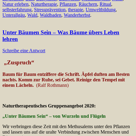
Natur erleben
,
Naturtherapie
,
Pflanzen
,
Räuchern
,
Ritual
,
selbsterfahrung
,
Stressprävention
,
therapie
,
Umweltbildung
,
Unterallgäu
,
Wald
,
Waldbaden
,
Wanderherbst
.
Unter Bäumen Sein – Was Bäume übers Leben
lehren
Schreibe eine Antwort
„Zuspruch“
Baum für Baum entziffere die Schrift. Äpfel duften am Besten
nachts. Komm zur Ruhe, sei Gebet. Reinige den Tempel mit
einem Lächeln.
(Ralf Rothmann)
Naturtherapeutisches Gruppenangebot 2020:
„Unter Bäumen Sein“ – von Wurzeln und Flügeln
Wir verbringen diese Zeit mit den Methusalems unter den Pflanzen
und lassen uns auf die uralte Verbindung zwischen Menschen und