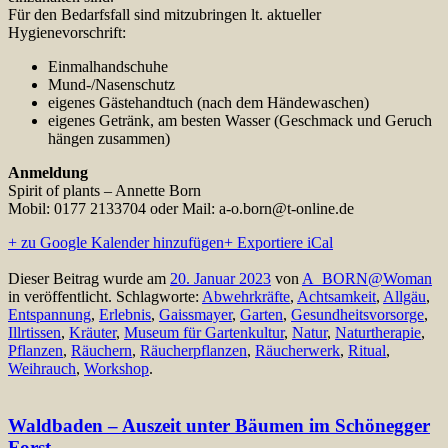
Für den Bedarfsfall sind mitzubringen lt. aktueller
Hygienevorschrift:
Einmalhandschuhe
Mund-/Nasenschutz
eigenes Gästehandtuch (nach dem Händewaschen)
eigenes Getränk, am besten Wasser (Geschmack und Geruch
hängen zusammen)
Anmeldung
Spirit of plants – Annette Born
Mobil: 0177 2133704 oder Mail: a-o.born@t-online.de
+ zu Google Kalender hinzufügen
+ Exportiere iCal
Dieser Beitrag wurde am
20. Januar 2023
von
A_BORN@Woman
in veröffentlicht. Schlagworte:
Abwehrkräfte
,
Achtsamkeit
,
Allgäu
,
Entspannung
,
Erlebnis
,
Gaissmayer
,
Garten
,
Gesundheitsvorsorge
,
Illrtissen
,
Kräuter
,
Museum für Gartenkultur
,
Natur
,
Naturtherapie
,
Pflanzen
,
Räuchern
,
Räucherpflanzen
,
Räucherwerk
,
Ritual
,
Weihrauch
,
Workshop
.
Waldbaden – Auszeit unter Bäumen im Schönegger
Forst