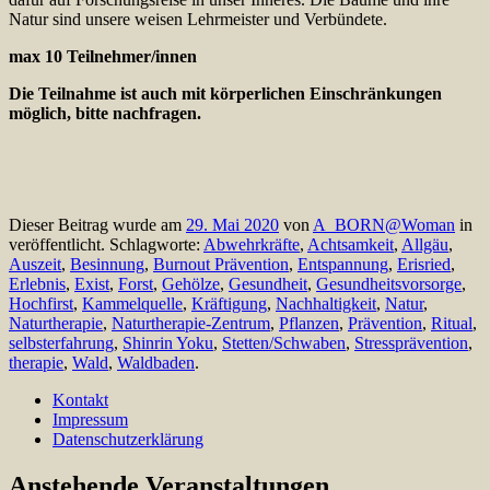
Natur sind unsere weisen Lehrmeister und Verbündete.
max 10 Teilnehmer/innen
Die Teilnahme ist auch mit körperlichen Einschränkungen
möglich, bitte nachfragen.
Dieser Beitrag wurde am
29. Mai 2020
von
A_BORN@Woman
in
veröffentlicht. Schlagworte:
Abwehrkräfte
,
Achtsamkeit
,
Allgäu
,
Auszeit
,
Besinnung
,
Burnout Prävention
,
Entspannung
,
Erisried
,
Erlebnis
,
Exist
,
Forst
,
Gehölze
,
Gesundheit
,
Gesundheitsvorsorge
,
Hochfirst
,
Kammelquelle
,
Kräftigung
,
Nachhaltigkeit
,
Natur
,
Naturtherapie
,
Naturtherapie-Zentrum
,
Pflanzen
,
Prävention
,
Ritual
,
selbsterfahrung
,
Shinrin Yoku
,
Stetten/Schwaben
,
Stressprävention
,
therapie
,
Wald
,
Waldbaden
.
Kontakt
Impressum
Datenschutzerklärung
Anstehende Veranstaltungen