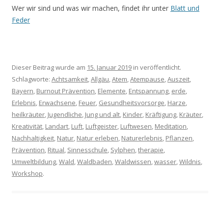
Wer wir sind und was wir machen, findet ihr unter
Blatt und
Feder
Dieser Beitrag wurde am
15. Januar 2019
in veröffentlicht.
Schlagworte:
Achtsamkeit
,
Allgäu
,
Atem
,
Atempause
,
Auszeit
,
Bayern
,
Burnout Prävention
,
Elemente
,
Entspannung
,
erde
,
Erlebnis
,
Erwachsene
,
Feuer
,
Gesundheitsvorsorge
,
Harze
,
heilkräuter
,
Jugendliche
,
Jung und alt
,
Kinder
,
Kräftigung
,
Kräuter
,
Kreativität
,
Landart
,
Luft
,
Luftgeister
,
Luftwesen
,
Meditation
,
Nachhaltigkeit
,
Natur
,
Natur erleben
,
Naturerlebnis
,
Pflanzen
,
Prävention
,
Ritual
,
Sinnesschule
,
Sylphen
,
therapie
,
Umweltbildung
,
Wald
,
Waldbaden
,
Waldwissen
,
wasser
,
Wildnis
,
Workshop
.