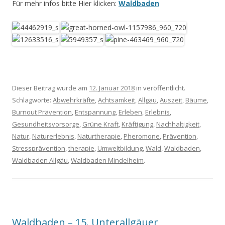
Für mehr infos bitte Hier klicken:
Waldbaden
Dieser Beitrag wurde am
12. Januar 2018
in veröffentlicht.
Schlagworte:
Abwehrkräfte
,
Achtsamkeit
,
Allgäu
,
Auszeit
,
Bäume
,
Burnout Prävention
,
Entspannung
,
Erleben
,
Erlebnis
,
Gesundheitsvorsorge
,
Grüne Kraft
,
Kräftigung
,
Nachhaltigkeit
,
Natur
,
Naturerlebnis
,
Naturtherapie
,
Pheromone
,
Prävention
,
Stressprävention
,
therapie
,
Umweltbildung
,
Wald
,
Waldbaden
,
Waldbaden Allgäu
,
Waldbaden Mindelheim
.
Waldbaden – 15. Unterallgäuer