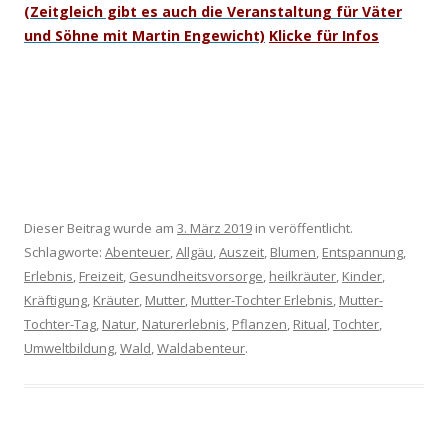
(Zeitgleich gibt es auch die Veranstaltung für Väter
und Söhne mit Martin Engewicht)
Klicke für Infos
Dieser Beitrag wurde am
3. März 2019
in veröffentlicht.
Schlagworte:
Abenteuer
,
Allgäu
,
Auszeit
,
Blumen
,
Entspannung
,
Erlebnis
,
Freizeit
,
Gesundheitsvorsorge
,
heilkräuter
,
Kinder
,
Kräftigung
,
Kräuter
,
Mutter
,
Mutter-Tochter Erlebnis
,
Mutter-
Tochter-Tag
,
Natur
,
Naturerlebnis
,
Pflanzen
,
Ritual
,
Tochter
,
Umweltbildung
,
Wald
,
Waldabenteur
.