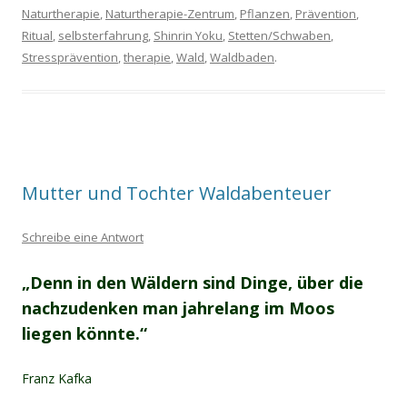
Naturtherapie
,
Naturtherapie-Zentrum
,
Pflanzen
,
Prävention
,
Ritual
,
selbsterfahrung
,
Shinrin Yoku
,
Stetten/Schwaben
,
Stressprävention
,
therapie
,
Wald
,
Waldbaden
.
Mutter und Tochter Waldabenteuer
Schreibe eine Antwort
„Denn in den Wäldern sind Dinge, über die
nachzudenken man jahrelang im Moos
liegen könnte.“
Franz Kafka