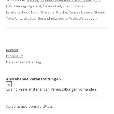
Schlagworte:
Auszeit
,
Burnout Prävention Stress Bewältigung
,
Entschleunigung
,
Geist
,
Gesundheit
,
Kneipp Stetten
,
Leistungsdruck
,
Natur Therapie
,
Psyche
,
Rauszeit
,
Seele
,
Shinrin
Yoku
,
Unterallgäuer Gesundheitswoche
,
Wald
,
Waldbaden
.
Kontakt
Impressum
Datenschutzerklärung
Anstehende Veranstaltungen
Es sind keine anstehenden Veranstaltungen vorhanden.
Stolz präsentiert von WordPress