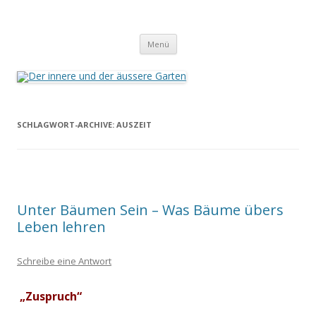
Der innere und der äussere Garten
Annette Born
Zum
Menü
Inhalt
springen
SCHLAGWORT-ARCHIVE:
AUSZEIT
Unter Bäumen Sein – Was Bäume übers
Leben lehren
Schreibe eine Antwort
„Zuspruch“