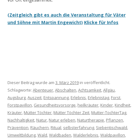
(Zeitgleich gibt es auch die Veranstaltung für Väter
und Söhne mit Martin Engewicht)
Klicke für Infos
Dieser Beitrag wurde am
3. März 2019
in veröffentlicht.
Schlagworte:
Abenteuer
,
Abschalten
,
Achtsamkeit
,
Allgäu
,
Augsburg
,
Auszeit
,
Entspannung
,
Erlebnis
,
Erlebnistag
,
Forst
,
Forstpavillon
,
Gesundheitsvorsorge
,
heilkräuter
,
Kinder
,
Kindheit
,
Kräuter
,
Mütter Töchter
,
Mütter Töchter Zeit
,
Mutter-TochterTag
,
Nachhaltigkeit
,
Natur
,
Natur erleben
,
Naturtherapie
,
Pflanzen
,
Prävention
,
Räuchern
,
Ritual
,
selbsterfahrung
,
Siebentischwald
,
Umweltbildung
,
Wald
,
Waldbaden
,
Walderlebnis
,
Waldpavillon
,