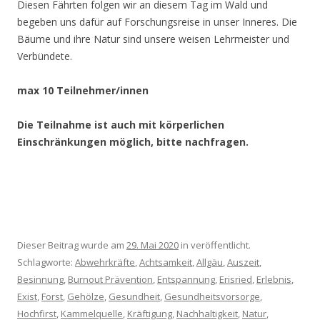
Diesen Fährten folgen wir an diesem Tag im Wald und
begeben uns dafür auf Forschungsreise in unser Inneres. Die
Bäume und ihre Natur sind unsere weisen Lehrmeister und
Verbündete.
max 10 Teilnehmer/innen
Die Teilnahme ist auch mit körperlichen
Einschränkungen möglich, bitte nachfragen.
Dieser Beitrag wurde am
29. Mai 2020
in veröffentlicht.
Schlagworte:
Abwehrkräfte
,
Achtsamkeit
,
Allgäu
,
Auszeit
,
Besinnung
,
Burnout Prävention
,
Entspannung
,
Erisried
,
Erlebnis
,
Exist
,
Forst
,
Gehölze
,
Gesundheit
,
Gesundheitsvorsorge
,
Hochfirst
,
Kammelquelle
,
Kräftigung
,
Nachhaltigkeit
,
Natur
,