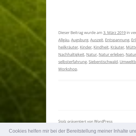
Dieser Beitrag wurde am
3. März 2019
in ve
Allgäu
,
Augsburg
,
Auszeit
,
Entspannung
,
Er
heilkräuter
,
Kinder
,
Kindheit
,
Kräuter
,
Mütte
Nachhaltigkeit
,
Natur
,
Natur erleben
,
Natur
selbsterfahrung
,
Siebentischwald
,
Umweltb
Workshop
.
Stolz präsentiert von WordPress
Cookies helfen mir bei der Bereitstellung meiner Inhalte