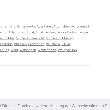
röffentlicht. Schlagworte:
Abenteuer
,
Abschalten
,
Achtsamkeit
,
lebnis
,
Erlebnistag
,
Forst
,
Forstpavillon
,
Gesundheitsvorsorge
,
r Töchter
,
Mütter Töchter Zeit
,
Mutter-TochterTag
,
therapie
,
Pflanzen
,
Prävention
,
Räuchern
,
Ritual
,
ildung
,
Wald
,
Waldbaden
,
Walderlebnis
,
Waldpavillon
,
 und Dienste. Durch die weitere Nutzung der Webseite stimmen 