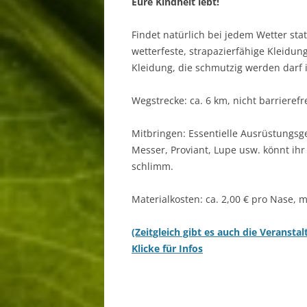
Eure Kindheit lebt!
Findet natürlich bei jedem Wetter sta
wetterfeste, strapazierfähige Kleidu
Kleidung, die schmutzig werden darf i
Wegstrecke: ca. 6 km, nicht barrierefre
Mitbringen: Essentielle Ausrüstungs
Messer, Proviant, Lupe usw. könnt ihr
schlimm.
Materialkosten: ca. 2,00 € pro Nase, 
(Zeitgleich gibt es auch die Veranst
Klicke für Infos