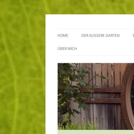
Annette Born
Der innere und der
HOME
DER ÄUSSERE GARTEN
GARTENBERATUNG
ÜBER MICH