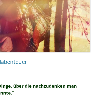
dabenteuer
Dinge, über die nachzudenken man
önnte.“