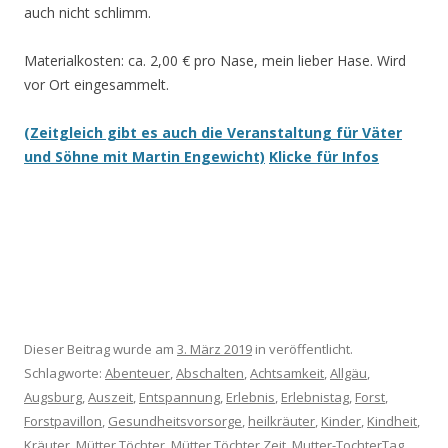
auch nicht schlimm.
Materialkosten: ca. 2,00 € pro Nase, mein lieber Hase. Wird
vor Ort eingesammelt.
(Zeitgleich gibt es auch die Veranstaltung für Väter
und Söhne mit Martin Engewicht)
Klicke für Infos
Dieser Beitrag wurde am
3. März 2019
in veröffentlicht.
Schlagworte:
Abenteuer
,
Abschalten
,
Achtsamkeit
,
Allgäu
,
Augsburg
,
Auszeit
,
Entspannung
,
Erlebnis
,
Erlebnistag
,
Forst
,
Forstpavillon
,
Gesundheitsvorsorge
,
heilkräuter
,
Kinder
,
Kindheit
,
Kräuter
,
Mütter Töchter
,
Mütter Töchter Zeit
,
Mutter-TochterTag
,