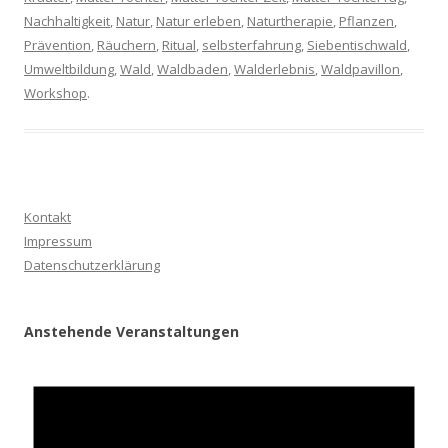
Nachhaltigkeit
,
Natur
,
Natur erleben
,
Naturtherapie
,
Pflanzen
,
Prävention
,
Räuchern
,
Ritual
,
selbsterfahrung
,
Siebentischwald
,
Umweltbildung
,
Wald
,
Waldbaden
,
Walderlebnis
,
Waldpavillon
,
Workshop
.
Kontakt
Impressum
Datenschutzerklärung
Anstehende Veranstaltungen