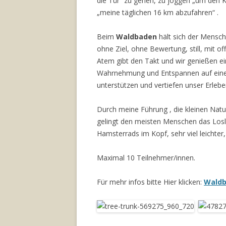
die Tür“ zu gehen, zu joggen „um den K
„meine täglichen 16 km abzufahren“ .
Beim
Waldbaden
hält sich der Mensch
ohne Ziel, ohne Bewertung, still, mit o
Atem gibt den Takt und wir genießen e
Wahrnehmung und Entspannen auf einer 
unterstützen und vertiefen unser Erlebe
Durch meine Führung , die kleinen Nat
gelingt den meisten Menschen das Losl
Hamsterrads im Kopf, sehr viel leichter,
Maximal 10 Teilnehmer/innen.
Für mehr infos bitte Hier klicken:
Wald