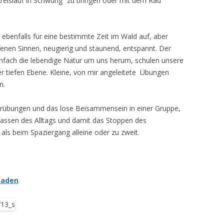
reislauf in Schwung“ zu bringen oder mit dem Rad
 ebenfalls für eine bestimmte Zeit im Wald auf, aber
ffenen Sinnen, neugierig und staunend, entspannt. Der
infach die lebendige Natur um uns herum, schulen unsere
tiefen Ebene. Kleine, von mir angeleitete Übungen
n.
urübungen und das lose Beisammensein in einer Gruppe,
assen des Alltags und damit das Stoppen des
 als beim Spaziergang alleine oder zu zweit.
baden