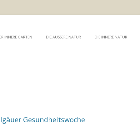
 äussere Garten
Zum
Inhalt
ER INNERE GARTEN
DIE ÄUSSERE NATUR
DIE INNERE NATUR
springen
GARTEN UND SELBSTERFAHRUNG
WALDBADEN
NATURTHERAPEUTISCHE
EINZELSITZUNG
WAY – WALK ABOUT YOU
BAUMZEREMONIE
llgäuer Gesundheitswoche