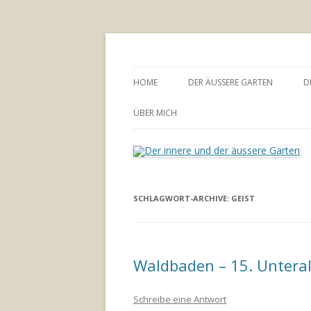
Annette Born
Der innere und der
HOME
DER ÄUSSERE GARTEN
D
GARTENBERATUNG
ÜBER MICH
SCHLAGWORT-ARCHIVE:
GEIST
Waldbaden – 15. Untera
Schreibe eine Antwort