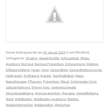
Dieser Beitrag wurde am
20. Januar 2023
in veröffentlicht.
Schlagworte:
30 Jahre
,
Abwehrkräfte
,
Achtsamkeit
,
Allgäu
,
Augsburg
,
Burnout
,
Burnout Prävention
,
Entspannung
,
Erlebnis
,
ErlNaturerlebnis
,
Feuer
,
Forst
,
Gesundheit
,
Gesundheitsvorsorge
,
heilkräuter
,
Kräftigung
,
Kräuter
,
Nachhaltigkeit
,
Natur
,
Naturtherapie
,
Pflanzen
,
Prävention
,
Ritual
,
Schönegger Forst
,
selbsterfahrung
,
Shinrin Yoku
,
Siebentischwald
,
Stressbewältigung
,
Stressprävention
,
therapie
,
Umweltbildung
,
Wald
,
Waldbaden
,
Waldbaden Augsburg
,
Walden
,
Walderlebnispfad
,
Waldpavillon
,
Workshop
.