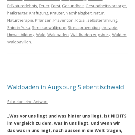
ErlNaturerlebnis
,
Feuer
,
Forst
,
Gesundheit
,
Gesundheitsvorsorge
,
heilkräuter
,
Kräftigung
,
Kräuter
,
Nachhaltigkeit
,
Natur
,
Naturtherapie
,
Pflanzen
,
Prävention
,
Ritual
,
selbsterfahrung
,
Shinrin Yoku
,
Stressbewältigung
,
Stressprävention
,
therapie
,
Umweltbildung
,
Wald
,
Waldbaden
,
Waldbaden Augsburg
,
Walden
,
Waldpavillon
.
Waldbaden in Augsburg Siebentischwald
Schreibe eine Antwort
„Was vor uns liegt und was hinter uns liegt, ist NICHTS
im Vergleich zu dem, was in uns liegt. Und wenn wir
das was in uns liegt, nach aussen in die Welt tragen,