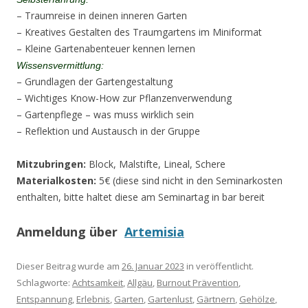
– Traumreise in deinen inneren Garten
– Kreatives Gestalten des Traumgartens im Miniformat
– Kleine Gartenabenteuer kennen lernen
Wissensvermittlung:
– Grundlagen der Gartengestaltung
– Wichtiges Know-How zur Pflanzenverwendung
– Gartenpflege – was muss wirklich sein
– Reflektion und Austausch in der Gruppe
Mitzubringen:
Block, Malstifte, Lineal, Schere
Materialkosten:
5€ (diese sind nicht in den Seminarkosten
enthalten, bitte haltet diese am Seminartag in bar bereit
Anmeldung über
Artemisia
Dieser Beitrag wurde am
26. Januar 2023
in veröffentlicht.
Schlagworte:
Achtsamkeit
,
Allgäu
,
Burnout Prävention
,
Entspannung
,
Erlebnis
,
Garten
,
Gartenlust
,
Gärtnern
,
Gehölze
,