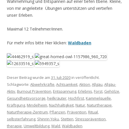
Wahrnehmung und Entspannen auf einer tiefen Ebene. Kleine,
von mir angeleitete Übungen unterstützen und vertiefen
unser Erleben.
Maximal 12 Teilnehmer/innen.
Für mehr infos bitte Hier klicken:
Waldbaden
Dieser Beitrag wurde am
31. Juli 2020
in veröffentlicht.
Schlagworte:
Abwehrkräfte
,
Achtsamkeit
,
Aktion
,
Allgäu
,
Allgäu-
Aktiv
,
Burnout Prävention
,
Entspannung
,
Erlebnis
,
Forst
,
Gehölze
,
Gesundheitsvorsorge
,
heilkräuter
,
Hochfirst
,
Kammelquelle
,
Kräftigung
,
Mindelheim
,
Nachhaltigkeit
,
Natur
,
Naturtherapie
,
Naturtherapie-Zentrum
,
Pflanzen
,
Prävention
,
Ritual
,
selbsterfahrung
,
Shinrin Yoku
,
Stetten
,
Stressprävention
,
therapie
,
Umweltbildung
,
Wald
,
Waldbaden
.