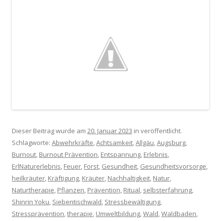
Dieser Beitrag wurde am
20. Januar 2023
in veröffentlicht.
Schlagworte:
Abwehrkräfte
,
Achtsamkeit
,
Allgäu
,
Augsburg
,
Burnout
,
Burnout Prävention
,
Entspannung
,
Erlebnis
,
ErlNaturerlebnis
,
Feuer
,
Forst
,
Gesundheit
,
Gesundheitsvorsorge
,
heilkräuter
,
Kräftigung
,
Kräuter
,
Nachhaltigkeit
,
Natur
,
Naturtherapie
,
Pflanzen
,
Prävention
,
Ritual
,
selbsterfahrung
,
Shinrin Yoku
,
Siebentischwald
,
Stressbewältigung
,
Stressprävention
,
therapie
,
Umweltbildung
,
Wald
,
Waldbaden
,