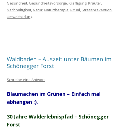
Gesundheit
,
Gesundheitsvorsorge
,
Kräftigung
,
Kräuter
,
Nachhaltigkeit
,
Natur
,
Naturtherapie
,
Ritual
,
Stressprävention
,
Umweltbildung
.
Waldbaden – Auszeit unter Bäumen im
Schönegger Forst
Schreibe eine Antwort
Blaumachen im Grünen – Einfach mal
abhängen ;).
30 Jahre Walderlebnispfad – Schönegger
Forst