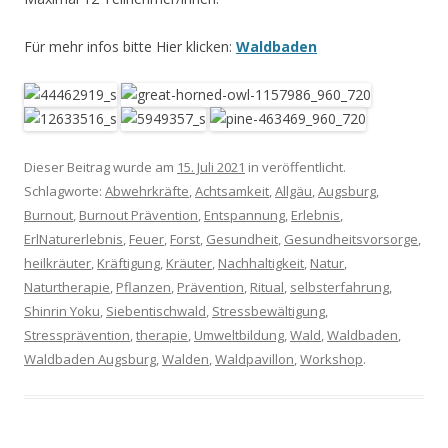
Für mehr infos bitte Hier klicken:
Waldbaden
Dieser Beitrag wurde am
15. Juli 2021
in veröffentlicht.
Schlagworte:
Abwehrkräfte
,
Achtsamkeit
,
Allgäu
,
Augsburg
,
Burnout
,
Burnout Prävention
,
Entspannung
,
Erlebnis
,
ErlNaturerlebnis
,
Feuer
,
Forst
,
Gesundheit
,
Gesundheitsvorsorge
,
heilkräuter
,
Kräftigung
,
Kräuter
,
Nachhaltigkeit
,
Natur
,
Naturtherapie
,
Pflanzen
,
Prävention
,
Ritual
,
selbsterfahrung
,
Shinrin Yoku
,
Siebentischwald
,
Stressbewältigung
,
Stressprävention
,
therapie
,
Umweltbildung
,
Wald
,
Waldbaden
,
Waldbaden Augsburg
,
Walden
,
Waldpavillon
,
Workshop
.