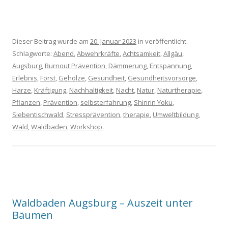
Dieser Beitrag wurde am
20. Januar 2023
in veröffentlicht.
Schlagworte:
Abend
,
Abwehrkräfte
,
Achtsamkeit
,
Allgäu
,
Augsburg
,
Burnout Prävention
,
Dämmerung
,
Entspannung
,
Erlebnis
,
Forst
,
Gehölze
,
Gesundheit
,
Gesundheitsvorsorge
,
Harze
,
Kräftigung
,
Nachhaltigkeit
,
Nacht
,
Natur
,
Naturtherapie
,
Pflanzen
,
Prävention
,
selbsterfahrung
,
Shinrin Yoku
,
Siebentischwald
,
Stressprävention
,
therapie
,
Umweltbildung
,
Wald
,
Waldbaden
,
Workshop
.
Waldbaden Augsburg – Auszeit unter
Bäumen