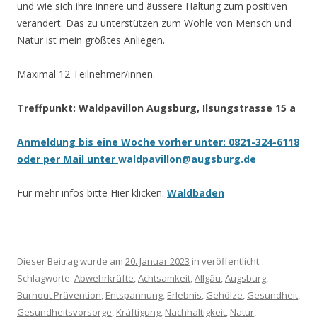
und wie sich ihre innere und äussere Haltung zum positiven
verändert. Das zu unterstützen zum Wohle von Mensch und
Natur ist mein größtes Anliegen.
Maximal 12 Teilnehmer/innen.
Treffpunkt: Waldpavillon Augsburg, Ilsungstrasse 15 a
Anmeldung bis eine Woche vorher unter: 0821-324-6118
oder per Mail unter
waldpavillon@augsburg.de
Für mehr infos bitte Hier klicken:
Waldbaden
Dieser Beitrag wurde am
20. Januar 2023
in veröffentlicht.
Schlagworte:
Abwehrkräfte
,
Achtsamkeit
,
Allgäu
,
Augsburg
,
Burnout Prävention
,
Entspannung
,
Erlebnis
,
Gehölze
,
Gesundheit
,
Gesundheitsvorsorge
,
Kräftigung
,
Nachhaltigkeit
,
Natur
,