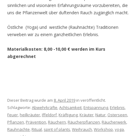
sinnlichen und visionären Erfahrungsräume vorzubereiten, die
uns die Pflanzenwelt über duftenden Rauch zugänglich macht.
Östliche (Yoga) und westliche (Rauhnächte) Traditionen
verweben wir zu einem ganzheitlichen Erlebnis.
Materialkosten: 8,00 -10,00 € werden im Kurs
abgerechnet
Dieser Beitrag wurde am
8. April 2019
in veröffentlicht.
Schlagworte:
Abwehrkräfte
,
Achtsamkeit
,
Entspannung
,
Erlebnis
,
Feuer
,
heilkräuter
,
Iffeldorf
,
Kräftigung
,
Kräuter
,
Natur
,
Osterseen
,
Pflanzen
,
Prävention
,
Räuchern
,
Räucherpflanzen
,
Räucherwerk
,
Rauhnächte
,
Ritual
,
spirit of plants
,
Weihrauch
,
Workshop
,
yoga
,