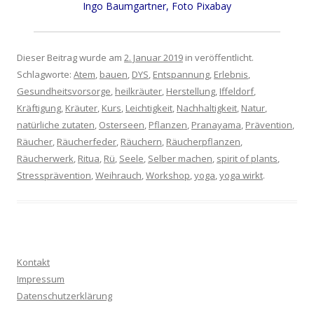
Ingo Baumgartner, Foto Pixabay
Dieser Beitrag wurde am
2. Januar 2019
in veröffentlicht.
Schlagworte:
Atem
,
bauen
,
DYS
,
Entspannung
,
Erlebnis
,
Gesundheitsvorsorge
,
heilkräuter
,
Herstellung
,
Iffeldorf
,
Kräftigung
,
Kräuter
,
Kurs
,
Leichtigkeit
,
Nachhaltigkeit
,
Natur
,
natürliche zutaten
,
Osterseen
,
Pflanzen
,
Pranayama
,
Prävention
,
Räucher
,
Räucherfeder
,
Räuchern
,
Räucherpflanzen
,
Räucherwerk
,
Ritua
,
Rü
,
Seele
,
Selber machen
,
spirit of plants
,
Stressprävention
,
Weihrauch
,
Workshop
,
yoga
,
yoga wirkt
.
Kontakt
Impressum
Datenschutzerklärung