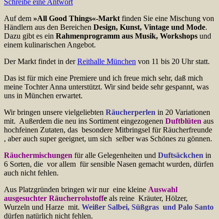
Schreibe eine Antwort
Auf dem
»All Good Things«-Markt
finden Sie eine Mischung von
Händlern aus den Bereichen
Design, Kunst, Vintage und Mode
.
Dazu gibt es ein
Rahmenprogramm aus Musik, Workshops
und
einem kulinarischen Angebot.
Der Markt findet in der
Reithalle München
von 11 bis 20 Uhr statt.
Das ist für mich eine Premiere und ich freue mich sehr, daß mich
meine Tochter Anna unterstützt. Wir sind beide sehr gespannt, was
uns in München erwartet.
Wir bringen unsere vielgeliebten
Räucherperlen
in 20 Variationen
mit. Außerdem die neu ins Sortiment eingezogenen
Duftblüten
aus
hochfeinen Zutaten, das besondere Mitbringsel für Räucherfreunde
, aber auch super geeignet, um sich selber was Schönes zu gönnen.
Räuchermischungen
für alle Gelegenheiten und
Duftsäckchen
in
6 Sorten, die vor allem für sensible Nasen gemacht wurden, dürfen
auch nicht fehlen.
Aus Platzgründen bringen wir nur eine kleine
Auswahl
ausgesuchter Räucherrohstoff
e
als reine
Kräuter, Hölzer,
Wurzeln und Harze mit.
Weißer Salbei, Süßgras und Palo Santo
dürfen natürlich nicht fehlen.