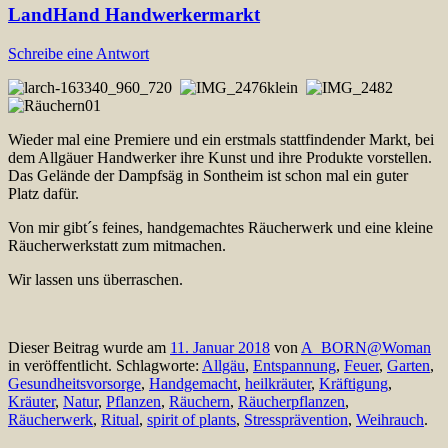
LandHand Handwerkermarkt
Schreibe eine Antwort
Wieder mal eine Premiere und ein erstmals stattfindender Markt, bei
dem Allgäuer Handwerker ihre Kunst und ihre Produkte vorstellen.
Das Gelände der Dampfsäg in Sontheim ist schon mal ein guter
Platz dafür.
Von mir gibt´s feines, handgemachtes Räucherwerk und eine kleine
Räucherwerkstatt zum mitmachen.
Wir lassen uns überraschen.
Dieser Beitrag wurde am
11. Januar 2018
von
A_BORN@Woman
in veröffentlicht. Schlagworte:
Allgäu
,
Entspannung
,
Feuer
,
Garten
,
Gesundheitsvorsorge
,
Handgemacht
,
heilkräuter
,
Kräftigung
,
Kräuter
,
Natur
,
Pflanzen
,
Räuchern
,
Räucherpflanzen
,
Räucherwerk
,
Ritual
,
spirit of plants
,
Stressprävention
,
Weihrauch
.