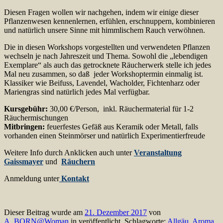
Diesen Fragen wollen wir nachgehen, indem wir einige dieser
Pflanzenwesen kennenlernen, erfühlen, erschnuppern, kombinieren
und natürlich unsere Sinne mit himmlischem Rauch verwöhnen.
Die in diesen Workshops vorgestellten und verwendeten Pflanzen
wechseln je nach Jahreszeit und Thema. Sowohl die „lebendigen
Exemplare“ als auch das getrocknete Räucherwerk stelle ich jedes
Mal neu zusammen, so daß jeder Workshoptermin einmalig ist.
Klassiker wie Beifuss, Lavendel, Wacholder, Fichtenharz oder
Mariengras sind natürlich jedes Mal verfügbar.
Kursgebühr:
30,00 €/Person, inkl. Räuchermaterial für 1-2
Räuchermischungen
Mitbringen:
feuerfestes Gefäß aus Keramik oder Metall, falls
vorhanden einen Steinmörser und natürlich Experimentierfreude
Weitere Info durch Anklicken auch unter
Veranstaltung
Gaissmayer
und
Räuchern
Anmeldung unter
Kontakt
Dieser Beitrag wurde am
21. Dezember 2017
von
A_BORN@Woman
in veröffentlicht. Schlagworte:
Allgäu
,
Aroma
,