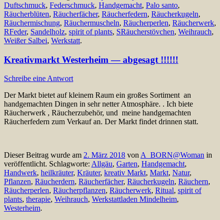
Duftschmuck
,
Federschmuck
,
Handgemacht
,
Palo santo
,
Räucherblüten
,
Räucherfächer
,
Räucherfedern
,
Räucherkugeln
,
Räuchermischung
,
Räuchermuscheln
,
Räucherperlen
,
Räucherwerk
,
RFeder
,
Sandelholz
,
spirit of plants
,
SRäucherstövchen
,
Weihrauch
,
Weißer Salbei
,
Werkstatt
.
Kreativmarkt Westerheim — abgesagt !!!!!!
Schreibe eine Antwort
Der Markt bietet auf kleinem Raum ein großes Sortiment an
handgemachten Dingen in sehr netter Atmosphäre. . Ich biete
Räucherwerk , Räucherzubehör, und meine handgemachten
Räucherfedern zum Verkauf an. Der Markt findet drinnen statt.
Dieser Beitrag wurde am
2. März 2018
von
A_BORN@Woman
in
veröffentlicht. Schlagworte:
Allgäu
,
Garten
,
Handgemacht
,
Handwerk
,
heilkräuter
,
Kräuter
,
kreativ Markt
,
Markt
,
Natur
,
Pflanzen
,
Räucherdern
,
Räucherfächer
,
Räucherkugeln
,
Räuchern
,
Räucherperlen
,
Räucherpflanzen
,
Räucherwerk
,
Ritual
,
spirit of
plants
,
therapie
,
Weihrauch
,
Werkstattladen Mindelheim
,
Westerheim
.