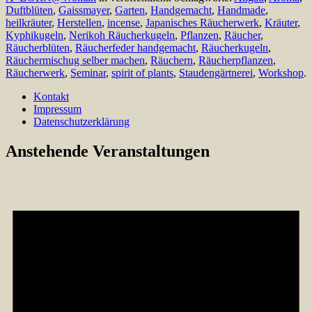
Duftblüten
,
Gaissmayer
,
Garten
,
Handgemacht
,
Handmade
,
heilkräuter
,
Herstellen
,
incense
,
Japanisches Räucherwerk
,
Kräuter
,
Kyphikugeln
,
Nerikoh Räucherkugeln
,
Pflanzen
,
Räucher
,
Räucherblüten
,
Räucherfeder handgemacht
,
Räucherkugeln
,
Räuchermischug selber machen
,
Räuchern
,
Räucherpflanzen
,
Räucherwerk
,
Seminar
,
spirit of plants
,
Staudengärtnerei
,
Workshop
.
Kontakt
Impressum
Datenschutzerklärung
Anstehende Veranstaltungen