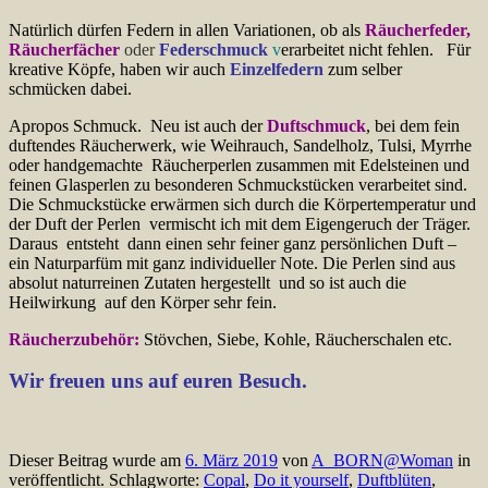
Natürlich dürfen Federn in allen Variationen, ob als
Räucherfeder,
Räucherfächer
oder
Federschmuck
v
erarbeitet nicht fehlen. Für
kreative Köpfe, haben wir auch
Einzelfedern
zum selber
schmücken dabei.
Apropos Schmuck. Neu ist auch der
Duftschmuck
, bei dem fein
duftendes Räucherwerk, wie Weihrauch, Sandelholz, Tulsi, Myrrhe
oder handgemachte Räucherperlen zusammen mit Edelsteinen und
feinen Glasperlen zu besonderen Schmuckstücken verarbeitet sind.
Die Schmuckstücke erwärmen sich durch die Körpertemperatur und
der Duft der Perlen vermischt ich mit dem Eigengeruch der Träger.
Daraus entsteht dann einen sehr feiner ganz persönlichen Duft –
ein Naturparfüm mit ganz individueller Note. Die Perlen sind aus
absolut naturreinen Zutaten hergestellt und so ist auch die
Heilwirkung auf den Körper sehr fein.
Räucherzubehör:
Stövchen, Siebe, Kohle, Räucherschalen etc.
Wir freuen uns auf euren Besuch.
Dieser Beitrag wurde am
6. März 2019
von
A_BORN@Woman
in
veröffentlicht. Schlagworte:
Copal
,
Do it yourself
,
Duftblüten
,