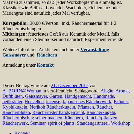
Mal neu zusammen, so daß jeder Workshoptermin einmalig ist.
Klassiker wie Beifuss, Lavendel, Wacholder, Fichtenharz oder
Mariengras sind natürlich jedes Mal verfügbar.
Kursgebühr:
30,00 €/Person, inkl. Räuchermaterial für 1-2
Räuchermischungen
Mitbringen:
feuerfestes Gefäß aus Keramik oder Metall, falls
vorhanden einen Steinmörser und natürlich Experimentierfreude
Weitere Info durch Anklicken auch unter
Veranstaltung
Gaissmayer
und
Räuchern
Anmeldung unter
Kontakt
Dieser Beitrag wurde am
21. Dezember 2017
von
A_BORN@Woman
in veröffentlicht. Schlagworte:
Allgäu
,
Aroma
,
Duftblüten
,
Gaissmayer
,
Garten
,
Handgemacht
,
Handmade
,
heilkräuter
,
Herstellen
,
incense
,
Japanisches Räucherwerk
,
Kräuter
,
Kyphikugeln
,
Nerikoh Räucherkugeln
,
Pflanzen
,
Räucher
,
Räucherblüten
,
Räucherfeder handgemacht
,
Räucherkugeln
,
Räuchermischug selber machen
,
Räuchern
,
Räucherpflanzen
,
Räucherwerk
,
Seminar
,
spirit of plants
,
Staudengärtnerei
,
Workshop
.
Kontakt