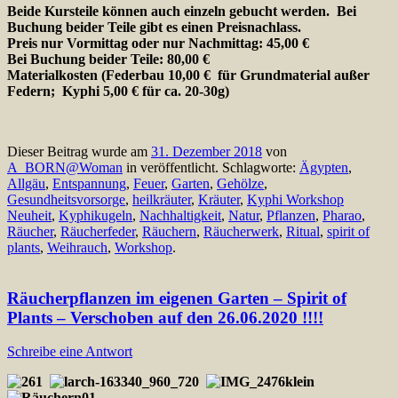
Beide Kursteile können auch einzeln gebucht werden. Bei
Buchung beider Teile gibt es einen Preisnachlass.
Preis nur Vormittag oder nur Nachmittag: 45,00 €
Bei Buchung beider Teile: 80,00 €
Materialkosten (Federbau 10,00 € für Grundmaterial außer
Federn; Kyphi 5,00 € für ca. 20-30g)
Dieser Beitrag wurde am
31. Dezember 2018
von
A_BORN@Woman
in veröffentlicht. Schlagworte:
Ägypten
,
Allgäu
,
Entspannung
,
Feuer
,
Garten
,
Gehölze
,
Gesundheitsvorsorge
,
heilkräuter
,
Kräuter
,
Kyphi Workshop
Neuheit
,
Kyphikugeln
,
Nachhaltigkeit
,
Natur
,
Pflanzen
,
Pharao
,
Räucher
,
Räucherfeder
,
Räuchern
,
Räucherwerk
,
Ritual
,
spirit of
plants
,
Weihrauch
,
Workshop
.
Räucherpflanzen im eigenen Garten – Spirit of
Plants – Verschoben auf den 26.06.2020 !!!!
Schreibe eine Antwort