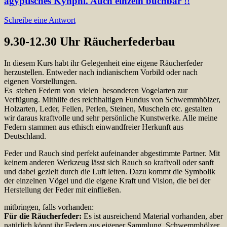
ägyptisches Kyhphi. Auch einzeln buchbar !!
Schreibe eine Antwort
9.30-12.30 Uhr Räucherfederbau
In diesem Kurs habt ihr Gelegenheit eine eigene Räucherfeder
herzustellen. Entweder nach indianischem Vorbild oder nach
eigenen Vorstellungen.
Es stehen Federn von vielen besonderen Vogelarten zur
Verfügung. Mithilfe des reichhaltigen Fundus von Schwemmhölzer,
Holzarten, Leder, Fellen, Perlen, Steinen, Muscheln etc. gestalten
wir daraus kraftvolle und sehr persönliche Kunstwerke. Alle meine
Federn stammen aus ethisch einwandfreier Herkunft aus
Deutschland.
Feder und Rauch sind perfekt aufeinander abgestimmte Partner. Mit
keinem anderen Werkzeug lässt sich Rauch so kraftvoll oder sanft
und dabei gezielt durch die Luft leiten. Dazu kommt die Symbolik
der einzelnen Vögel und die eigene Kraft und Vision, die bei der
Herstellung der Feder mit einfließen.
mitbringen, falls vorhanden:
Für die Räucherfeder:
Es ist ausreichend Material vorhanden, aber
natürlich könnt ihr Federn aus eigener Sammlung, Schwemmhölzer,