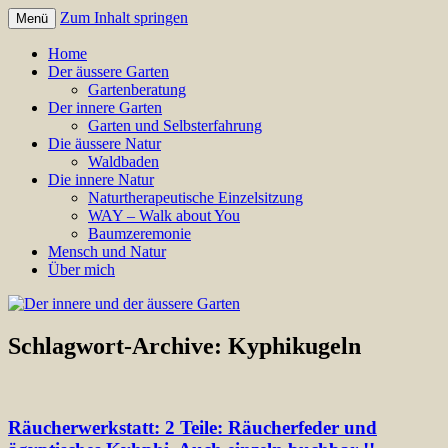
Zum Inhalt springen
Menü
Annette Born
Der innere und der äussere
Home
Der äussere Garten
Garten
Gartenberatung
Der innere Garten
Garten und Selbsterfahrung
Die äussere Natur
Waldbaden
Die innere Natur
Naturtherapeutische Einzelsitzung
WAY – Walk about You
Baumzeremonie
Mensch und Natur
Über mich
Schlagwort-Archive:
Kyphikugeln
Räucherwerkstatt: 2 Teile: Räucherfeder und