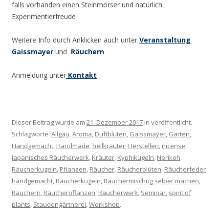
falls vorhanden einen Steinmörser und natürlich
Experimentierfreude
Weitere Info durch Anklicken auch unter
Veranstaltung
Gaissmayer
und
Räuchern
Anmeldung unter
Kontakt
Dieser Beitrag wurde am
21. Dezember 2017
in veröffentlicht.
Schlagworte:
Allgäu
,
Aroma
,
Duftblüten
,
Gaissmayer
,
Garten
,
Handgemacht
,
Handmade
,
heilkräuter
,
Herstellen
,
incense
,
Japanisches Räucherwerk
,
Kräuter
,
Kyphikugeln
,
Nerikoh
Räucherkugeln
,
Pflanzen
,
Räucher
,
Räucherblüten
,
Räucherfeder
handgemacht
,
Räucherkugeln
,
Räuchermischug selber machen
,
Räuchern
,
Räucherpflanzen
,
Räucherwerk
,
Seminar
,
spirit of
plants
,
Staudengärtnerei
,
Workshop
.