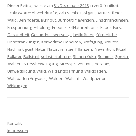
Dieser Beitrag wurde am
31. Dezember 2018
in veröffentlicht.
Schlagworte:
Abwehrkräfte
,
Achtsamkeit
,
Allgäu
,
Barrierefreier
Wald
,
Behinderte
,
Burnout
,
Burnout Prävention
,
Einschränkungen
,
Entspannung
,
Erholung
,
Erlebnis
,
ErlNaturerlebnis
,
Feuer
,
Forst
,
Gesundheit
,
Gesundheitsvorsorge
,
heilkräuter
,
Körperliche
Einschränkungen
,
Körperliche Handicap
,
Kräftigung
,
Kräuter
,
Nachhaltigkeit
,
Natur
,
Naturtherapie
,
Pflanzen
,
Prävention
,
Ritual
,
Rollator
,
Rollstuhl
,
selbsterfahrung
,
Shinrin Yoku
,
Sommer
,
Spezial
Walden
,
Stressbewältigung
,
Stressprävention
,
therapie
,
Umweltbildung
,
Wald
,
Wald Entspannung
,
Waldbaden
,
Waldbaden Augsburg
,
Walden
,
Waldluft
,
Waldpavillon
,
Wirkungen
.
Kontakt
Impressum