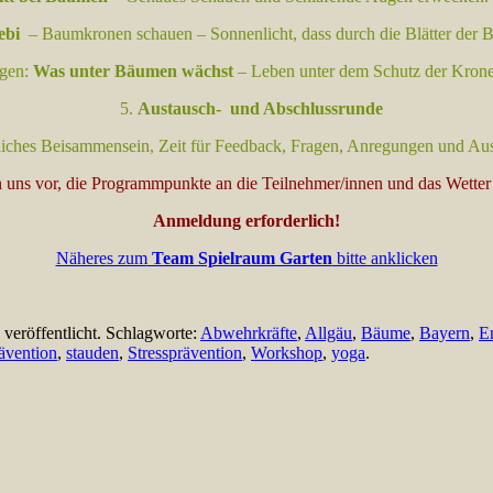
ebi
– Baumkronen schauen – Sonnenlicht, dass durch die Blätter der B
egen:
Was unter Bäumen wächst
– Leben unter dem Schutz der Krone
5.
Austausch- und Abschlussrunde
iches Beisammensein, Zeit für Feedback, Fragen, Anregungen und Aus
n uns vor, die Programmpunkte an die Teilnehmer/innen und das Wetter
Anmeldung erforderlich!
Näheres zum
Team Spielraum Garten
bitte anklicken
 veröffentlicht. Schlagworte:
Abwehrkräfte
,
Allgäu
,
Bäume
,
Bayern
,
E
ävention
,
stauden
,
Stressprävention
,
Workshop
,
yoga
.