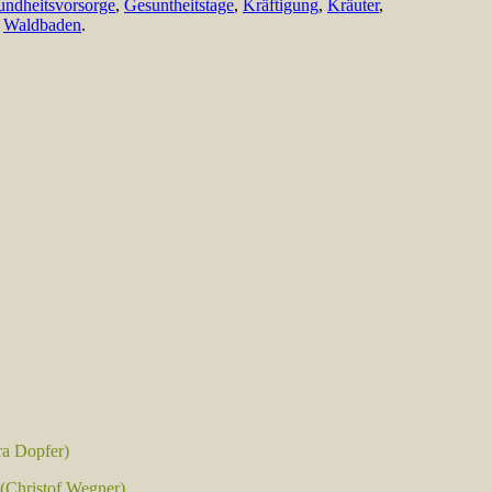
ndheitsvorsorge
,
Gesuntheitstage
,
Kräftigung
,
Kräuter
,
,
Waldbaden
.
ra Dopfer)
(
Christof Wegner)