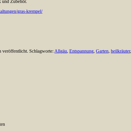
 und Zubehör.
taltungen/gras-krempel/
n veröffentlicht. Schlagworte:
Allgäu
,
Entspannung
,
Garten
,
heilkräuter
ten