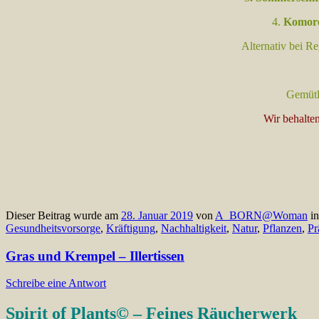
4.
Komor
Alternativ bei R
Gemütl
Wir behalte
Dieser Beitrag wurde am
28. Januar 2019
von
A_BORN@Woman
in
Gesundheitsvorsorge
,
Kräftigung
,
Nachhaltigkeit
,
Natur
,
Pflanzen
,
Pr
Gras und Krempel – Illertissen
Schreibe eine Antwort
Spirit of Plants© – Feines Räucherwerk