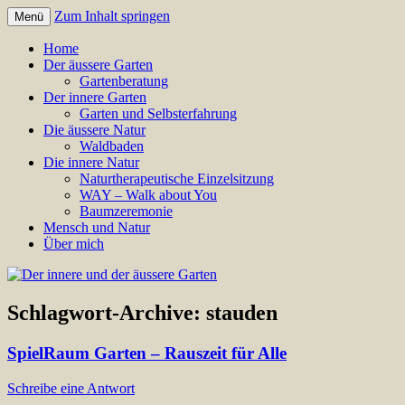
Zum Inhalt springen
Menü
Annette Born
Der innere und der äussere Gar
Home
Der äussere Garten
Gartenberatung
Der innere Garten
Garten und Selbsterfahrung
Die äussere Natur
Waldbaden
Die innere Natur
Naturtherapeutische Einzelsitzung
WAY – Walk about You
Baumzeremonie
Mensch und Natur
Über mich
Schlagwort-Archive:
stauden
SpielRaum Garten – Rauszeit für Alle
Schreibe eine Antwort