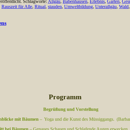
röffentlicht. Schlagworte:
Allgäu
,
Babenhausen
,
Erlebnis
,
Garten
,
Gesu
,
Rauszeit für Alle
,
Ritual
,
stauden
,
Umweltbildung
,
Unterallgäu
,
Wald
ens
Programm
Begrüßung und Vorstellung
nblicke mit Bäumen
– Yoga und d
ie Kunst des Müssiggangs. (
Barba
tt bei Bäumen
–
Genaues Schauen und
Schlafende Augen erwecken. 