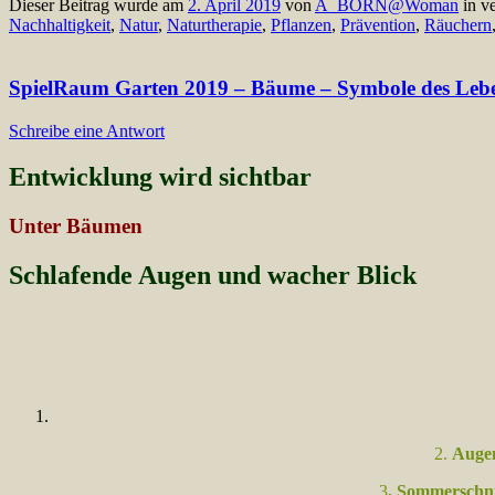
Dieser Beitrag wurde am
2. April 2019
von
A_BORN@Woman
in ve
Nachhaltigkeit
,
Natur
,
Naturtherapie
,
Pflanzen
,
Prävention
,
Räuchern
SpielRaum Garten 2019 – Bäume – Symbole des Leb
Schreibe eine Antwort
Entwicklung wird sichtbar
Unter Bäumen
Schlafende Augen und wacher Blick
2.
Auge
3
. Sommerschni