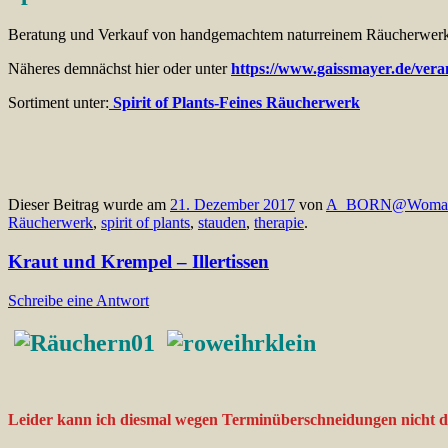
Beratung und Verkauf von handgemachtem naturreinem Räucherwerk
Näheres demnächst hier oder unter
https://www.gaissmayer.de/vera
Sortiment unter:
Spirit of Plants-Feines Räucherwerk
Dieser Beitrag wurde am
21. Dezember 2017
von
A_BORN@Woma
Räucherwerk
,
spirit of plants
,
stauden
,
therapie
.
Kraut und Krempel – Illertissen
Schreibe eine Antwort
Leider kann ich diesmal wegen Terminüberschneidungen nicht dab