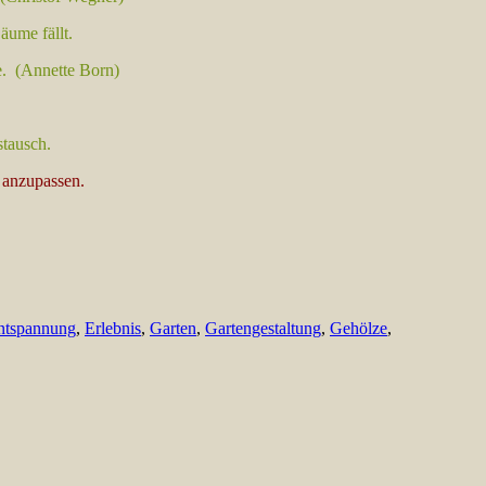
äume fällt.
. (
Annette Born)
tausch.
 anzupassen.
ntspannung
,
Erlebnis
,
Garten
,
Gartengestaltung
,
Gehölze
,