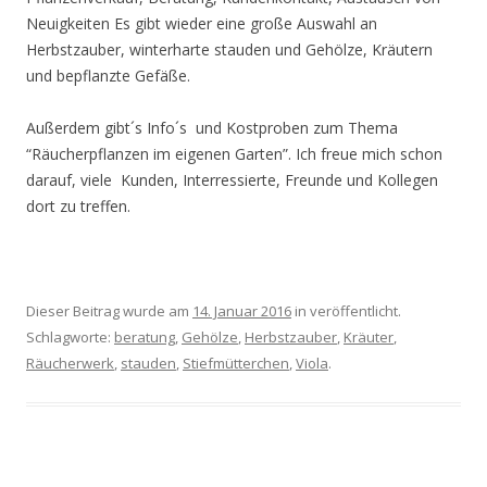
Neuigkeiten Es gibt wieder eine große Auswahl an
Herbstzauber, winterharte stauden und Gehölze, Kräutern
und bepflanzte Gefäße.
Außerdem gibt´s Info´s und Kostproben zum Thema
“Räucherpflanzen im eigenen Garten”. Ich freue mich schon
darauf, viele Kunden, Interressierte, Freunde und Kollegen
dort zu treffen.
Dieser Beitrag wurde am
14. Januar 2016
in veröffentlicht.
Schlagworte:
beratung
,
Gehölze
,
Herbstzauber
,
Kräuter
,
Räucherwerk
,
stauden
,
Stiefmütterchen
,
Viola
.