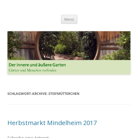
Der innere und der äussere Garten
Annette Born
Zum
Menü
Inhalt
springen
SCHLAGWORT-ARCHIVE:
STIEFMÜTTERCHEN
Herbstmarkt Mindelheim 2017
Schreibe eine Antwort