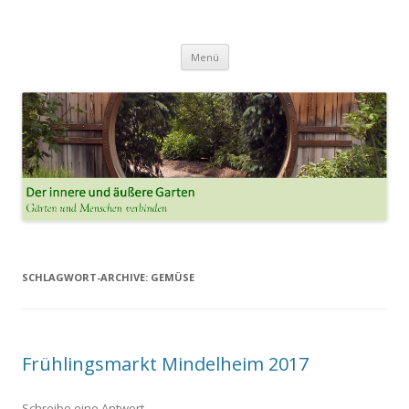
Der innere und der äussere Garten
Annette Born
Zum
Menü
Inhalt
springen
SCHLAGWORT-ARCHIVE:
GEMÜSE
Frühlingsmarkt Mindelheim 2017
Schreibe eine Antwort