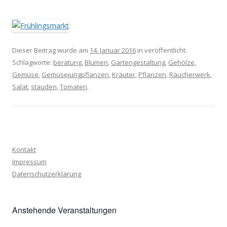
Dieser Beitrag wurde am
14. Januar 2016
in veröffentlicht.
Schlagworte:
beratung
,
Blumen
,
Gartengestaltung
,
Gehölze
,
Gemüse
,
Gemüsejungpflanzen
,
Kräuter
,
Pflanzen
,
Räucherwerk
,
Salat
,
stauden
,
Tomaten
.
Kontakt
Impressum
Datenschutzerklärung
Anstehende Veranstaltungen