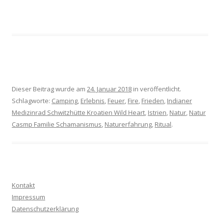
Dieser Beitrag wurde am
24. Januar 2018
in veröffentlicht.
Schlagworte:
Camping
,
Erlebnis
,
Feuer
,
Fire
,
Frieden
,
Indianer
Medizinrad Schwitzhütte Kroatien Wild Heart
,
Istrien
,
Natur
,
Natur
Casmp Familie Schamanismus
,
Naturerfahrung
,
Ritual
.
Kontakt
Impressum
Datenschutzerklärung