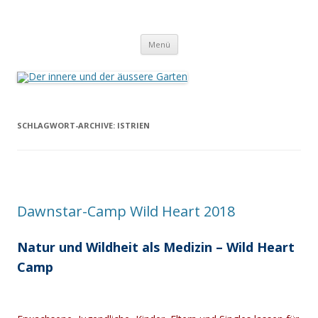
Der innere und der äussere Garten
Annette Born
Zum
Menü
Inhalt
springen
SCHLAGWORT-ARCHIVE:
ISTRIEN
Dawnstar-Camp Wild Heart 2018
Natur und Wildheit als Medizin – Wild Heart
Camp