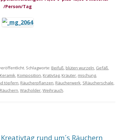
/Person/Tag
veröffentlicht. Schlagworte:
Beifuß
,
blüten wurzeln
,
Gefäß
,
Keramik
,
Komposition
,
Krativtag
,
Kräuter
,
mischung
,
d töpfern
,
Räucherpflanzen
,
Räucherwerk
,
SRäucherschale
,
 Räuchern
,
Wacholder
,
Weihrauch
.
 Kreativtag rund um´s Räuchern