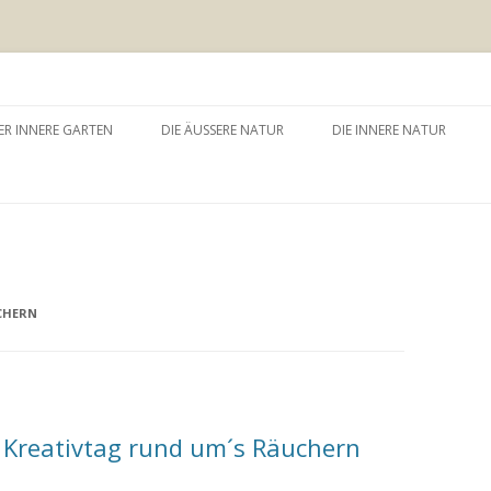
 äussere Garten
Zum
Inhalt
ER INNERE GARTEN
DIE ÄUSSERE NATUR
DIE INNERE NATUR
springen
GARTEN UND SELBSTERFAHRUNG
WALDBADEN
NATURTHERAPEUTISCHE
EINZELSITZUNG
WAY – WALK ABOUT YOU
BAUMZEREMONIE
CHERN
 Kreativtag rund um´s Räuchern