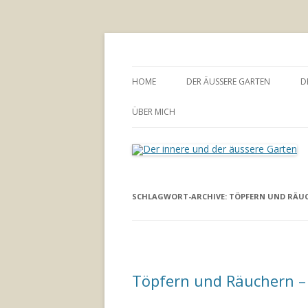
Annette Born
Der innere und der
HOME
DER ÄUSSERE GARTEN
D
GARTENBERATUNG
ÜBER MICH
SCHLAGWORT-ARCHIVE:
TÖPFERN UND RÄU
Töpfern und Räuchern –