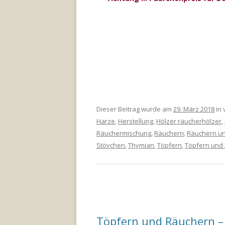
Dieser Beitrag wurde am
29. März 2018
in 
Harze
,
Herstellung
,
Hölzer räucherhölzer
,
Räuchermischung
,
Räuchern
,
Räuchern un
Stövchen
,
Thymian
,
Töpfern
,
Töpfern und
Töpfern und Räuchern –