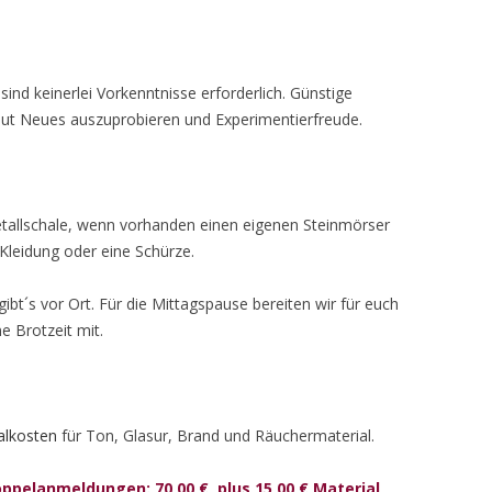
sind keinerlei Vorkenntnisse erforderlich. Günstige
ut Neues auszuprobieren und Experimentierfreude.
etallschale, wenn vorhanden einen eigenen Steinmörser
Kleidung oder eine Schürze.
bt´s vor Ort. Für die Mittagspause bereiten wir für euch
e Brotzeit mit.
ialkosten
für Ton, Glasur, Brand und Räuchermaterial.
oppelanmeldungen: 70,00 € plus 15,00 € Material