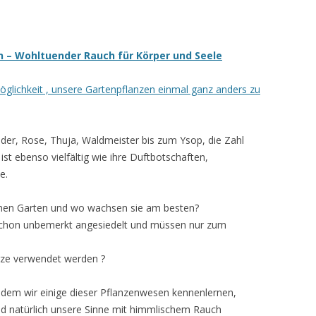
 – Wohltuender Rauch für Körper und Seele
glichkeit , unsere Gartenpflanzen einmal ganz anders zu
under, Rose, Thuja, Waldmeister bis zum Ysop, die Zahl
t ebenso vielfältig wie ihre Duftbotschaften,
e.
nen Garten und wo wachsen sie am besten?
t schon unbemerkt angesiedelt und müssen nur zum
rze verwendet werden ?
ndem wir einige dieser Pflanzenwesen kennenlernen,
nd natürlich unsere Sinne mit himmlischem Rauch