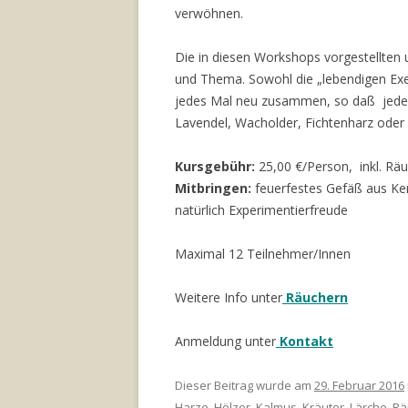
verwöhnen.
Die in diesen Workshops vorgestellten 
und Thema. Sowohl die „lebendigen Exe
jedes Mal neu zusammen, so daß jeder 
Lavendel, Wacholder, Fichtenharz oder 
Kursgebühr:
25,00 €/Person, inkl. Rä
Mitbringen:
feuerfestes Gefäß aus Ker
natürlich Experimentierfreude
Maximal 12 Teilnehmer/Innen
Weitere Info unter
Räuchern
Anmeldung unter
Kontakt
Dieser Beitrag wurde am
29. Februar 2016
Harze
,
Hölzer
,
Kalmus
,
Kräuter
,
Lärche
,
Rä