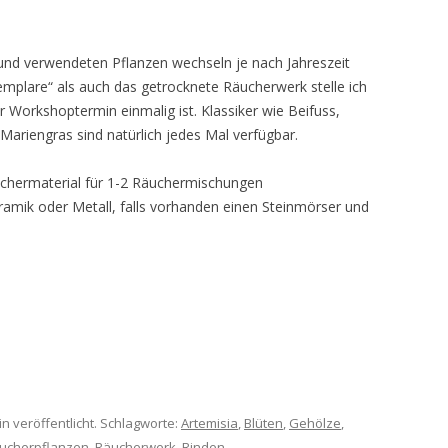
und verwendeten Pflanzen wechseln je nach Jahreszeit
mplare“ als auch das getrocknete Räucherwerk stelle ich
Workshoptermin einmalig ist. Klassiker wie Beifuss,
Mariengras sind natürlich jedes Mal verfügbar.
uchermaterial für 1-2 Räuchermischungen
amik oder Metall, falls vorhanden einen Steinmörser und
in veröffentlicht. Schlagworte:
Artemisia
,
Blüten
,
Gehölze
,
ucherpflanzen
,
Räucherwerk
,
Rinden
.