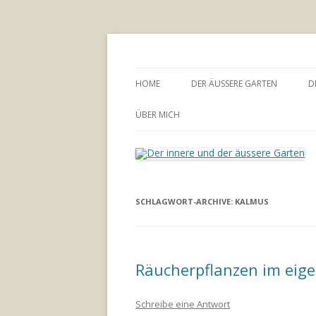
Annette Born
Der innere und der
HOME
DER ÄUSSERE GARTEN
D
GARTENBERATUNG
ÜBER MICH
SCHLAGWORT-ARCHIVE:
KALMUS
Räucherpflanzen im eig
Schreibe eine Antwort