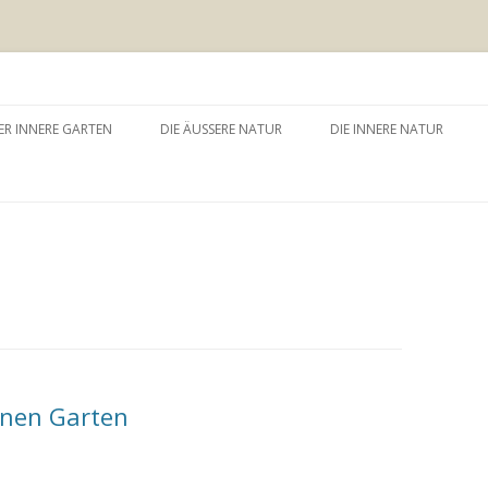
 äussere Garten
Zum
Inhalt
ER INNERE GARTEN
DIE ÄUSSERE NATUR
DIE INNERE NATUR
springen
GARTEN UND SELBSTERFAHRUNG
WALDBADEN
NATURTHERAPEUTISCHE
EINZELSITZUNG
WAY – WALK ABOUT YOU
BAUMZEREMONIE
enen Garten