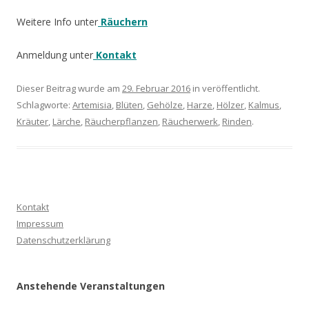
Weitere Info unter
Räuchern
Anmeldung unter
Kontakt
Dieser Beitrag wurde am
29. Februar 2016
in veröffentlicht.
Schlagworte:
Artemisia
,
Blüten
,
Gehölze
,
Harze
,
Hölzer
,
Kalmus
,
Kräuter
,
Lärche
,
Räucherpflanzen
,
Räucherwerk
,
Rinden
.
Kontakt
Impressum
Datenschutzerklärung
Anstehende Veranstaltungen