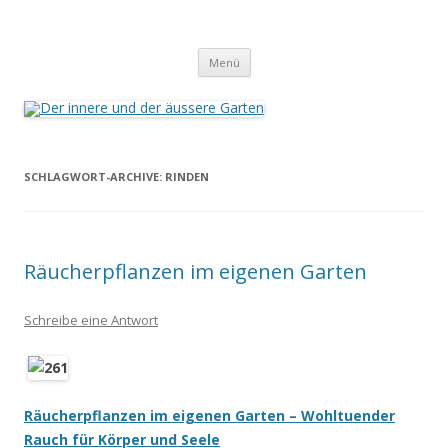
Der innere und der äussere Garten
Annette Born
Zum
Menü
Inhalt
springen
SCHLAGWORT-ARCHIVE:
RINDEN
Räucherpflanzen im eigenen Garten
Schreibe eine Antwort
Räucherpflanzen im eigenen Garten – Wohltuender
Rauch für Körper und Seele