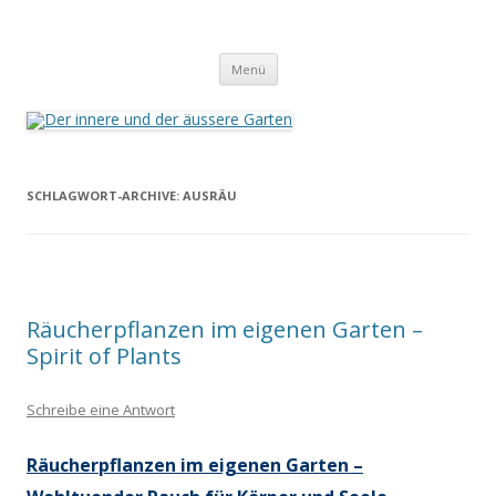
Der innere und der äussere Garten
Annette Born
Zum
Menü
Inhalt
springen
SCHLAGWORT-ARCHIVE:
AUSRÄU
Räucherpflanzen im eigenen Garten –
Spirit of Plants
Schreibe eine Antwort
Räucherpflanzen
im eigenen Garten –