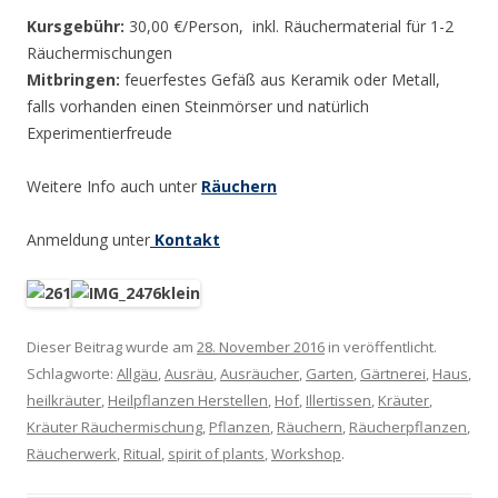
Kursgebühr:
30,00 €/Person, inkl. Räuchermaterial für 1-2
Räuchermischungen
Mitbringen:
feuerfestes Gefäß aus Keramik oder Metall,
falls vorhanden einen Steinmörser und natürlich
Experimentierfreude
Weitere Info auch unter
Räuchern
Anmeldung unter
Kontakt
Dieser Beitrag wurde am
28. November 2016
in veröffentlicht.
Schlagworte:
Allgäu
,
Ausräu
,
Ausräucher
,
Garten
,
Gärtnerei
,
Haus
,
heilkräuter
,
Heilpflanzen Herstellen
,
Hof
,
Illertissen
,
Kräuter
,
Kräuter Räuchermischung
,
Pflanzen
,
Räuchern
,
Räucherpflanzen
,
Räucherwerk
,
Ritual
,
spirit of plants
,
Workshop
.