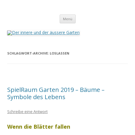
Der innere und der äussere Garten
Annette Born
Zum
Menü
Inhalt
springen
SCHLAGWORT-ARCHIVE:
LOSLASSEN
SpielRaum Garten 2019 – Bäume –
Symbole des Lebens
Schreibe eine Antwort
Wenn die Blätter fallen