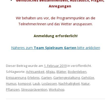
Gemütliches Beisammensein, Austausch, Fragen,
Anregungen
Wir behalten uns vor, die Programmpunkte an die
Teilnehmer/innen und das Wetter anzupassen.
Anmeldung erforderlich!
Näheres zum
Team Spielraum Garten
bitte anklicken
Dieser Beitrag wurde am
1. Februar 2019
in veröffentlicht.
Schlagworte:
Achtsamkeit
,
Allgäu
,
Blätter
,
Bodenleben
,
Entspannung
,
Erlebnis
,
Garten
,
Gartengestaltung
,
Gehölze
,
Humus
,
kompost
,
Laub
,
Loslassen
,
Nachhaltigkeit
,
Natur
,
Pflanzen
,
Stressprävention
,
Workshop
.