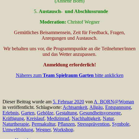
(Annette Born)
5.
Austausch- und Abschlussrunde
Moderation:
Christof Wegner
Gemütliches Beisammensein, Zeit für Feedback, Fragen,
Anregungen und Austausch.
Wir behalten uns vor, die Programmpunkte an die Teilnehmer/innen
und das Wetter anzupassen.
Anmeldung erforderlich!
Näheres zum
Team Spielraum Garten
bitte anklicken
Dieser Beitrag wurde am
5. Februar 2020
von
A_BORN@Woman
in veröffentlicht. Schlagworte:
Achtsamkeit
,
Allgäu
,
Entspannung
,
Erlebnis
,
Garten
,
Gehölze
,
Gestaltung
,
Gesundheitsvorsorge
,
Kräftigung
,
Kreislauf
,
Medizinrad
,
Nachhaltigkeit
,
Natur
,
Naturtherapie
,
Permakultur
,
Pflanzen
,
Stressprävention
,
Symbole
,
Umweltbildung
,
Wegner
,
Workshop
.