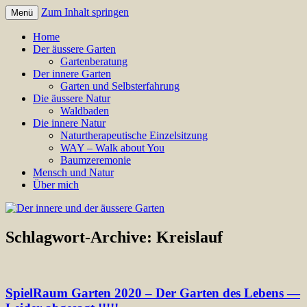
Zum Inhalt springen
Menü
Annette Born
Der innere und der äussere
Home
Der äussere Garten
Garten
Gartenberatung
Der innere Garten
Garten und Selbsterfahrung
Die äussere Natur
Waldbaden
Die innere Natur
Naturtherapeutische Einzelsitzung
WAY – Walk about You
Baumzeremonie
Mensch und Natur
Über mich
Schlagwort-Archive:
Kreislauf
SpielRaum Garten 2020 – Der Garten des Lebens —