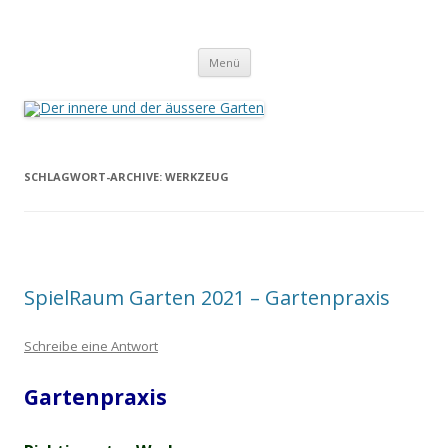
Der innere und der äussere Garten
Annette Born
Zum
Menü
Inhalt
springen
SCHLAGWORT-ARCHIVE:
WERKZEUG
SpielRaum Garten 2021 – Gartenpraxis
Schreibe eine Antwort
Gartenpraxis