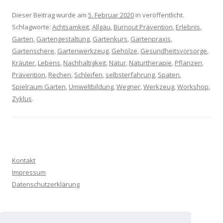
Dieser Beitrag wurde am
5. Februar 2020
in veröffentlicht.
Schlagworte:
Achtsamkeit
,
Allgäu
,
Burnout Prävention
,
Erlebnis
,
Garten
,
Gartengestaltung
,
Gartenkurs
,
Gartenpraxis
,
Gartenschere
,
Gartenwerkzeug
,
Gehölze
,
Gesundheitsvorsorge
,
Kräuter
,
Lebens
,
Nachhaltigkeit
,
Natur
,
Naturtherapie
,
Pflanzen
,
Prävention
,
Rechen
,
Schleifen
,
selbsterfahrung
,
Spaten
,
Spielraum Garten
,
Umweltbildung
,
Wegner
,
Werkzeug
,
Workshop
,
Zyklus
.
Kontakt
Impressum
Datenschutzerklärung
Anstehende Veranstaltungen